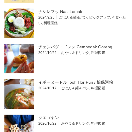
ナシレマッ Nasi Lemak
2024/9/25
ごはん＆麺＆パン
,
ピックアップ
,
今食べた
い
,
料理図鑑
チェンパダ・ゴレン Cempedak Goreng
2024/10/22
おやつ＆ドリンク
,
料理図鑑
イポーヌードル Ipoh Hor Fun / 怡保河粉
2024/10/17
ごはん＆麺＆パン
,
料理図鑑
クエゴヤン
2020/10/22
おやつ＆ドリンク
,
料理図鑑