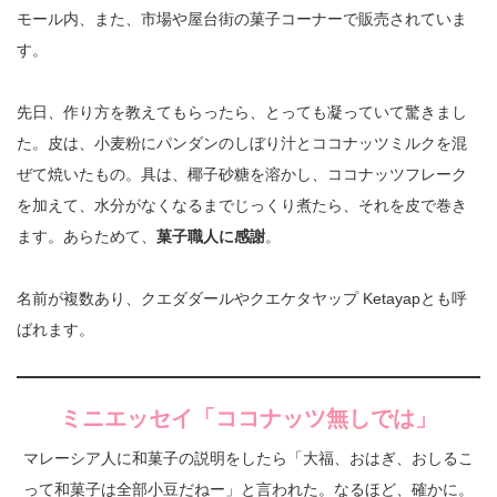
モール内、また、市場や屋台街の菓子コーナーで販売されていま
す。
先日、作り方を教えてもらったら、とっても凝っていて驚きまし
た。皮は、小麦粉にパンダンのしぼり汁とココナッツミルクを混
ぜて焼いたもの。具は、椰子砂糖を溶かし、ココナッツフレーク
を加えて、水分がなくなるまでじっくり煮たら、それを皮で巻き
ます。あらためて、
菓子職人に感謝
。
名前が複数あり、クエダダールやクエケタヤップ Ketayapとも呼
ばれます。
ミニエッセイ「ココナッツ無しでは」
マレーシア人に和菓子の説明をしたら「大福、おはぎ、おしるこ
って和菓子は全部小豆だねー」と言われた。なるほど、確かに。