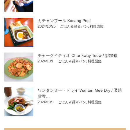
カチャンプール Kacang Pool
2024/10/25
ごはん＆麺＆パン
,
料理図鑑
チャークイティオ Char kway Teow / 炒粿條
2024/10/1
ごはん＆麺＆パン
,
料理図鑑
ワンタンミー・ドライ Wantan Mee Dry / 叉焼
雲吞…
2024/10/3
ごはん＆麺＆パン
,
料理図鑑