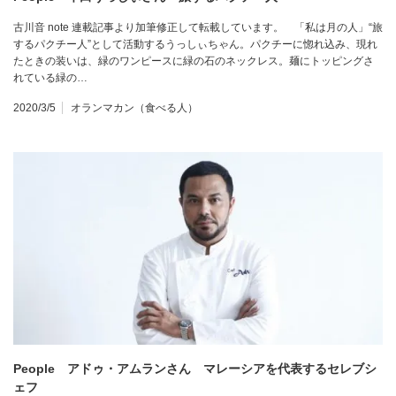
古川音 note 連載記事より加筆修正して転載しています。 「私は月の人」“旅
するパクチー人”として活動するうっしぃちゃん。パクチーに惚れ込み、現れ
たときの装いは、緑のワンピースに緑の石のネックレス。麺にトッピングさ
れている緑の…
2020/3/5
オランマカン（食べる人）
People アドゥ・アムランさん マレーシアを代表するセレブシ
ェフ