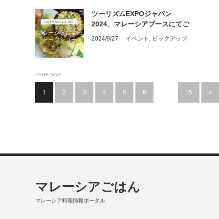
ツーリズムEXPOジャパン
2024、マレーシアブースにてご
はんトーク
2024/9/27
イベント
,
ピックアップ
PAGE NAVI
1
2
3
4
5
6
…
15
»
マレーシアごはん
マレーシア料理情報ポータル