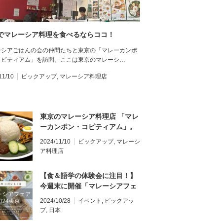
でマレーシア料理を食べるならココ！
ーシアごはんの会の仲間たちと東京の「マレーカンポ
コピティアム」を訪問。ここは東京のマレーシ…
11/10
ピックアップ
,
マレーシア料理店
東京のマレーシア料理店 「マレ
ーカンポン・コピティアム」。
人気の料理はナシレマッ！
2024/11/10
ピックアップ
,
マレーシ
ア料理店
【食＆語学の体験会に注目！】
今週末に開催「マレーシアフェ
ア2024」東京
2024/10/28
イベント
,
ピックアッ
プ
,
日本