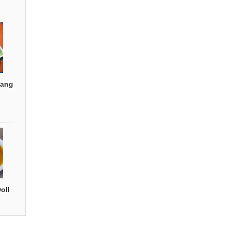
ang
oll