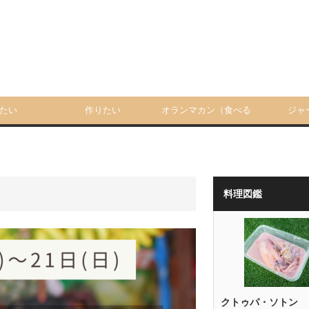
たい
作りたい
オランマカン（食べる
ジャ
人）
料理図鑑
クトゥパ・ソトン