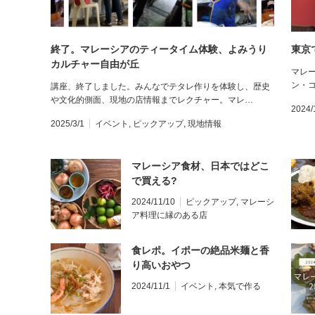
終了。マレーシアのティータイム体験、よみうり
東京
カルチャー自由が丘
マレ
ン・
講座、終了しました。みんなでテタレ作りを体験し、歴史
や文化的側面、現地の店情報までレクチャー。マレ…
2024/
2025/3/1
イベント
,
ピックアップ
,
現地情報
マレーシア食材、日本ではどこ
で買える?
2024/11/10
ピックアップ
,
マレーシ
ア料理に縁のある店
食レポ。イポーの絶品米麺と香
り高いおやつ
2024/11/1
イベント
,
本気で作る