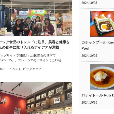
2024/10/25
ーシア食品のトレンドに注目。美容と健康を
カチャンプール Kac
んの食事に取り入れるアイデアが満載
Pool
ビッグサイトで開催された国際食の見本市
2024/10/25
odex2025」。マレーシアのパリオンには12社…
3/28
イベント
,
ピックアップ
ロティドール Roti D
2024/10/25