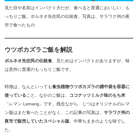
見た目や名前はインパクト大だが、食べると普通においしい、も
っちりご飯。ボルネオ先住民の伝統食。写真は、サラワク州の夜
市で食べたもの
ウツボカズラご飯
を解説
ボルネオ先住民の伝統食
。見ためはインパクトがありますが、味
は意外に普通のもっちりご飯です。
特徴は、なんといっても
食虫植物ウツボカズラの捕中袋を容器に
使っている
こと。なかのご飯は、
ココナッツミルク味のもち米
「レマン Lemang」です。残念ながら、じつはオリジナルのレマ
ン版はまだ食べたことがなく、この記事の写真は、
サラワク州の
夜市で販売していたスペシャル版
。中華ちまきのような味でし
た。