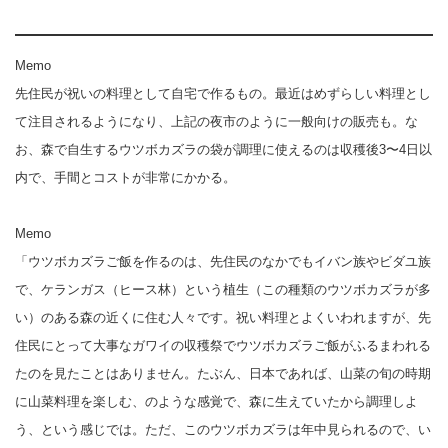
Memo
先住民が祝いの料理として自宅で作るもの。最近はめずらしい料理とし
て注目されるようになり、上記の夜市のように一般向けの販売も。な
お、森で自生するウツボカズラの袋が調理に使えるのは収穫後3〜4日以
内で、手間とコストが非常にかかる。
Memo
「ウツボカズラご飯を作るのは、先住民のなかでもイバン族やビダユ族
で、ケランガス（ヒース林）という植生（この種類のウツボカズラが多
い）のある森の近くに住む人々です。祝い料理とよくいわれますが、先
住民にとって大事なガワイの収穫祭でウツボカズラご飯がふるまわれる
たのを見たことはありません。たぶん、日本であれば、山菜の旬の時期
に山菜料理を楽しむ、のような感覚で、森に生えていたから調理しよ
う、という感じでは。ただ、このウツボカズラは年中見られるので、い