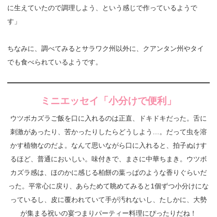
に生えていたので調理しよう、という感じで作っているようで
す」
ちなみに、調べてみるとサラワク州以外に、クアンタン州やタイ
でも食べられているようです。
ミニエッセイ「
小分けで便利
」
ウツボカズラご飯を口に入れるのは正直、ドキドキだった。舌に
刺激があったり、苦かったりしたらどうしよう…。だって虫を溶
かす植物なのだよ。なんて思いながら口に入れると、拍子ぬけす
るほど、普通においしい。味付きで、まさに中華ちまき。ウツボ
カズラ感は、ほのかに感じる柏餅の葉っぱのような香りぐらいだ
った。平常心に戻り、あらためて眺めてみると1個ずつ小分けにな
っているし、皮に覆われていて手が汚れないし、たしかに、大勢
が集まる祝いの宴つまりパーティー料理にぴったりだね！