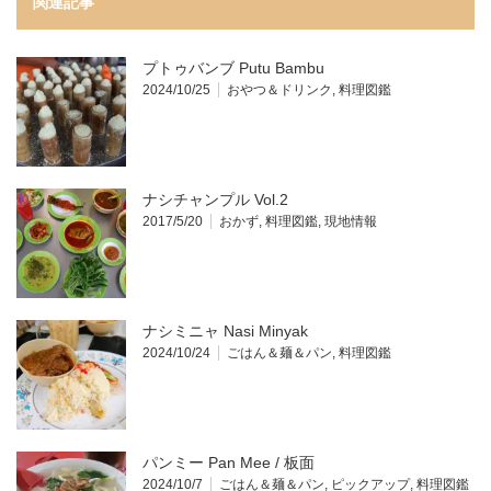
関連記事
プトゥバンブ Putu Bambu
2024/10/25
おやつ＆ドリンク
,
料理図鑑
ナシチャンプル Vol.2
2017/5/20
おかず
,
料理図鑑
,
現地情報
ナシミニャ Nasi Minyak
2024/10/24
ごはん＆麺＆パン
,
料理図鑑
パンミー Pan Mee / 板面
2024/10/7
ごはん＆麺＆パン
,
ピックアップ
,
料理図鑑