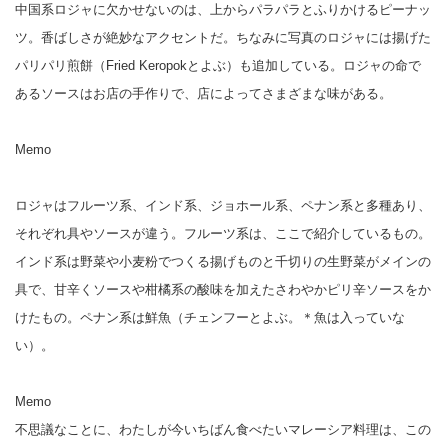
中国系ロジャに欠かせないのは、上からパラパラとふりかけるピーナッ
ツ。香ばしさが絶妙なアクセントだ。ちなみに写真のロジャには揚げた
パリパリ煎餅（Fried Keropokとよぶ）も追加している。ロジャの命で
あるソースはお店の手作りで、店によってさまざまな味がある。
Memo
ロジャはフルーツ系、インド系、ジョホール系、ペナン系と多種あり、
それぞれ具やソースが違う。フルーツ系は、ここで紹介しているもの。
インド系は野菜や小麦粉でつくる揚げものと千切りの生野菜がメインの
具で、甘辛くソースや柑橘系の酸味を加えたさわやかピリ辛ソースをか
けたもの。ペナン系は鮮魚（チェンフーとよぶ。＊魚は入っていな
い）。
Memo
不思議なことに、わたしが今いちばん食べたいマレーシア料理は、この