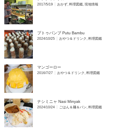
2017/5/19
おかず
,
料理図鑑
,
現地情報
プトゥバンブ Putu Bambu
2024/10/25
おやつ＆ドリンク
,
料理図鑑
マンゴーロー
2016/7/27
おやつ＆ドリンク
,
料理図鑑
ナシミニャ Nasi Minyak
2024/10/24
ごはん＆麺＆パン
,
料理図鑑