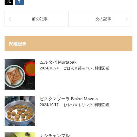
前の記事
次の記事
関連記事
ムルタバ Murtabak
2024/10/24
ごはん＆麺＆パン
,
料理図鑑
ビスクマゾーラ Biskut Mazola
2024/10/17
おやつ＆ドリンク
,
料理図鑑
ナシチャンプル