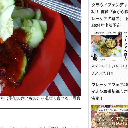
クラウドファンディ
功！ 書籍『食から
レーシアの魅力』（
2026年出版予定
2025/10/1
ジャーナ
クアップ
,
日本
マレーシアフェア20
イオン幕張新都心に
バル（手前の赤いもの）を混ぜて食べる。写真
決定！