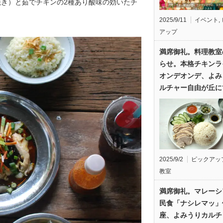
き）と茹でチキンの2種あり酸味の効いたチ
2025/9/11
イベント
,
アップ
満席御礼。料理教室
らせ。本格チキンラ
オンデオンデ、よみ
ルチャー自由が丘に
2025/9/2
ピックアッ
教室
満席御礼。マレーシ
民食「ナシレマッ」
座、よみうりカルチ