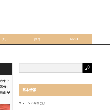
ーナル
探Ｑ
About
「カヤト
気分」
基本情報
自由が
マレーシア料理とは