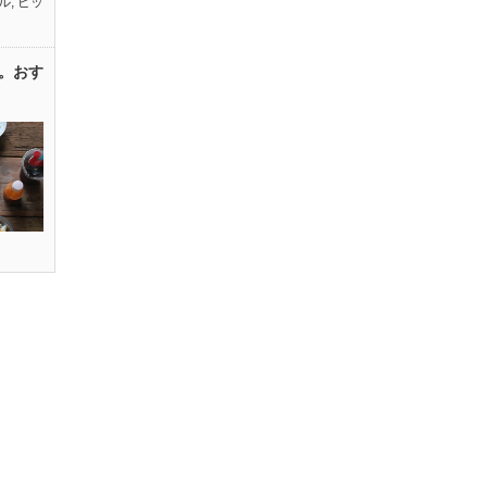
ル
,
ピッ
。おす