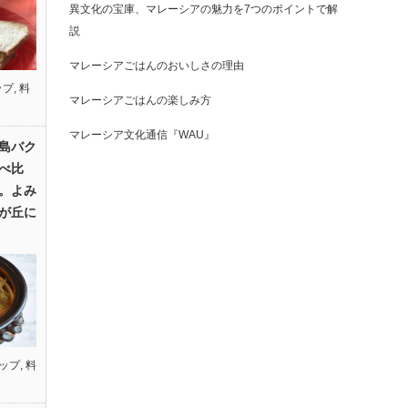
異文化の宝庫、マレーシアの魅力を7つのポイントで解
説
マレーシアごはんのおいしさの理由
ップ
,
料
マレーシアごはんの楽しみ方
マレーシア文化通信『WAU』
島バク
べ比
。よみ
が丘に
ップ
,
料