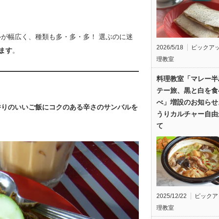
が幅広く、種類も多・多・多！ 選ぶのに迷
2026/5/18
ピックア
ます
。
理教室
料理教室「マレー半
テー旅、黒と白を食
べ」増設のお知らせ
香りのいいご飯にコクのある辛さのサンバルを
うりカルチャー自由
て
2025/12/22
ピックア
理教室