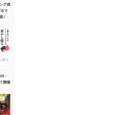
ング成
探るマ
仮）
ル
,
ピッ
25・
て開催