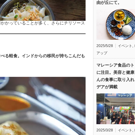
由が丘にて。
がかかっていることが多く、さらにチリソース
2025/5/28
イベント
,
アップ
食べる軽食。インドからの移民が持ちこんだも
マレーシア食品のト
に注目。美容と健康
んの食事に取り入れ
デアが満載
2025/3/28
イベント
,