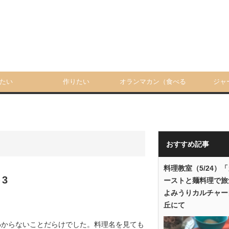
たい
作りたい
オランマカン（食べる
ジャ
人）
おすすめ記事
料理教室（5/24）
3
ーストと麺料理で旅
よみうりカルチャー
丘にて
わからないことだらけでした。料理名を見ても