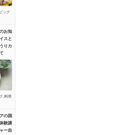
ピック
のお知
イスと
うりカ
て
プ
,
料理
アの国
体験講
ャー自