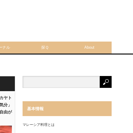
ーナル
探Ｑ
About
「カヤト
気分」
基本情報
自由が
マレーシア料理とは