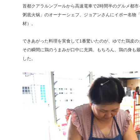
首都クアラルンプールから高速電車で2時間半のグルメ都市イポ
粥底火锅」のオーナーシェフ、ジョアンさんにイポー名物「
材）。
できあがった料理を実食して1番驚いたのが、ゆでた鶏皮の
その瞬間に鶏のうまみが口中に充満。もちろん、鶏の身も
した。