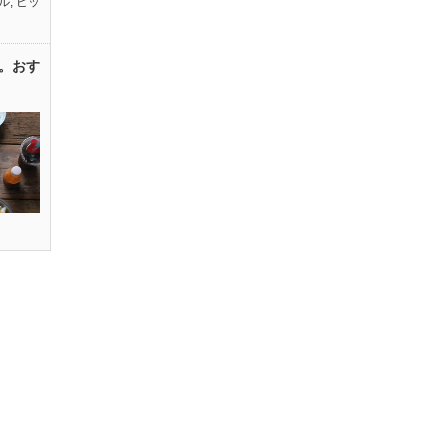
ル
,
ピッ
。おす