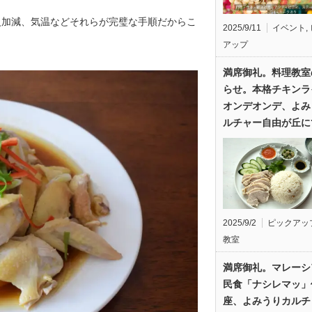
火加減、気温などそれらが完璧な手順だからこ
2025/9/11
イベント
,
アップ
満席御礼。料理教室
らせ。本格チキンラ
オンデオンデ、よみ
ルチャー自由が丘に
2025/9/2
ピックアッ
教室
満席御礼。マレーシ
民食「ナシレマッ」
座、よみうりカルチ