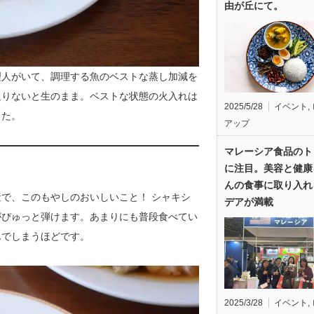
由が丘にて。
理人がいて、調理する魚のベストな蒸し加減を
足りないと生のまま。ベストな状態の火入れは
2025/5/28
イベント
,
した。
アップ
マレーシア食品のト
に注目。美容と健康
んの食事に取り入れ
で、このもやしのおいしいこと！ シャキシ
デアが満載
がぴゅっと弾けます。あまりにも普段食べてい
んでしまうほどです。
2025/3/28
イベント
,