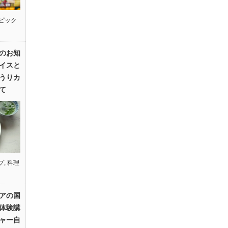
ピック
のお知
イスと
うりカ
て
プ
,
料理
アの国
体験講
ャー自