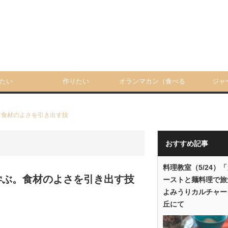
たい
作りたい
オランマカン（食べる
ジャ
人）
。食材のよさを引き出す技
おすすめ記事
料理教室（5/24）
学ぶ。食材のよさを引き出す技
ーストと麺料理で旅
よみうりカルチャー
丘にて