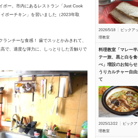
ー。市内にあるレストラン「Just Cook
イポーチキン」を習いました（2023年取
2026/5/18
ピックア
理教室
クランチーな食感！ 歯でスッとかみきれて、
最高で、適度な弾力に、しっとりした舌触りで
料理教室「マレー半
テー旅、黒と白を食
べ」増設のお知らせ
うりカルチャー自由
て
2025/12/22
ピックア
理教室