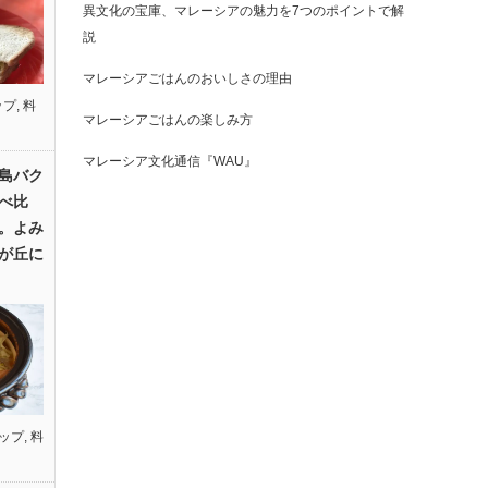
異文化の宝庫、マレーシアの魅力を7つのポイントで解
説
マレーシアごはんのおいしさの理由
ップ
,
料
マレーシアごはんの楽しみ方
マレーシア文化通信『WAU』
島バク
べ比
。よみ
が丘に
ップ
,
料