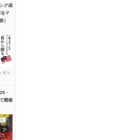
ング成
探るマ
仮）
ル
,
ピッ
25・
て開催