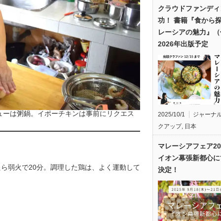
クラウドファンディ
功！ 書籍『食から
レーシアの魅力』（
2026年出版予定
メニューは粥鍋。イポーチキンは事前にリクエス
2025/10/1
ジャーナ
クアップ
,
日本
マレーシアフェア20
イオン幕張新都心に
ら弱火で20分。調理した鶏は、よく運動して
決定！