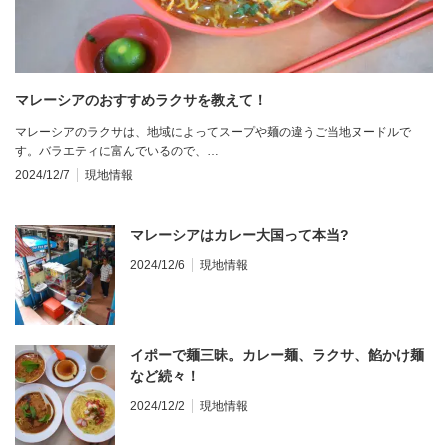
マレーシアのおすすめラクサを教えて！
マレーシアのラクサは、地域によってスープや麺の違うご当地ヌードルで
す。バラエティに富んでいるので、…
2024/12/7
現地情報
マレーシアはカレー大国って本当?
2024/12/6
現地情報
イポーで麺三昧。カレー麺、ラクサ、餡かけ麺
など続々！
2024/12/2
現地情報