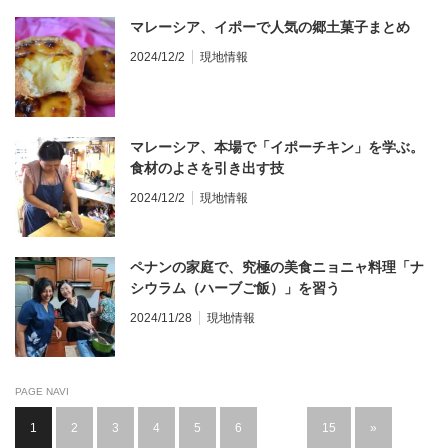
マレーシア、イポーで人気の郷土菓子まとめ
2024/12/2
現地情報
マレーシア、本場で「イポーチキン」を学ぶ。
食材のよさを引き出す技
2024/12/2
現地情報
ペナンの家庭で、究極の美食ニョニャ料理「ナ
シウラム（ハーブご飯）」を習う
2024/11/28
現地情報
PAGE NAVI
1
2
3
4
5
6
…
15
»