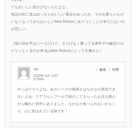
でもおいしい店が少ないんだよな…
地元の街に昔はめっちゃおいしい屋台があったが、そのお婆ちゃんが
いなくなってからおいしいMee Rebusにありつくことが未だにないの
が悲しい。
（味の決め手はソースだけど、さりげなく乗ってる唐辛子の輪切りが
ピリッとくるのが本当はMee Rebusにとって大事かと）
oto
返信
引用
2020年 6月 12日
9:20am
やっぱりそうよね。あのソースの複雑さはなかなか再現でき
ないよね。クアラルンプールで紹介してもらったお店も都心
から離れた郊外にありました。なかなか食べられないからこ
そ、心に刻まれている味です！