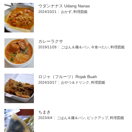
ウダンナナス Udang Nanas
2024/10/21
おかず
,
料理図鑑
カレーラクサ
2019/11/28
ごはん＆麺＆パン
,
今食べたい
,
料理図鑑
ロジャ（フルーツ）Rojak Buah
2024/10/17
おやつ＆ドリンク
,
料理図鑑
ちまき
2023/4/4
ごはん＆麺＆パン
,
ピックアップ
,
料理図鑑