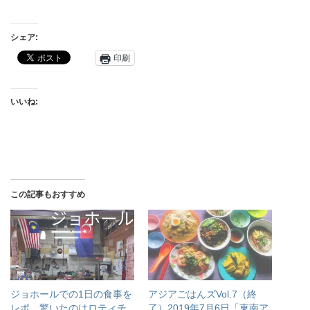
シェア:
印刷
いいね:
この記事もおすすめ
ジョホールでの1日の食事を
アジアごはんズVol.7（終
レポ。驚いたのはロティチ
了）2019年7月6日「東南ア