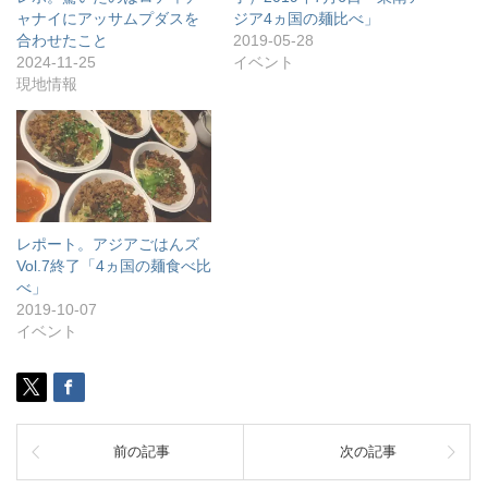
ャナイにアッサムプダスを
ジア4ヵ国の麺比べ」
合わせたこと
2019-05-28
2024-11-25
イベント
現地情報
レポート。アジアごはんズ
Vol.7終了「4ヵ国の麺食べ比
べ」
2019-10-07
イベント
前の記事
次の記事