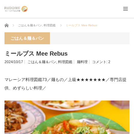
ホーム
ごはん＆麺＆パン
,
料理図鑑
ミールブス Mee Rebus
ごはん＆麺＆パン
ミールブス Mee Rebus
2024/10/17
ごはん＆麺＆パン
,
料理図鑑
麺料理
コメント:
2
マレーシア料理図鑑73／麺もの／上級★★★★★★★／専門店提
供、めずらしい料理／