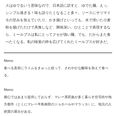
スはゆでるいう意味なので、日本語に訳すと、ゆでた麺。えっ、
シンプル過ぎる！味も語りたくなること多々。ソースにサツマイ
モの甘みを加えていたり、かき揚げといっても、水で溶いた小麦
粉を揚げただけで具無しなど、興味深い。ひとことで表現するな
ら、ミールブスは私にとってクセが強い麺。でも、だからまた食
べたくなる。私の味覚の枠を広げてくれたミールブスが好きだ。
Memo
食べる直前にライムをきゅっと絞って、さわやかな酸味を加えて食べ
る。
Memo
都心ではあまり提供しておらず、マレー系民族が多く暮らす住宅街や地
方都市（とくにマレー半島南部のジョホールやマラッカ）に、地元の人
絶賛の屋台がある。