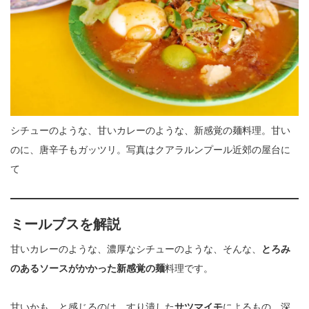
シチューのような、甘いカレーのような、新感覚の麺料理。甘い
のに、唐辛子もガッツリ。写真はクアラルンプール近郊の屋台に
て
ミールブス
を解説
甘いカレーのような、濃厚なシチューのような、そんな、
とろみ
のあるソースがかかった新感覚の麺
料理です。
甘いかも、と感じるのは、すり潰した
サツマイモ
によるもの。深