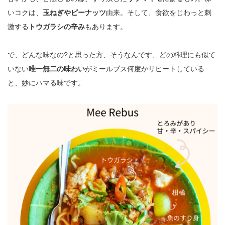
いコクは、
玉ねぎやピーナッツ
由来。そして、食欲をじわっと刺
激する
トウガラシの辛み
もあります。
で、どんな味なの?と思った方、そうなんです、どの料理にも似て
いない
唯一無二の味わい
がミールブス何度かリピートしている
と、妙にハマる味です。