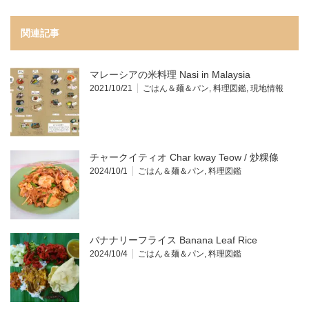
関連記事
マレーシアの米料理 Nasi in Malaysia
2021/10/21
ごはん＆麺＆パン
,
料理図鑑
,
現地情報
チャークイティオ Char kway Teow / 炒粿條
2024/10/1
ごはん＆麺＆パン
,
料理図鑑
バナナリーフライス Banana Leaf Rice
2024/10/4
ごはん＆麺＆パン
,
料理図鑑