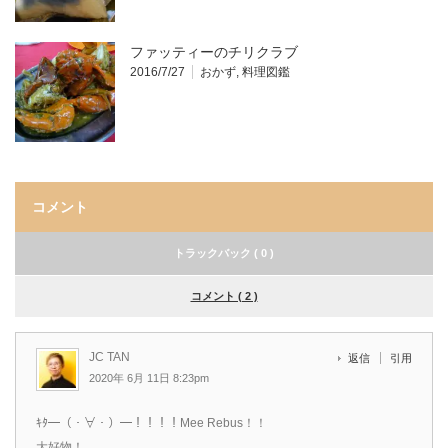
ファッティーのチリクラブ
2016/7/27
おかず
,
料理図鑑
コメント
トラックバック ( 0 )
コメント ( 2 )
JC TAN
返信
引用
2020年 6月 11日 8:23pm
ｷﾀ━（・∀・）━！！！！Mee Rebus！！
大好物！