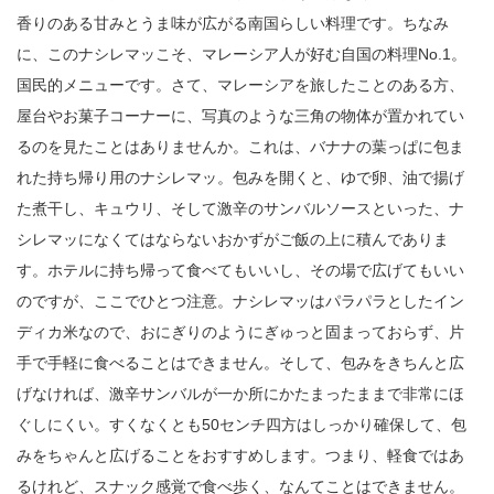
香りのある甘みとうま味が広がる南国らしい料理です。ちなみ
に、このナシレマッこそ、マレーシア人が好む自国の料理No.1。
国民的メニューです。さて、マレーシアを旅したことのある方、
屋台やお菓子コーナーに、写真のような三角の物体が置かれてい
るのを見たことはありませんか。これは、バナナの葉っぱに包ま
れた持ち帰り用のナシレマッ。包みを開くと、ゆで卵、油で揚げ
た煮干し、キュウリ、そして激辛のサンバルソースといった、ナ
シレマッになくてはならないおかずがご飯の上に積んでありま
す。ホテルに持ち帰って食べてもいいし、その場で広げてもいい
のですが、ここでひとつ注意。ナシレマッはパラパラとしたイン
ディカ米なので、おにぎりのようにぎゅっと固まっておらず、片
手で手軽に食べることはできません。そして、包みをきちんと広
げなければ、激辛サンバルが一か所にかたまったままで非常にほ
ぐしにくい。すくなくとも50センチ四方はしっかり確保して、包
みをちゃんと広げることをおすすめします。つまり、軽食ではあ
るけれど、スナック感覚で食べ歩く、なんてことはできません。