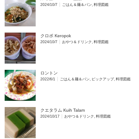
2024/10/7
ごはん＆麺＆パン
,
料理図鑑
クロポ Keropok
2024/10/7
おやつ＆ドリンク
,
料理図鑑
ロントン
2022/6/1
ごはん＆麺＆パン
,
ピックアップ
,
料理図鑑
クエタラム Kuih Talam
2024/10/17
おやつ＆ドリンク
,
料理図鑑