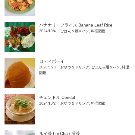
バナナリーフライス Banana Leaf Rice
2024/10/4
ごはん＆麺＆パン
,
料理図鑑
ロティボーイ
2020/3/23
おやつ＆ドリンク
,
ごはん＆麺＆パン
,
料理
図鑑
チェンドル Cendol
2024/10/2
おやつ＆ドリンク
,
料理図鑑
ルイ茶 Lei Cha / 擂茶