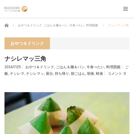
ホーム
おやつ＆ドリンク
,
ごはん＆麺＆パン
,
今食べたい
,
料理図鑑
ナシレマッ三角
おやつ＆ドリンク
ナシレマッ三角
2016/7/25
おやつ＆ドリンク
,
ごはん＆麺＆パン
,
今食べたい
,
料理図鑑
ご
飯
,
ナシレマ
,
ナシレマッ
,
屋台
,
持ち帰り
,
朝ごはん
,
朝食
,
軽食
コメント:
0