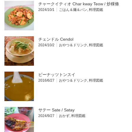
チャークイティオ Char kway Teow / 炒粿條
2024/10/1
ごはん＆麺＆パン
,
料理図鑑
チェンドル Cendol
2024/10/2
おやつ＆ドリンク
,
料理図鑑
ピーナッツトンスイ
2016/6/27
おやつ＆ドリンク
,
料理図鑑
サテー Sate / Satay
2024/9/27
おかず
,
料理図鑑