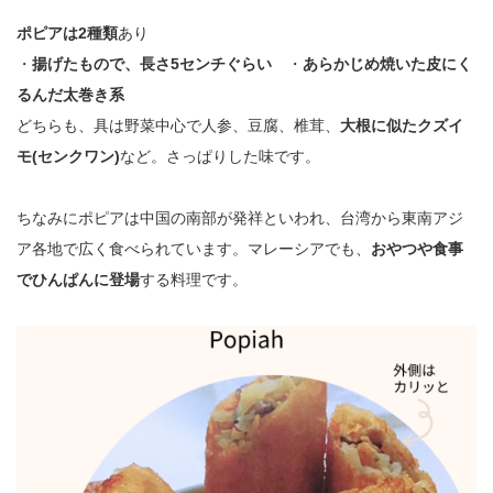
ポピアは2種類
あり
・
揚げたもので、長さ5センチぐらい
・
あらかじめ焼いた皮にく
るんだ太巻き系
どちらも、具は野菜中心で人参、豆腐、椎茸、
大根に似たクズイ
モ(センクワン)
など。さっぱりした味です。
ちなみにポピアは中国の南部が発祥といわれ、台湾から東南アジ
ア各地で広く食べられています。マレーシアでも、
おやつや食事
でひんぱんに登場
する料理です。