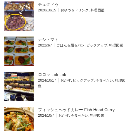
チュクドゥ
2020/10/15
おやつ＆ドリンク
,
料理図鑑
ナシトマト
2022/3/7
ごはん＆麺＆パン
,
ピックアップ
,
料理図鑑
ロロッ Lok Lok
2024/10/17
おかず
,
ピックアップ
,
今食べたい
,
料理図
鑑
フィッシュヘッドカレー Fish Head Curry
2024/10/7
おかず
,
今食べたい
,
料理図鑑