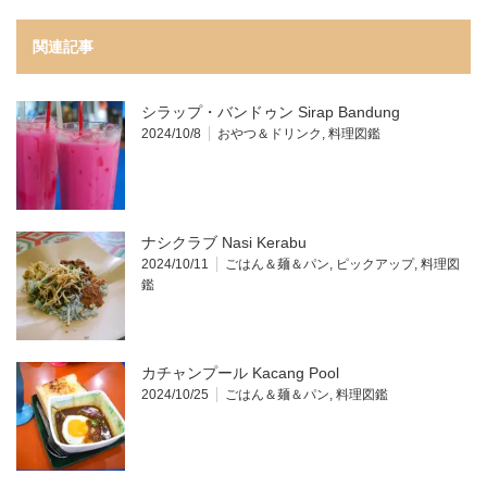
関連記事
シラップ・バンドゥン Sirap Bandung
2024/10/8
おやつ＆ドリンク
,
料理図鑑
ナシクラブ Nasi Kerabu
2024/10/11
ごはん＆麺＆パン
,
ピックアップ
,
料理図
鑑
カチャンプール Kacang Pool
2024/10/25
ごはん＆麺＆パン
,
料理図鑑