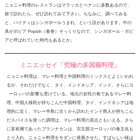
ニョニャ料理のレストランはマラッカとペナンに多数あるので、
旅で訪れたら、ぜひ訪れてみて下さい。ちなみに、調べてみる
と、パイティはシンガポールうまれ、という説があります。中の
具がポピア Popiah（春巻）そっくりなので、シンガポール・ポピ
アと呼ばれていた時代もあるとか。
ミニエッセイ「究極の多国籍料理」
ニョニャ料理は、マレー料理と中国料理のミックスとよくいわれ
るが、それだけでなく、タイ、インドネシア、インド、さらにヨ
ーロッパの影響も受けている。地元の女性の食であるマレー料
理。中国人移民が持ちこんだ中国料理。タイ、インドネシアは地
理的に近く、マレー半島に古くから訪れたインド商人が持ちこん
だスパイスを使った調理は、マレー料理の原点ともいえる。さら
に富裕層であったプランナカンは、宗主国ヨーロッパの食文化も
とり入れ、ニョニャ料理をモダンに発展させた。すばらしい味は