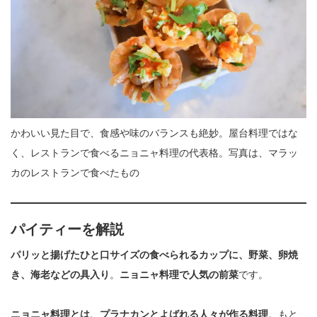
かわいい見た目で、食感や味のバランスも絶妙。屋台料理ではな
く、レストランで食べるニョニャ料理の代表格。写真は、マラッ
カのレストランで食べたもの
パイティー
を解説
パリッと揚げたひと口サイズの食べられるカップに、野菜、卵焼
き、海老などの具入り
。
ニョニャ料理で人気の前菜
です。
ニョニャ料理とは、プラナカンとよばれる人々が作る料理
。もと