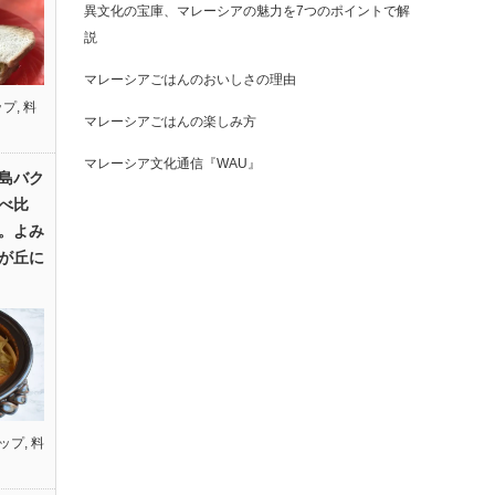
異文化の宝庫、マレーシアの魅力を7つのポイントで解
説
マレーシアごはんのおいしさの理由
ップ
,
料
マレーシアごはんの楽しみ方
マレーシア文化通信『WAU』
島バク
べ比
。よみ
が丘に
ップ
,
料