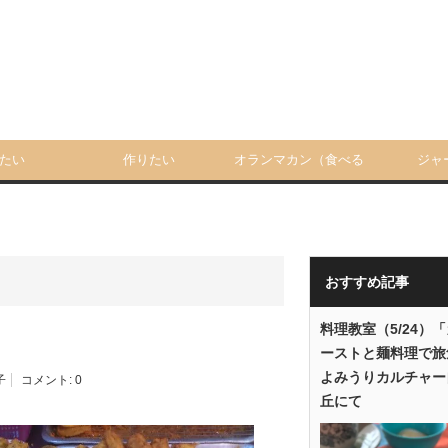
たい
作りたい
オランマカン（食べる
ジャ
人）
おすすめ記事
料理教室（5/24）
ーストと麺料理で旅
よみうりカルチャー
子
コメント:
0
丘にて