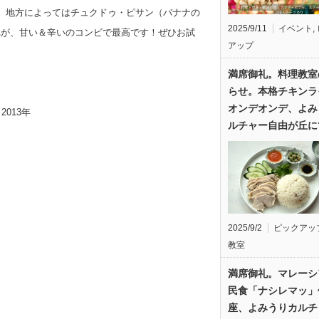
なみに、地方によってはチュクドゥ・ピサン（バナナの
2025/9/11
イベント
,
れが、甘い＆辛いのコンビで最高です！ぜひお試
アップ
満席御礼。料理教室
らせ。本格チキンラ
オンデオンデ、よみ
013年
ルチャー自由が丘に
2025/9/2
ピックアッ
教室
満席御礼。マレーシ
民食「ナシレマッ」
座、よみうりカルチ