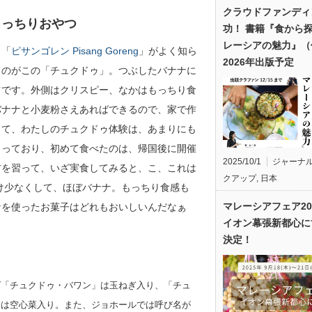
クラウドファンディ
もっちりおやつ
功！ 書籍『食から
レーシアの魅力』（
と「
ピサンゴレン Pisang Goreng
」がよく知ら
2026年出版予定
るのがこの「チュクドゥ」。つぶしたバナナに
ツです。外側はクリスピー、なかはもっちり食
バナナと小麦粉さえあればできるので、家で作
さて、わたしのチュクドゥ体験は、あまりにも
まっており、初めて食べたのは、帰国後に開催
2025/10/1
ジャーナ
方を習って、いざ実食してみると、こ、これは
クアップ
,
日本
け少なくして、ほぼバナナ。もっちり食感も
マレーシアフェア20
ナを使ったお菓子はどれもおいしいんだなぁ
イオン幕張新都心に
決定！
ば「チュクドゥ・バワン」は玉ねぎ入り、「チュ
」は空心菜入り。また、ジョホールでは呼び名が