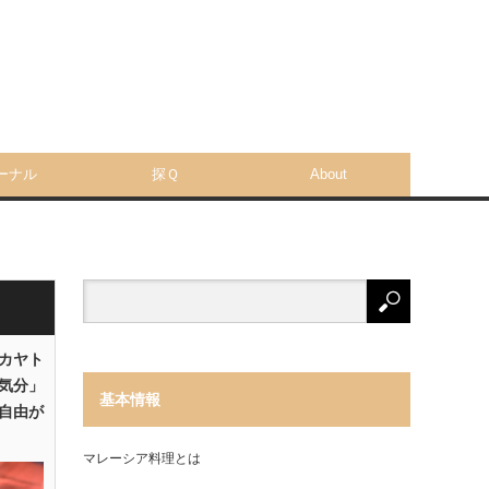
ーナル
探Ｑ
About
「カヤト
気分」
基本情報
自由が
マレーシア料理とは