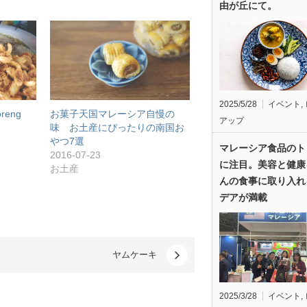
由が丘にて。
2025/5/28
イベント
,
reng
お菓子天国マレーシア自慢の
アップ
味 お土産にぴったりの南国お
やつ7選
マレーシア食品のト
2016-07-23
に注目。美容と健康
お土産
んの食事に取り入れ
デアが満載
ヤムケーキ
2025/3/28
イベント
,