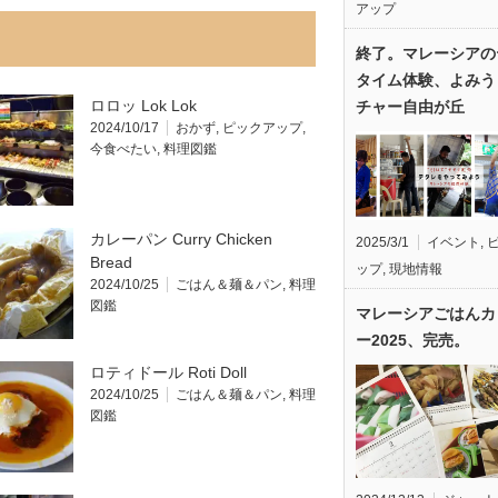
アップ
終了。マレーシアの
タイム体験、よみう
ロロッ Lok Lok
チャー自由が丘
2024/10/17
おかず
,
ピックアップ
,
今食べたい
,
料理図鑑
カレーパン Curry Chicken
2025/3/1
イベント
,
Bread
ップ
,
現地情報
2024/10/25
ごはん＆麺＆パン
,
料理
図鑑
マレーシアごはんカ
ー2025、完売。
ロティドール Roti Doll
2024/10/25
ごはん＆麺＆パン
,
料理
図鑑