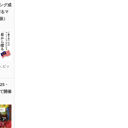
ング成
探るマ
仮）
ル
,
ピッ
25・
て開催