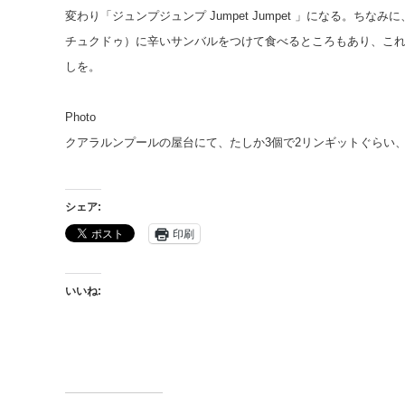
変わり「ジュンプジュンプ Jumpet Jumpet 」になる。ち
チュクドゥ）に辛いサンバルをつけて食べるところもあり、こ
しを。
Photo
クアラルンプールの屋台にて、たしか3個で2リンギットぐらい、2
シェア:
印刷
いいね: