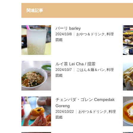
関連記事
バーリ barley
2024/10/8
おやつ＆ドリンク
,
料理
図鑑
ルイ茶 Lei Cha / 擂茶
2024/10/7
ごはん＆麺＆パン
,
料理
図鑑
チェンパダ・ゴレン Cempedak
Goreng
2024/10/22
おやつ＆ドリンク
,
料理
図鑑