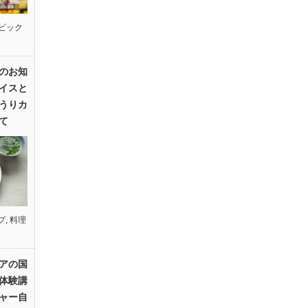
ピック
のお知
イスと
うりカ
て
プ
,
料理
アの国
体験講
ャー自