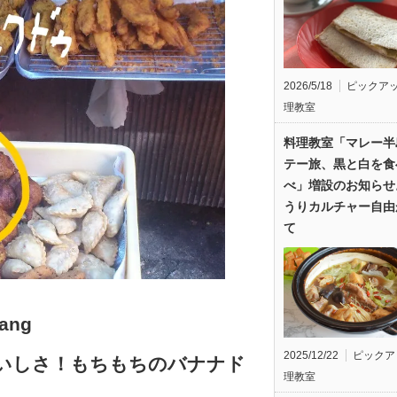
2026/5/18
ピックア
理教室
料理教室「マレー半
テー旅、黒と白を食
べ」増設のお知らせ
うりカルチャー自由
て
sang
2025/12/22
ピックア
いしさ！もちもちのバナナド
理教室