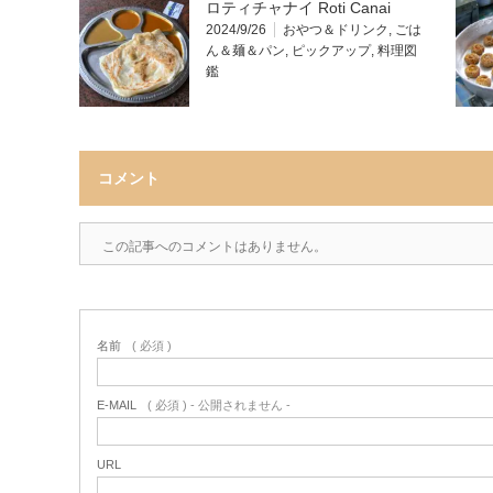
ロティチャナイ Roti Canai
2024/9/26
おやつ＆ドリンク
,
ごは
ん＆麺＆パン
,
ピックアップ
,
料理図
鑑
コメント
この記事へのコメントはありません。
名前
( 必須 )
E-MAIL
( 必須 ) - 公開されません -
URL