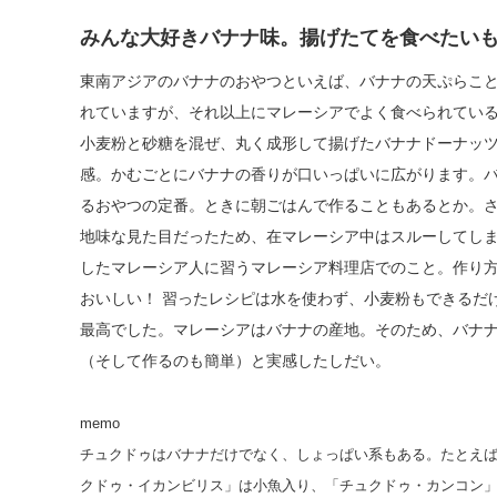
みんな大好きバナナ味。揚げたてを食べたい
東南アジアのバナナのおやつといえば、バナナの天ぷらこ
れていますが、それ以上にマレーシアでよく食べられてい
小麦粉と砂糖を混ぜ、丸く成形して揚げたバナナドーナッ
感。かむごとにバナナの香りが口いっぱいに広がります。
るおやつの定番。ときに朝ごはんで作ることもあるとか。
地味な見た目だったため、在マレーシア中はスルーしてし
したマレーシア人に習うマレーシア料理店でのこと。作り
おいしい！ 習ったレシピは水を使わず、小麦粉もできるだ
最高でした。マレーシアはバナナの産地。そのため、バナ
（そして作るのも簡単）と実感したしだい。
memo
チュクドゥはバナナだけでなく、しょっぱい系もある。たとえ
クドゥ・イカンビリス」は小魚入り、「チュクドゥ・カンコン