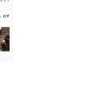
ル
,
ピッ
。おす