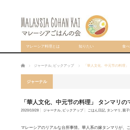
マレーシア料理とは
知りたい
食べ
ホーム
ジャーナル
,
ピックアップ
「華人文化、中元节の料理」 タ
ジャーナル
「華人文化、中元节の料理」 タンマリのマレ
2020/10/28
ジャーナル
,
ピックアップ
ごはん日記
,
タンマリ
,
親子
マレーシアのリアルな台所事情。華人系の嫁タンマリが、