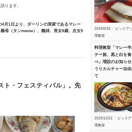
に語ります。
の4月1日より、ダーリンの実家であるマレー
2026/5/18
ピックア
義母（タンmama）、義姉、長女8歳、次女5
理教室
料理教室「マレー半
テー旅、黒と白を食
べ」増設のお知らせ
うりカルチャー自由
て
スト・フェスティバル」。先
2025/12/22
ピックア
理教室