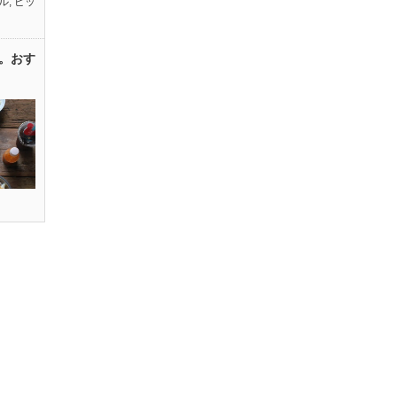
ル
,
ピッ
。おす