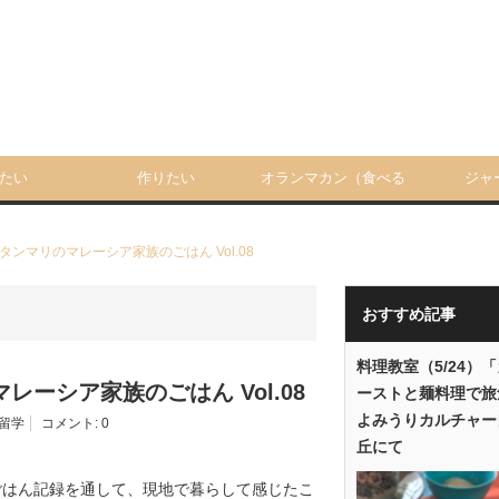
たい
作りたい
オランマカン（食べる
ジャ
人）
ンマリのマレーシア家族のごはん Vol.08
おすすめ記事
料理教室（5/24）
ーシア家族のごはん Vol.08
ーストと麺料理で旅
よみうりカルチャー
留学
コメント:
0
丘にて
ごはん記録を通して、現地で暮らして感じたこ