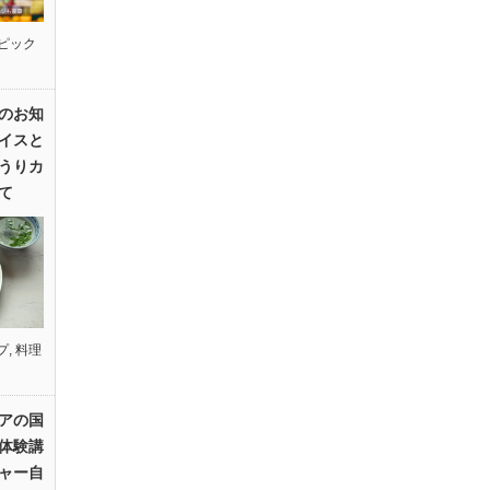
ピック
のお知
イスと
うりカ
て
プ
,
料理
アの国
体験講
ャー自