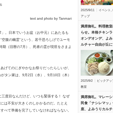
る
2025/9/11
イベント
,
アップ
text and photo by Tanmari
満席御礼。料理教室
らせ。本格チキンラ
节」。日本でいうお盆（お中元）にあたるも
オンデオンデ、よみ
“空腹の幽霊”という、若干恐ろしげでユーモ
ルチャー自由が丘に
時期（旧暦の7月）、死者の霊が現世をさまよ
あげてのにぎやかなお祭りだったらしいが、
。わがタン家は、
9月2日（水）、9月10日（木）
2025/9/2
ピックアッ
教室
三度目なんだけど、いつも緊張する！ なぜ
満席御礼。マレーシ
民食「ナシレマッ」
嫁には不安が大きくのしかかるのだ。たとえ
座、よみうりカルチ
はすべて準備を完了していなければならない。