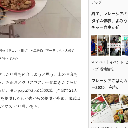
アップ
終了。マレーシアの
タイム体験、よみう
チャー自由が丘
阿公（アコン・祖父）と二老伯（アーラウペ・大叔父）、
が帰ってきた
2025/3/1
イベント
,
ップ
,
現地情報
意した料理を紹介しようと思う。上の写真を
マレーシアごはんカ
ら、お正月とクリスマスが一気にきたぐらい
ー2025、完売。
い、タンpapaの3人の弟家族（全部で21人
所を提供したわが家からの提供が多め。儀式は
“マスト”料理がある。