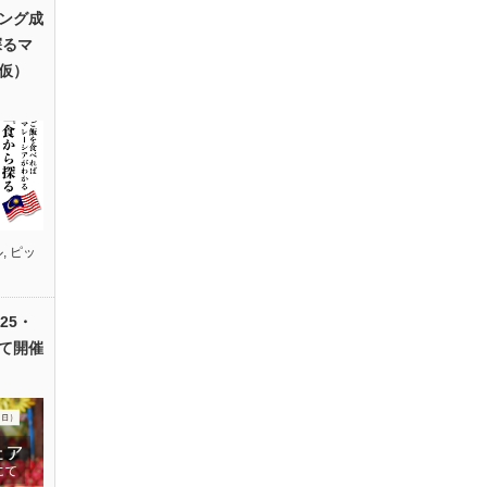
ング成
探るマ
仮）
ル
,
ピッ
25・
て開催