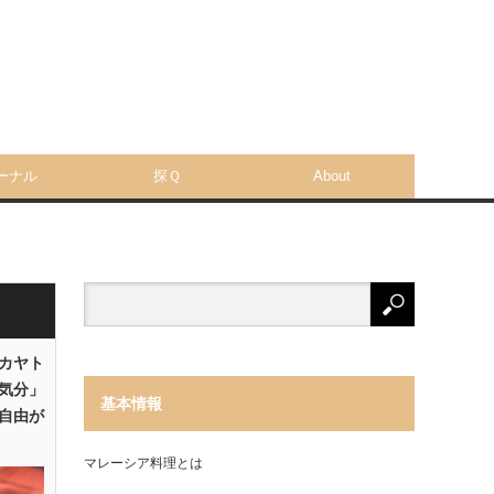
ーナル
探Ｑ
About
「カヤト
気分」
基本情報
自由が
マレーシア料理とは