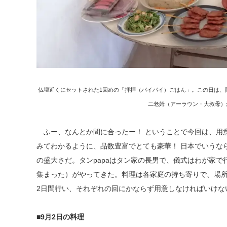
仏壇近くにセットされた1回めの「拝拝（パイパイ）ごはん」。この日は、
二老姆（アーラウン・大叔母）
ふー、なんとか間に合ったー！ ということで今回は、用
みてわかるように、品数豊富でとても豪華！ 日本でいうな
の盛大さだ。タンpapaはタン家の長男で、儀式はわが家で行
集まった）がやってきた。料理は各家庭の持ち寄りで、場
2日間行い、それぞれの回にかならず用意しなければいけない
■9月2日の料理