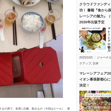
クラウドファンディ
功！ 書籍『食から
レーシアの魅力』（
2026年出版予定
2025/10/1
ジャーナ
クアップ
,
日本
マレーシアフェア20
イオン幕張新都心に
決定！
さまの席で、各席に白飯、飲みもの（今回はビール）、箸