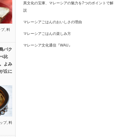
異文化の宝庫、マレーシアの魅力を7つのポイントで解
説
マレーシアごはんのおいしさの理由
ップ
,
料
マレーシアごはんの楽しみ方
マレーシア文化通信『WAU』
島バク
べ比
。よみ
が丘に
ップ
,
料