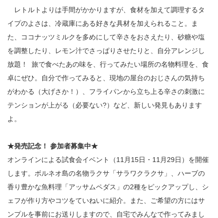
レトルトよりは手間がかかりますが、食材を加えて調理するタ
イプのよさは、冷蔵庫にある好きな具材を加えられること。ま
た、ココナッツミルクを多めにして辛さをおさえたり、砂糖や塩
を調整したり、レモン汁でさっぱりさせたりと、自分アレンジし
放題！ 旅で食べたあの味を、行ってみたい場所の名物料理を、食
卓にぜひ。自分で作ってみると、現地の屋台のおじさんの気持ち
がわかる（大げさか！）、フライパンから立ち上る辛さの刺激に
テンションが上がる（必要ない?）など、新しい発見もあります
よ。
★発売記念！ 参加者募集中★
オンラインによる試食会イベント（11月15日・11月29日）を開催
します。ボルネオ島の名物ラクサ「サラワクラクサ」、ハーブの
香り豊かな魚料理「アッサムペダス」の2種をピックアップし、シ
ェフが作り方やコツをていねいに紹介。また、ご希望の方にはサ
ンプルを事前にお送りしますので、自宅でみんなで作ってみまし