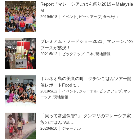
Report「マレーシアごはん祭り2019～Malaysia
M…
2019/9/18
イベント
,
ピックアップ
,
食べたい
プレミアム・フードショー2021、マレーシアの
ブースが盛況！
2021/5/12
ピックアップ
,
日本
,
現地情報
ボルネオ島の美食の町、クチンごはんツアー開
催レポートFood t…
2019/5/12
イベント
,
ジャーナル
,
ピックアップ
,
マレ
ーシア
,
現地情報
「貝って常温保管?」 タンマリのマレーシア家
族のごはん Vol.…
2020/9/10
ジャーナル