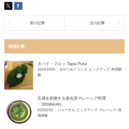
前の記事
次の記事
関連記事
タパイ・プルッ Tapai Pulut
2024/10/25
おやつ＆ドリンク
,
ピックアップ
,
料理図
鑑
五感を刺激する進化系マレーシア料理
「DEWAKAN」
2020/2/10
ジャーナル
,
ピックアップ
,
マレーシア
,
現
地情報