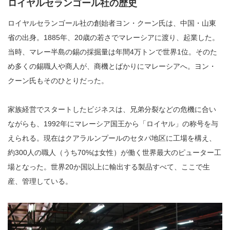
ロイヤルセランゴール社の歴史
ロイヤルセランゴール社の創始者ヨン・クーン氏は、中国・山東
省の出身。1885年、20歳の若さでマレーシアに渡り、起業した。
当時、マレー半島の錫の採掘量は年間4万トンで世界1位。そのた
め多くの錫職人や商人が、商機とばかりにマレーシアへ。ヨン・
クーン氏もそのひとりだった。
家族経営でスタートしたビジネスは、兄弟分裂などの危機に合い
ながらも、1992年にマレーシア国王から「ロイヤル」の称号を与
えられる。現在はクアラルンプールのセタパ地区に工場を構え、
約300人の職人（うち70%は女性）が働く世界最大のピューター工
場となった。世界20か国以上に輸出する製品すべて、ここで生
産、管理している。