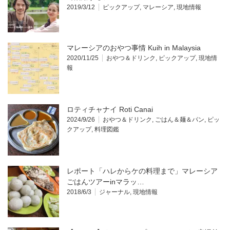
2019/3/12
ピックアップ
,
マレーシア
,
現地情報
マレーシアのおやつ事情 Kuih in Malaysia
2020/11/25
おやつ＆ドリンク
,
ピックアップ
,
現地情
報
ロティチャナイ Roti Canai
2024/9/26
おやつ＆ドリンク
,
ごはん＆麺＆パン
,
ピッ
クアップ
,
料理図鑑
レポート「ハレからケの料理まで」マレーシア
ごはんツアーinマラッ…
2018/6/3
ジャーナル
,
現地情報