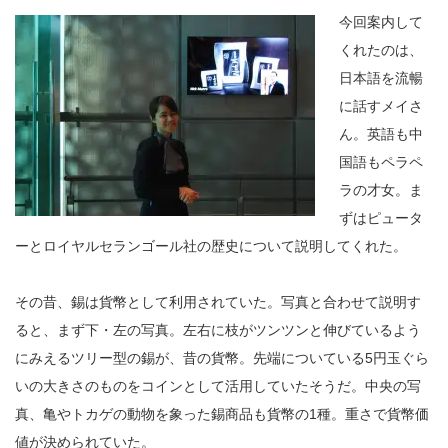
今回案内して
くれたのは、
日本語を流暢
に話すメイさ
ん。英語も中
国語もペラペ
ラの才女。ま
ずはピュータ
ーとロイヤルセランゴール社の歴史について説明してくれた。
その昔、錫は貨幣として利用されていた。写真と合わせて説明す
ると、まず下・左の写真。左右に枝がツンツンと伸びているよう
にみえるツリー型の錫が、昔の貨幣。先端についている5円玉ぐら
いの大きさのものをコインとして活用していたそうだ。中央の写
真、亀やトカゲの動物を象った錫商品も貨幣の1種。重さで貨幣価
値が決められていた。