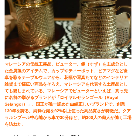
マレーシアの伝統工芸品、ピューター。錫（すず）を主成分とし
た金属製のアイテムで、カップやティーポット、ビアマグなど食
卓を彩るテーブルウェアから、花瓶や写真たてなどのインテリア
雑貨まで幅広い商品をそろえ、マレーシアを代表する土産品とし
ても親しまれている。マレーシアでピューターといえば、真っ先
に名前の挙がるブランドが「ロイヤルセランゴール（Royal
Selangor）」。国王が唯一認めた由緒正しいブランドで、創業
130年を誇る。純粋な錫を92%以上使った高品質さが特徴だ。クア
ラルンプール中心地から車で30分ほど、約300人の職人が働く工場
を訪ねた。