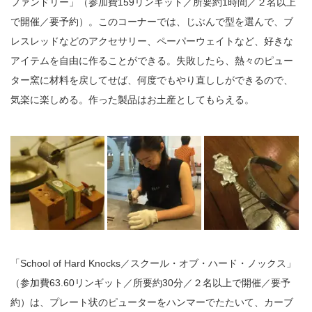
ファンドリー」（参加費159リンギット／所要約1時間／２名以上
で開催／要予約）。このコーナーでは、じぶんで型を選んで、ブ
レスレッドなどのアクセサリー、ペーパーウェイトなど、好きな
アイテムを自由に作ることができる。失敗したら、熱々のピュー
ター窯に材料を戻してせば、何度でもやり直ししができるので、
気楽に楽しめる。作った製品はお土産としてもらえる。
「School of Hard Knocks／スクール・オブ・ハード・ノックス」
（参加費63.60リンギット／所要約30分／２名以上で開催／要予
約）は、プレート状のピューターをハンマーでたたいて、カーブ