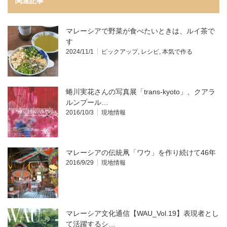
関連記事
マレーシアで野菜が食べたいときは、ルイ茶で
す
2024/11/1
ピックアップ
,
レシピ
,
本気で作る
蜷川実花さんの写真展「trans-kyoto」、クアラ
ルンプール…
2016/10/3
現地情報
マレーシアの伝統凧「ワウ」を作り続けて46年
2016/9/29
現地情報
マレーシア文化通信【WAU_Vol.19】表現者とし
て活躍するシ…