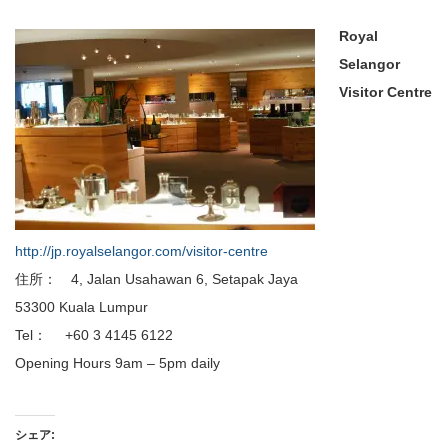
Royal
Selangor
Visitor Centre
http://jp.royalselangor.com/visitor-centre
住所： 4, Jalan Usahawan 6, Setapak Jaya
53300 Kuala Lumpur
Tel： +60 3 4145 6122
Opening Hours 9am – 5pm daily
シェア: