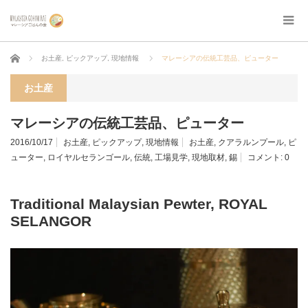
ホーム
お土産
,
ピックアップ
,
現地情報
マレーシアの伝統工芸品、ピューター
お土産
マレーシアの伝統工芸品、ピューター
2016/10/17
お土産
,
ピックアップ
,
現地情報
お土産
,
クアラルンプール
,
ピ
ューター
,
ロイヤルセランゴール
,
伝統
,
工場見学
,
現地取材
,
錫
コメント:
0
Traditional Malaysian Pewter, ROYAL
SELANGOR