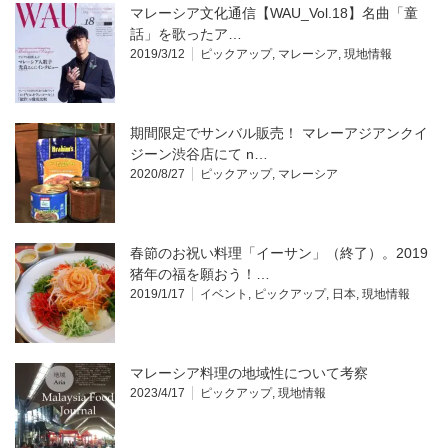
マレーシア文化通信【WAU_Vol.18】名曲「童
話」を歌ったア…
2019/3/12
ピックアップ
,
マレーシア
,
現地情報
期間限定でサンバル販売！ マレーアジアンクイ
ジーン渋谷店にて n…
2020/8/27
ピックアップ
,
マレーシア
春節のお祝い料理「イーサン」（終了）。2019
猪年の福を願おう！…
2019/1/17
イベント
,
ピックアップ
,
日本
,
現地情報
マレーシア料理の地域性について考察
2023/4/17
ピックアップ
,
現地情報