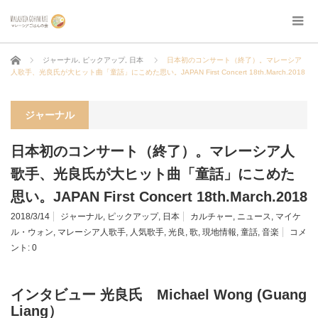
ホーム
ジャーナル
,
ピックアップ
,
日本
日本初のコンサート（終了）。マレーシア
人歌手、光良氏が大ヒット曲「童話」にこめた思い。JAPAN First Concert 18th.March.2018
ジャーナル
日本初のコンサート（終了）。マレーシア人
歌手、光良氏が大ヒット曲「童話」にこめた
思い。JAPAN First Concert 18th.March.2018
2018/3/14
ジャーナル
,
ピックアップ
,
日本
カルチャー
,
ニュース
,
マイケ
ル・ウォン
,
マレーシア人歌手
,
人気歌手
,
光良
,
歌
,
現地情報
,
童話
,
音楽
コメ
ント:
0
インタビュー 光良氏 Michael Wong (Guang
Liang）