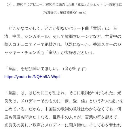
ン）。1995年にデビュー。2005年に発売した曲「童話」が大ヒットし一躍有名に
（写真提供：星娛音樂XYmusic）
どこかなつかしく、どこか切ないバラード曲「童話」は、台
湾、中国、シンガポール、そして故郷マレーシアなど、世界中の
華人コミュニティーで絶賛され、話題になった。香港スターのジ
ャッキー・チェン氏も「童話」が大好きだという。
「童話」をぜひ聞いてほしい。（音が出ます）
https://youtu.be/NQHn9A-WqcI
「童話」は、はじめに曲が生まれ、そこに歌詞がつけられた。光
良氏は、メロディーそのものに「夢、愛、信」という3つの思いを
こめている。だから、中国語の歌詞の意味はわからなくても、何
度も何度も聞きたくなる。世界中の人々が、言葉の壁を越えて、
光良氏の美しい歌声とメロディーに聞き惚れ、そして心を奪われ