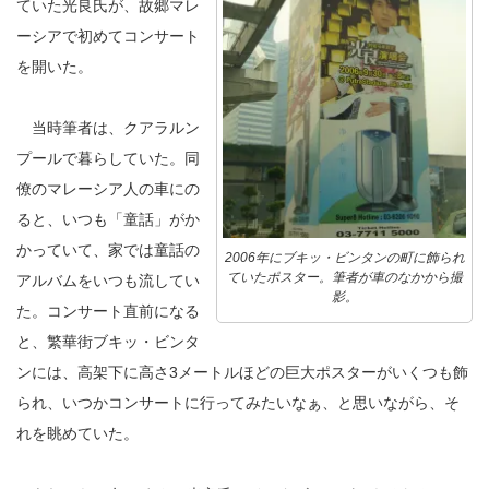
ていた光良氏が、故郷マレ
ーシアで初めてコンサート
を開いた。
当時筆者は、クアラルン
プールで暮らしていた。同
僚のマレーシア人の車にの
ると、いつも「童話」がか
かっていて、家では童話の
2006年にブキッ・ビンタンの町に飾られ
ていたポスター。筆者が車のなかから撮
アルバムをいつも流してい
影。
た。コンサート直前になる
と、繁華街ブキッ・ビンタ
ンには、高架下に高さ3メートルほどの巨大ポスターがいくつも飾
られ、いつかコンサートに行ってみたいなぁ、と思いながら、そ
れを眺めていた。