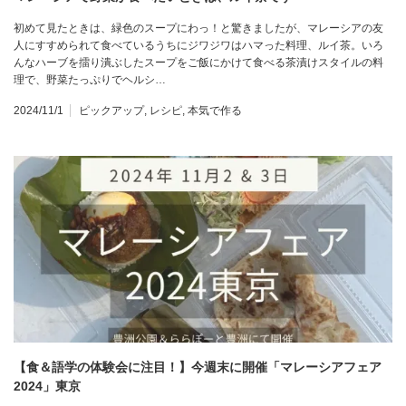
初めて見たときは、緑色のスープにわっ！と驚きましたが、マレーシアの友
人にすすめられて食べているうちにジワジワはハマった料理、ルイ茶。いろ
んなハーブを擂り潰ぶしたスープをご飯にかけて食べる茶漬けスタイルの料
理で、野菜たっぷりでヘルシ…
2024/11/1
ピックアップ
,
レシピ
,
本気で作る
【食＆語学の体験会に注目！】今週末に開催「マレーシアフェア
2024」東京