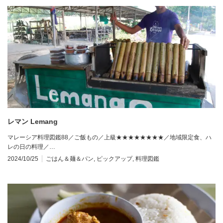
レマン Lemang
マレーシア料理図鑑88／ご飯もの／上級★★★★★★★★／地域限定食、ハ
レの日の料理／…
2024/10/25
ごはん＆麺＆パン
,
ピックアップ
,
料理図鑑