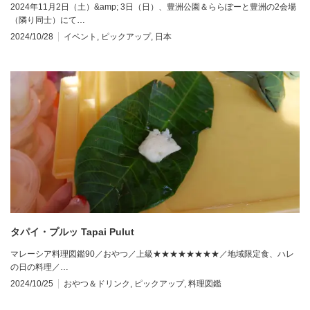
2024年11月2日（土）&amp; 3日（日）、豊洲公園＆ららぽーと豊洲の2会場
（隣り同士）にて…
2024/10/28
イベント
,
ピックアップ
,
日本
タパイ・プルッ Tapai Pulut
マレーシア料理図鑑90／おやつ／上級★★★★★★★★／地域限定食、ハレ
の日の料理／…
2024/10/25
おやつ＆ドリンク
,
ピックアップ
,
料理図鑑