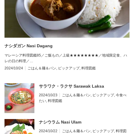
ナシダガン Nasi Dagang
マレーシア料理図鑑85／ご飯もの／上級★★★★★★★★／地域限定食、ハ
レの日の料理／…
2024/10/24
ごはん＆麺＆パン
,
ピックアップ
,
料理図鑑
サラワク・ラクサ Sarawak Laksa
2024/10/23
ごはん＆麺＆パン
,
ピックアップ
,
今食べ
たい
,
料理図鑑
ナシウラム Nasi Ulam
2024/10/22
ごはん＆麺＆パン
,
ピックアップ
,
料理図