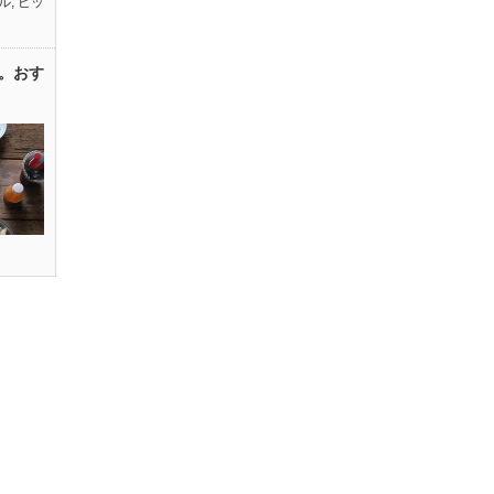
ル
,
ピッ
。おす