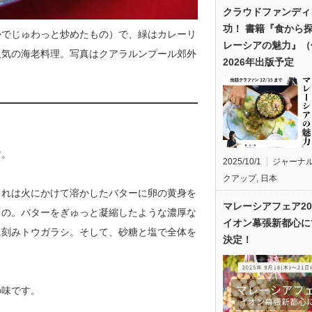
クラウドファンディ
功！ 書籍『食から
かでじゅわっと炒めたもの）で、緑はカレーリ
レーシアの魅力』（
人気の海老料理。写真はクアラルンプール郊外
2026年出版予定
す。
2025/10/1
ジャーナ
クアップ
,
日本
これは火にかけて溶かしたバターに卵の黄身を
マレーシアフェア20
もの。バターをぎゅっと凝縮したような濃厚な
イオン幕張新都心に
に刻みトウガラシ。そして、砂糖と塩で全体を
決定！
の味です。