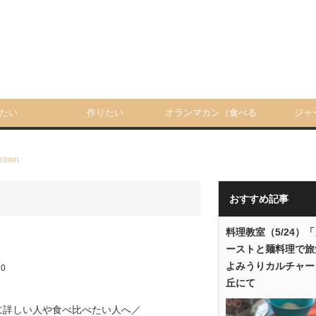
たい
作りたい
オランマカン（食べる
ジャ
人）
rawn
おすすめ記事
料理教室（5/24）
ーストと麺料理で旅
よみうりカルチャー
:
0
丘にて
に詳しい人や食べ比べたい人へ
／