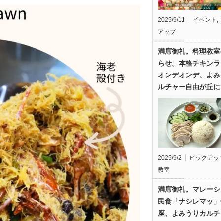
2025/9/11
イベント
,
アップ
満席御礼。料理教室
らせ。本格チキンラ
オンデオンデ、よみ
ルチャー自由が丘に
2025/9/2
ピックアッ
教室
満席御礼。マレーシ
民食「ナシレマッ」
座、よみうりカルチ