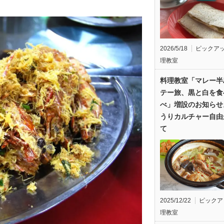
2026/5/18
ピックア
理教室
料理教室「マレー半
テー旅、黒と白を食
べ」増設のお知らせ
うりカルチャー自由
て
2025/12/22
ピックア
理教室