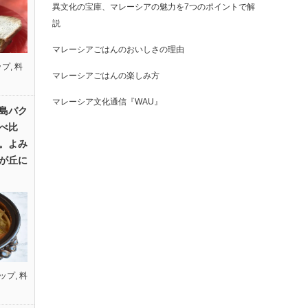
異文化の宝庫、マレーシアの魅力を7つのポイントで解
説
マレーシアごはんのおいしさの理由
ップ
,
料
マレーシアごはんの楽しみ方
マレーシア文化通信『WAU』
島バク
べ比
。よみ
が丘に
ップ
,
料