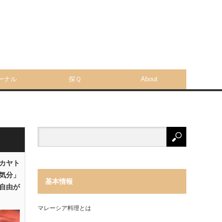
ーナル
探Ｑ
About
「カヤト
気分」
基本情報
自由が
マレーシア料理とは