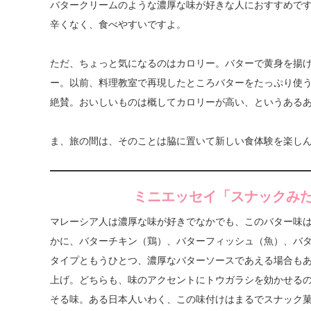
バタークリームのような濃厚な味が好きな人におすすめで
辛くなく、食べやすいですよ。
ただ、ちょっと気になるのはカロリー。バターで黄身を揚
ー。以前、料理教室で再現したところバターをたっぷり使
絶賛。おいしいものは概してカロリーが高い、というある
ま、旅の間は、そのことは脇に置いて新しい食体験を楽し
ミニエッセイ「スナックみ
マレーシア人は濃厚な味が好きでなかでも、このバター味
かに、バターチキン（鶏）、バターフィッシュ（魚）、バ
タイプともうひとつ、濃厚なバターソースであえる場合も
上げ。どちらも、味のアクセントにトウガラシを効かせる
そる味。ある日本人いわく、この味付けはまるでスナック