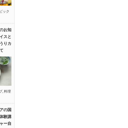
ピック
のお知
イスと
うりカ
て
プ
,
料理
アの国
体験講
ャー自