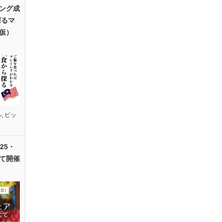
ング成
探るマ
仮）
ル
,
ピッ
25・
て開催