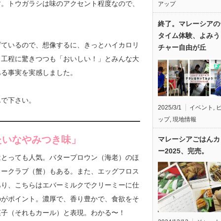
す。トウガラシは味のアクセント程度なので、
アップ
終了。マレーシアの
タイム体験、よみう
げているので、想像するに、きっとハイカロリ
チャー自由が丘
う工程に驚きつつも「おいしい！」とみんな大
ある事実を実感しました。
んで下さい。
2025/3/1
イベント
,
ップ
,
現地情報
たいなやみつき味」
マレーシアごはんカ
ー2025、完売。
はとっても人気。バタープロウン（海老）のほ
タークラブ（蟹）もある。また、エッグフロス
あり、こちらはエバーミルクでクリーミーに仕
のがポイント。濃厚で、香り豊かで、食欲をそ
菓子（それもカール）と表現。わかる〜！