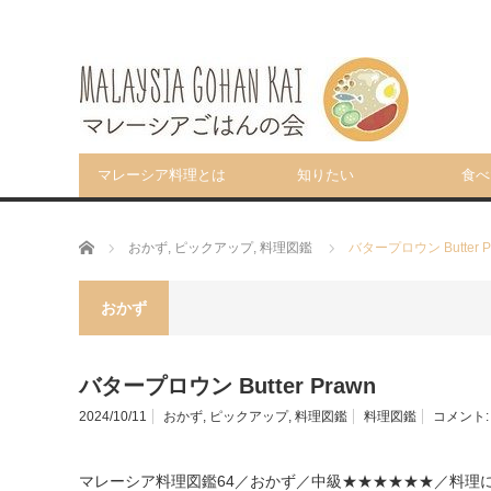
マレーシア料理とは
知りたい
食べ
ホーム
おかず
,
ピックアップ
,
料理図鑑
バタープロウン Butter P
おかず
バタープロウン Butter Prawn
2024/10/11
おかず
,
ピックアップ
,
料理図鑑
料理図鑑
コメント
マレーシア料理図鑑64／おかず／中級★★★★★★／
料理