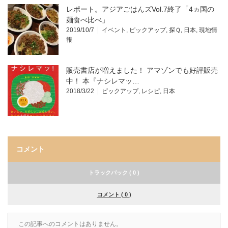
レポート。アジアごはんズVol.7終了「4ヵ国の
麺食べ比べ」
2019/10/7
イベント
,
ピックアップ
,
探Ｑ
,
日本
,
現地情
報
販売書店が増えました！ アマゾンでも好評販売
中！ 本『ナシレマッ…
2018/3/22
ピックアップ
,
レシピ
,
日本
コメント
トラックバック ( 0 )
コメント ( 0 )
この記事へのコメントはありません。