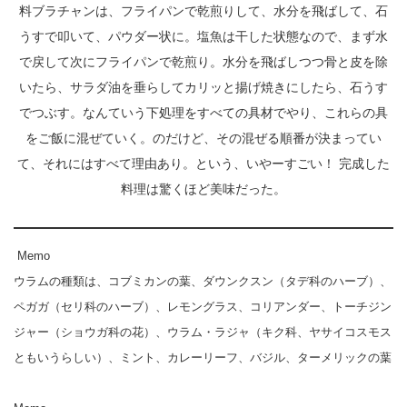
料ブラチャンは、フライパンで乾煎りして、水分を飛ばして、石
うすで叩いて、パウダー状に。塩魚は干した状態なので、まず水
で戻して次にフライパンで乾煎り。水分を飛ばしつつ骨と皮を除
いたら、サラダ油を垂らしてカリッと揚げ焼きにしたら、石うす
でつぶす。なんていう下処理をすべての具材でやり、これらの具
をご飯に混ぜていく。のだけど、その混ぜる順番が決まってい
て、それにはすべて理由あり。という、いやーすごい！ 完成した
料理は驚くほど美味だった。
Memo
ウラムの種類は、コブミカンの葉、ダウンクスン（タデ科のハーブ）、
ペガガ（セリ科のハーブ）、レモングラス、コリアンダー、トーチジン
ジャー（ショウガ科の花）、ウラム・ラジャ（キク科、ヤサイコスモス
ともいうらしい）、ミント、カレーリーフ、バジル、ターメリックの葉