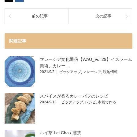
前の記事
次の記事
関連記事
マレーシア文化通信【WAU_Vol.29】イスラーム
美術、カレー…
2021/9/2
ピックアップ
,
マレーシア
,
現地情報
スパイスが香るカレーパフのレシピ
2024/9/13
ピックアップ
,
レシピ
,
本気で作る
ルイ茶 Lei Cha / 擂茶