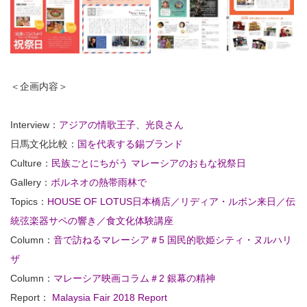
＜企画内容＞
Interview：
アジアの情歌王子、光良さん
日馬文化比較：
国を代表する錫ブランド
Culture：
民族ごとにちがう マレーシアのおもな祝祭日
Gallery：
ボルネオの熱帯雨林で
Topics：
HOUSE OF LOTUS日本橋店／リディア・ルボン来日／伝
統弦楽器サペの響き／食文化体験講座
Column：
音で訪ねるマレーシア＃5 国民的歌姫シティ・ヌルハリ
ザ
Column：
マレーシア映画コラム＃2 銀幕の精神
Report：
Malaysia Fair 2018 Report