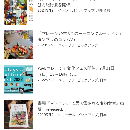
はん紀行展を開催
2024/2/19
イベント
,
ピックアップ
,
現地情報
「マレーシア生活でのモーニングルーティン」
タンマリのコラムVo…
2020/12/7
ジャーナル
,
ピックアップ
WAUマレーシア文化フェス開催。7月31日
（日）13～16時（J…
2022/7/30
ジャーナル
,
ピックアップ
,
日本
書籍『マレーシア 地元で愛される名物食堂』出
版 released…
2019/7/12
ジャーナル
,
ピックアップ
,
日本