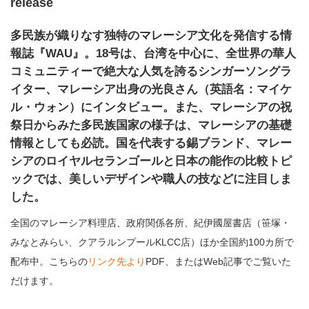
release
多民族が織りなす独特のマレーシア文化を発信する情
報誌『WAU』。18号は、台湾を中心に、全世界の華人
コミュニティーで絶大な人気を誇るシンガーソングラ
イター、マレーシア出身の光良さん（英語名：マイケ
ル・ウォン）にインタビュー。また、マレーシアの祝
祭日からみた多民族国家の様子は、マレーシアの基礎
情報としても必読。国を代表する錫ブランド、マレー
シアのロイヤルセランゴールと日本の能作の比較トピ
ックでは、美しいデザインや職人の技などに注目しま
した。
全国のマレーシア料理店、政府関係各所、紀伊國屋書店（笹塚・
みなとみらい、クアラルンプールKLCC店）ほか全国約100カ所で
配布中。こちらの
リンク先より
PDF、またはWeb記事でご覧いた
だけます。