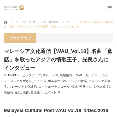
ホーム
ピックアップ
,
マレーシア
,
現地情報
マレーシア文化通信【WAU_Vol.18】名
曲「童話」を歌ったアジアの情歌王子、光良さんにインタビュー
ピックアップ
マレーシア文化通信【WAU_Vol.18】名曲「童
話」を歌ったアジアの情歌王子、光良さんに
インタビュー
2019/3/12
ピックアップ
,
マレーシア
,
現地情報
WAU
,
カルチャー
,
シテ
ィ・ヌルハリザさん
,
ニュース
,
ボルネオ
,
マレーシアの音楽
,
マレーシア人歌
手
,
マレーシア文化通信
,
ロイヤルセランゴール
,
伝統
,
光良さん
,
文化比較
,
現
地情報
,
童話
,
能作
,
食文化
コメント:
0
Malaysia Cultural Post WAU Vol.18 1/Dec/2018