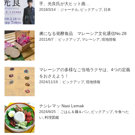
手、光良氏が大ヒット曲…
2018/3/14
ジャーナル
,
ピックアップ
,
日本
虜になる発酵食品 マレーシア文化通信No.28
2021/6/7
ピックアップ
,
マレーシア
,
現地情報
マレーシアの多様なご当地ラクサは、4つの定義
をおさえよう！
2024/11/19
ピックアップ
,
現地情報
ナシレマッ Nasi Lemak
2024/9/25
ごはん＆麺＆パン
,
ピックアップ
,
今食べた
い
,
料理図鑑