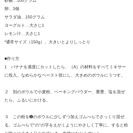
砂糖…100グラム
卵…3個
サラダ油…150グラム
ヨーグルト…大さじ1
レモン汁…大さじ1
*通常サイズ（150g）。大きいとよりしっとり
■作り方
1 バナナを適度にカットしたら、［A］の材料をすべてミキサー
に投入。なめらかなペースト状にし、大きめのボウルにうつす。
２ 別のボウルで小麦粉、ベーキングパウダー、重曹、塩を混ぜ
たら、ふるいにかける。
３ この粉を➊のボウルに少しずつ加えゴムべらでさっくり混ぜ
る。ゴムべらで“の”の字をえがくようにやさしく丁寧に。すると粉