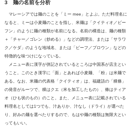
3 麺の名前を分析
マレーシアでは麺のことを「ミー mee」とよぶ。ただ料理名に
なると、ミーは小麦麺のことを指し、米麺は「クイティオ／ビー
フン」のように麺の種類が名前になる。名前の構造は、麺の種類
＋「チャー／ゴレン（炒める）」などの調理法、または「サラワ
ク／ケダ」のような地域名、または「ビーフ／プロウン」などの
特徴的な味つけになっている。
メニュー表に漢字が併記されているところは中国系が店主とい
うこと。このとき漢字に「面」とあれば小麦麺、「粉」は米麺で
ある。なお、米麺の代表格「クイティオ」は、福建語の「粿條」
の発音がルーツで、粿はクエ（米を加工したもの）、條はティア
オ（ひも状のもの）のこと。また、メニュー表に記載されている
料理名としては1つでも、汁ありか、汁なし（ドライ）が選べた
り、好みの麺を選べたりするので、もはや麺の種類は無限大とい
ってもいい。