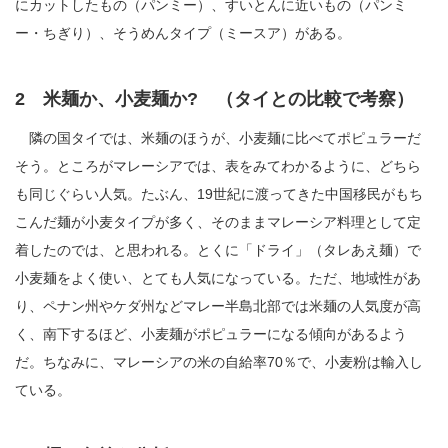
にカットしたもの（パンミー）、すいとんに近いもの（パンミ
ー・ちぎり）、そうめんタイプ（ミースア）がある。
2 米麺か、小麦麺か? （タイとの比較で考察）
隣の国タイでは、米麺のほうが、小麦麺に比べてポピュラーだ
そう。ところがマレーシアでは、表をみてわかるように、どちら
も同じぐらい人気。たぶん、19世紀に渡ってきた中国移民がもち
こんだ麺が小麦タイプが多く、そのままマレーシア料理として定
着したのでは、と思われる。とくに「ドライ」（タレあえ麺）で
小麦麺をよく使い、とても人気になっている。ただ、地域性があ
り、ペナン州やケダ州などマレー半島北部では米麺の人気度が高
く、南下するほど、小麦麺がポピュラーになる傾向があるよう
だ。ちなみに、マレーシアの米の自給率70％で、小麦粉は輸入し
ている。