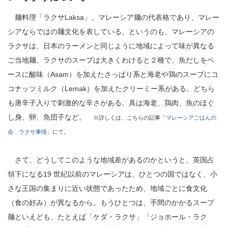
麺料理「ラクサLaksa」。マレーシア麺の代表格であり、マレー
シアならではの麺文化を表している。というのも、マレーシアの
ラクサは、日本のラーメンと同じように地域によって味が異なる
ご当地麺。ラクサのスープは大きくわけると２種で、魚だしをベ
ースに酸味（Asam）を加えたさっぱり系と海老や鶏のスープにコ
コナッツミルク（Lemak）を加えたクリーミー系がある。どちら
も唐辛子入りで刺激的な辛さがある。具は海老、鶏肉、魚のほぐ
し身、卵、魚団子など。
※詳しくは、こちらの記事「
マレーシアごはんの
会 ラクサ事情
」にて。
さて、どうしてこのような地域差があるのかというと、英国占
領下になる19 世紀以前のマレーシアは、ひとつの国ではなく、小
さな王国の集まりに近い状態であったため、地域ごとに食文化
（食の好み）が異なるから。もうひとつは、手間のかかるスープ
麺といえども、たとえば「ケダ・ラクサ」「ジョホール・ラク