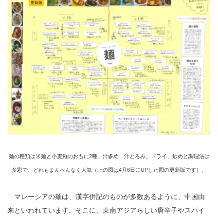
麺の種類は米麺と小麦麺のおもに2種。汁多め、汁とろみ、ドライ、炒めと調理法は
多彩で、どれもまんべんなく人気（上の図は4月6日にUPした図の更新版です）。
マレーシアの麺は、漢字併記のものが多数あるように、中国由
来といわれています。そこに、東南アジアらしい唐辛子やスパイ