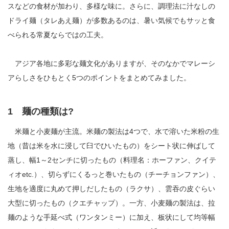
スなどの食材が加わり、多様な味に。さらに、調理法に汁なしの
ドライ麺（タレあえ麺）が多数あるのは、暑い気候でもサッと食
べられる常夏ならではの工夫。
アジア各地に多彩な麺文化がありますが、そのなかでマレーシ
アらしさをひもとく5つのポイントをまとめてみました。
1 麺の種類は?
米麺と小麦麺が主流。米麺の製法は4つで、水で溶いた米粉の生
地（昔は米を水に浸して臼でひいたもの）をシート状に伸ばして
蒸し、幅1～2センチに切ったもの（料理名：ホーファン、クイテ
ィオetc.）、切らずにくるっと巻いたもの（チーチョンファン）、
生地を適度に丸めて押しだしたもの（ラクサ）、雲吞の皮ぐらい
大型に切ったもの（クエチャップ）。一方、小麦麺の製法は、拉
麺のような手延べ式（ワンタンミー）に加え、板状にして均等幅