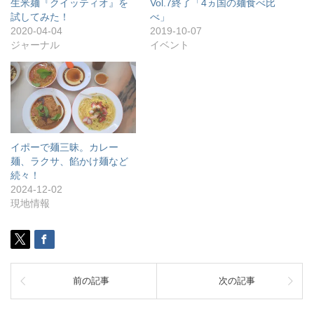
生米麺『クイッティオ』を
Vol.7終了「4ヵ国の麺食べ比
試してみた！
べ」
2020-04-04
2019-10-07
ジャーナル
イベント
イポーで麺三昧。カレー
麺、ラクサ、餡かけ麺など
続々！
2024-12-02
現地情報
前の記事
次の記事