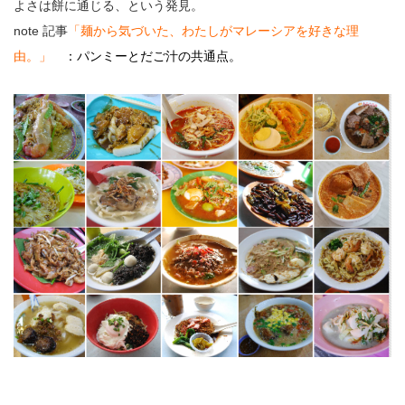
よさは餅に通じる、という発見。
note 記事
「
麺から気づいた、わたしがマレーシアを好きな理
由。
」
：パンミーとだご汁の共通点。