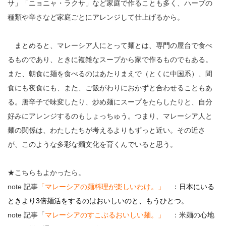
サ」「ニョニャ・ラクサ」など家庭で作ることも多く、ハーブの
種類や辛さなど家庭ごとにアレンジして仕上げるから。
まとめると、マレーシア人にとって麺とは、専門の屋台で食べ
るものであり、ときに複雑なスープから家で作るものでもある。
また、朝食に麺を食べるのはあたりまえで（とくに中国系）、間
食にも夜食にも、また、ご飯がわりにおかずと合わせることもあ
る。唐辛子で味変したり、炒め麺にスープをたらしたりと、自分
好みにアレンジするのもしょっちゅう。つまり、マレーシア人と
麺の関係は、わたしたちが考えるよりもずっと近い。その近さ
が、このような多彩な麺文化を育くんでいると思う。
★こちらもよかったら。
note 記事
「
マレーシアの麺料理が楽しいわけ。
」
：日本にいる
ときより3倍麺活をするのはおいしいのと、もうひとつ。
note 記事「
マレーシアのすこぶるおいしい麺。
」
：米麺の心地