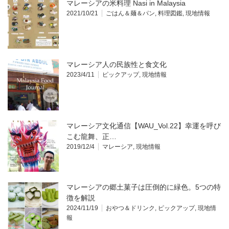
マレーシアの米料理 Nasi in Malaysia
2021/10/21
ごはん＆麺＆パン
,
料理図鑑
,
現地情報
マレーシア人の民族性と食文化
2023/4/11
ピックアップ
,
現地情報
マレーシア文化通信【WAU_Vol.22】幸運を呼び
こむ龍舞、正…
2019/12/4
マレーシア
,
現地情報
マレーシアの郷土菓子は圧倒的に緑色。5つの特
徴を解説
2024/11/19
おやつ＆ドリンク
,
ピックアップ
,
現地情
報