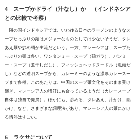
4 スープかドライ（汁なし）か （インドネシア
との比較で考察）
隣の国インドネシアでは、いわゆる日本のラーメンのようなス
ープたっぷりの麺はメジャーなものとしては少ないそうだ。タレ
あえ麺や炒め麺が主流だという。一方、マレーシアは、スープた
っぷりの麺は多い。ワンタンミー・スープ（鶏ガラ）、パンミ
ー・スープ（煮干しだし）、フィッシュヘッドヌードル（魚頭だ
し）などの透明スープから、カレーミーのような濃厚カレースー
プまで多種。このあたりは、中国のスープ麺文化をそのまま受け
継ぎ、マレーシア人の嗜好にも合っているようだ（カレースープ
自体は独自で発展）。ほかにも、炒める、タレあえ、汁かけ、餡
かけ、など、さまざまな調理法があり、マレーシア人の麺にかけ
る情熱はすごい。
5 ラクサについて