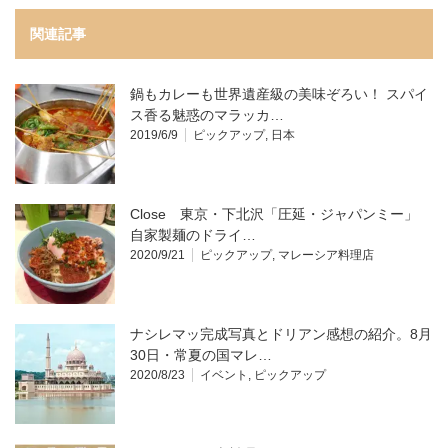
関連記事
鍋もカレーも世界遺産級の美味ぞろい！ スパイ
ス香る魅惑のマラッカ…
2019/6/9
ピックアップ
,
日本
Close 東京・下北沢「圧延・ジャパンミー」
自家製麺のドライ…
2020/9/21
ピックアップ
,
マレーシア料理店
ナシレマッ完成写真とドリアン感想の紹介。8月
30日・常夏の国マレ…
2020/8/23
イベント
,
ピックアップ