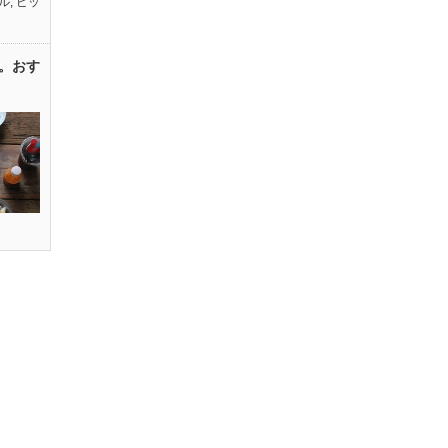
ル
,
ピッ
。おす