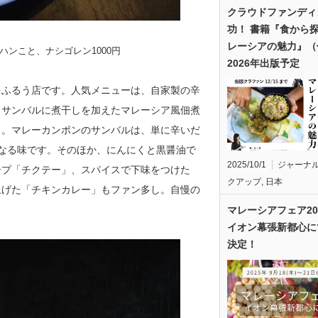
クラウドファンディ
功！ 書籍『食から
レーシアの魅力』（
ンこと、ナシゴレン1000円
2026年出版予定
をふるう店です。人気メニューは、自家製の辛
、サンバルに煮干しを加えたマレーシア風佃煮
」。マレーカンポンのサンバルは、単に辛いだ
なる味です。そのほか、にんにくと黒醤油で
2025/10/1
ジャーナ
ープ「チクテー」、スパイスで下味をつけた
クアップ
,
日本
上げた「チキンカレー」もファン多し。自慢の
マレーシアフェア20
イオン幕張新都心に
決定！