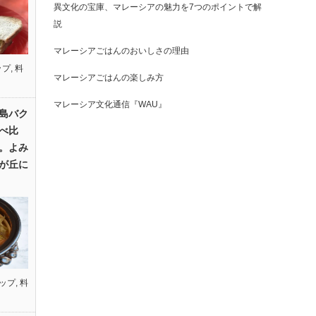
異文化の宝庫、マレーシアの魅力を7つのポイントで解
説
マレーシアごはんのおいしさの理由
ップ
,
料
マレーシアごはんの楽しみ方
マレーシア文化通信『WAU』
島バク
べ比
。よみ
が丘に
ップ
,
料