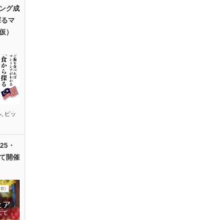
ング成
探るマ
仮）
ル
,
ピッ
25・
て開催