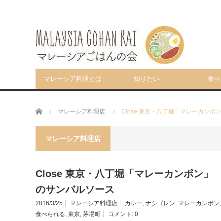
マレーシア料理とは
知りたい
食べ
ホーム
マレーシア料理店
Close 東京・八丁堀「マレーカン
マレーシア料理店
Close 東京・八丁堀「マレーカンポン
のサンバルソース
2016/3/25
マレーシア料理店
カレー
,
ナシゴレン
,
マレーカンポン
食べられる
,
東京
,
茅場町
コメント:
0