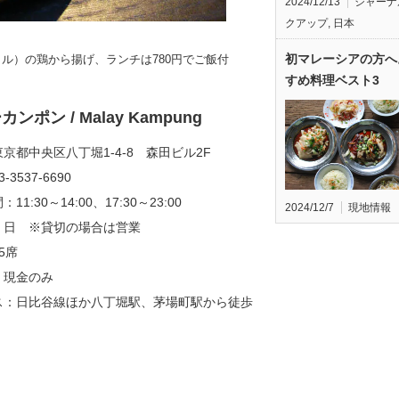
2024/12/13
ジャーナ
クアップ
,
日本
初マレーシアの方へ
ル）の鶏から揚げ、ランチは780円でご飯付
すめ料理ベスト3
ンポン / Malay Kampung
京都中央区八丁堀1-4-8 森田ビル2F
-3537-6690
11:30～14:00、17:30～23:00
2024/12/7
現地情報
：日 ※貸切の場合は営業
5席
：現金のみ
ス：日比谷線ほか八丁堀駅、茅場町駅から徒歩