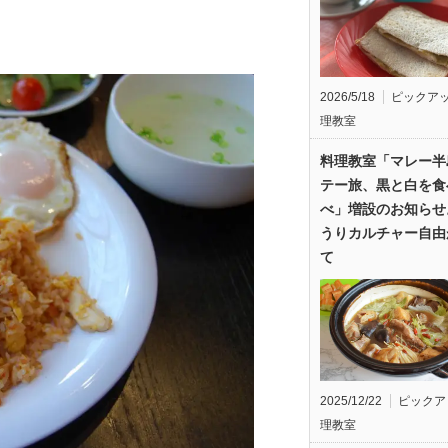
2026/5/18
ピックア
理教室
料理教室「マレー半
テー旅、黒と白を食
べ」増設のお知らせ
うりカルチャー自由
て
2025/12/22
ピックア
理教室