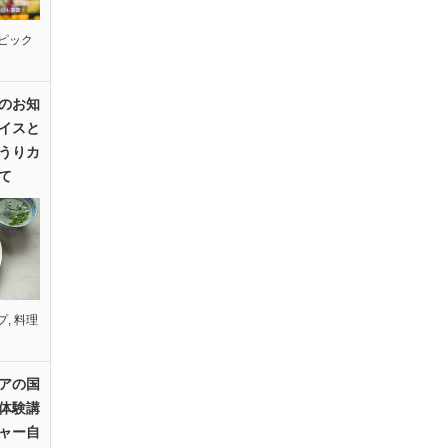
ピック
のお知
イスと
うりカ
て
プ
,
料理
アの国
体験講
ャー自