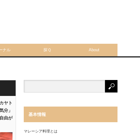
ーナル
探Ｑ
About
「カヤト
気分」
基本情報
自由が
マレーシア料理とは