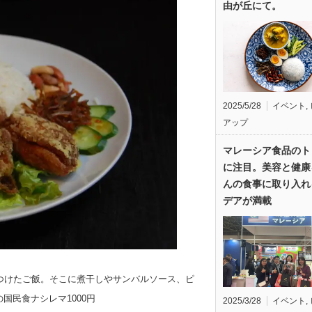
由が丘にて。
2025/5/28
イベント
,
アップ
マレーシア食品のト
に注目。美容と健康
んの食事に取り入れ
デアが満載
つけたご飯。そこに煮干しやサンバルソース、ピ
国民食ナシレマ1000円
2025/3/28
イベント
,