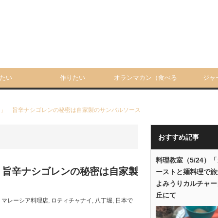
たい
作りたい
オランマカン（食べる
ジャ
人）
ポン」 旨辛ナシゴレンの秘密は自家製のサンバルソース
おすすめ記事
料理教室（5/24）
」 旨辛ナシゴレンの秘密は自家製
ーストと麺料理で旅
よみうりカルチャー
丘にて
,
マレーシア料理店
,
ロティチャナイ
,
八丁堀
,
日本で