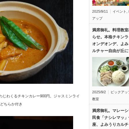
2025/9/11
イベント
,
アップ
満席御礼。料理教室
らせ。本格チキンラ
オンデオンデ、よみ
ルチャー自由が丘に
2025/9/2
ピックアッ
じわくるチキンカレー900円。ジャスミンライ
教室
どちらか付き
満席御礼。マレーシ
民食「ナシレマッ」
座、よみうりカルチ