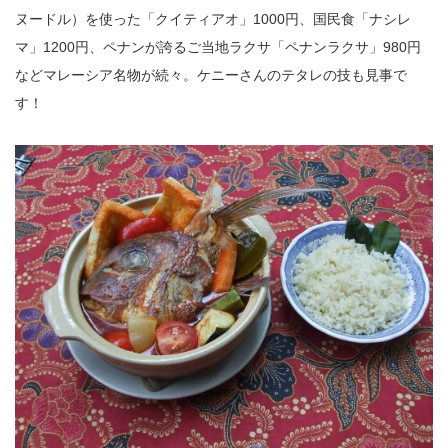
ヌードル）を使った「クイティアオ」1000円、国民食「ナシレ
マ」1200円、ペナンが誇るご当地ラクサ「ペナンラクサ」980円
などマレーシア名物が続々。ケニーさんのテタレの技も見事で
す！