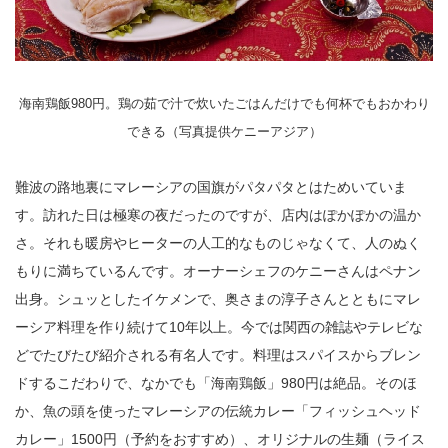
海南鶏飯980円。鶏の茹で汁で炊いたごはんだけでも何杯でもおかわり
できる（写真提供ケニーアジア）
難波の路地裏にマレーシアの国旗がパタパタとはためいていま
す。訪れた日は極寒の夜だったのですが、店内はぽかぽかの温か
さ。それも暖房やヒーターの人工的なものじゃなくて、人のぬく
もりに満ちているんです。オーナーシェフのケニーさんはペナン
出身。シュッとしたイケメンで、奥さまの淳子さんとともにマレ
ーシア料理を作り続けて10年以上。今では関西の雑誌やテレビな
どでたびたび紹介される有名人です。料理はスパイスからブレン
ドするこだわりで、なかでも「海南鶏飯」980円は絶品。そのほ
か、魚の頭を使ったマレーシアの伝統カレー「フィッシュヘッド
カレー」1500円（予約をおすすめ）、オリジナルの生麺（ライス