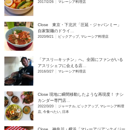
2017/2/26
マレーシア料理店
Close 東京・下北沢「圧延・ジャパンミー」
自家製麺のドライ…
2020/9/21
ピックアップ
,
マレーシア料理店
「アスリ―キッチン」へ。全国にファンがいる
アスリシェフに会える店…
2016/3/27
マレーシア料理店
Close 現地に瞬間移動したような再現度！ ナシ
カンダー専門店…
2022/3/20
ジャーナル
,
ピックアップ
,
マレーシア料理
店
,
今食べたい
,
日本
Close 神奈川・横浜「マレーアジアンクイジー