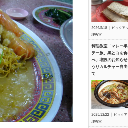
2026/5/18
ピックア
理教室
料理教室「マレー半
テー旅、黒と白を食
べ」増設のお知らせ
うりカルチャー自由
て
2025/12/22
ピックア
理教室