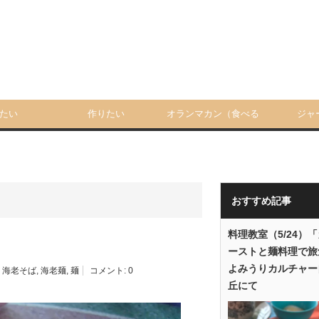
たい
作りたい
オランマカン（食べる
ジャ
人）
おすすめ記事
料理教室（5/24）
ーストと麺料理で旅
よみうりカルチャー
,
海老そば
,
海老麺
,
麺
コメント:
0
丘にて