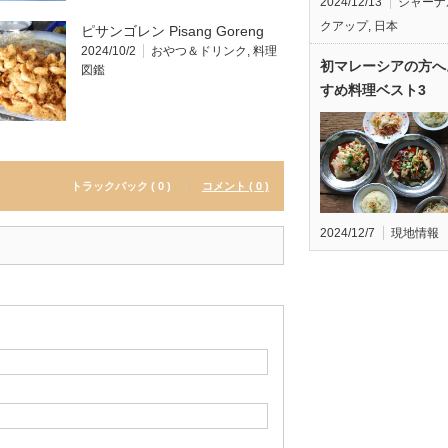
2024/12/13
ジャーナ
クアップ
,
日本
ピサンゴレン Pisang Goreng
2024/10/2
おやつ＆ドリンク
,
料理
初マレーシアの方へ
図鑑
すめ料理ベスト3
トラックバック ( 0 )
コメント ( 0 )
2024/12/7
現地情報