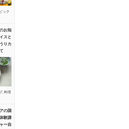
ピック
のお知
イスと
うりカ
て
プ
,
料理
アの国
体験講
ャー自