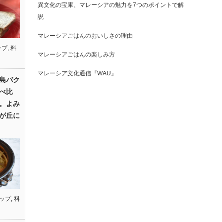
異文化の宝庫、マレーシアの魅力を7つのポイントで解
説
マレーシアごはんのおいしさの理由
ップ
,
料
マレーシアごはんの楽しみ方
マレーシア文化通信『WAU』
島バク
べ比
。よみ
が丘に
ップ
,
料