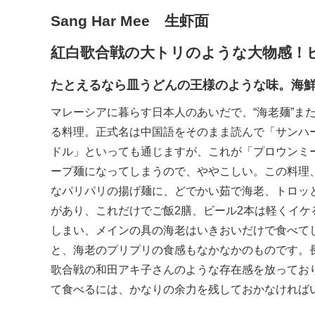
Sang Har Mee 生虾面
紅白歌合戦の大トリのような大物感！
たとえるなら皿うどんの王様のような味。海
マレーシアに暮らす日本人のあいだで、“海老麺”また
る料理。正式名は中国語をそのまま読んで「サンハ
ドル」といっても通じますが、これが「プロウンミ
ープ麺になってしまうので、ややこしい。この料理
なパリパリの揚げ麺に、どでかい茹で海老、トロッ
があり、これだけでご飯2膳、ビール2本は軽くイケ
しまい、メインの具の海老はいきおいだけで食べて
と、海老のプリプリの食感もなかなかのものです。長
歌合戦の和田アキ子さんのような存在感を放ってお
て食べるには、かなりの余力を残しておかなければ