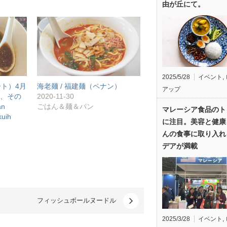
由が丘にて。
2025/5/28
イベント
,
ト）4月
海老麺 / 福建麺（ペナン）
アップ
し、その
2020-11-30
an
ごはん＆麺＆パン
マレーシア食品のト
kuih
に注目。美容と健康
んの食事に取り入れ
デアが満載
フィッシュボールヌードル
2025/3/28
イベント
,