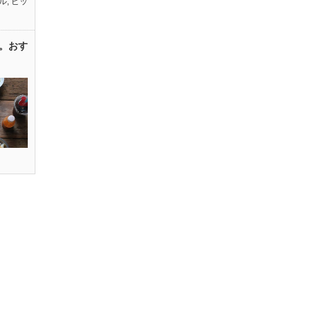
ル
,
ピッ
。おす