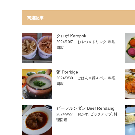
関連記事
クロポ Keropok
2024/10/7
おやつ＆ドリンク
,
料理
図鑑
粥 Porridge
2024/9/30
ごはん＆麺＆パン
,
料理
図鑑
ビーフルンダン Beef Rendang
2024/9/27
おかず
,
ピックアップ
,
料
理図鑑