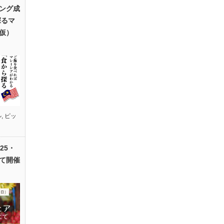
ング成
探るマ
仮）
ル
,
ピッ
25・
て開催