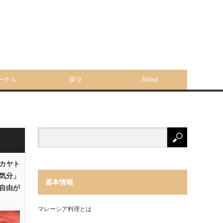
ーナル
探Ｑ
About
「カヤト
気分」
基本情報
自由が
マレーシア料理とは