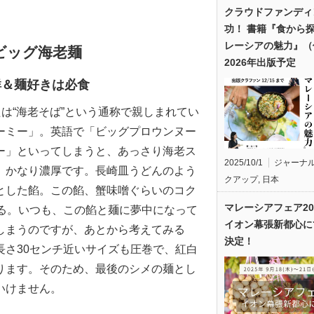
クラウドファンディ
功！ 書籍『食から
レーシアの魅力』（
ビッグ海老麺
2026年出版予定
鮮＆麺好きは必食
は“海老そば”という通称で親しまれてい
ーミー」。英語で「ビッグプロウンヌー
ー」といってしまうと、あっさり海老ス
2025/10/1
ジャーナ
、かなり濃厚です。長崎皿うどんのよう
クアップ
,
日本
とした餡。この餡、蟹味噌ぐらいのコク
マレーシアフェア20
る。いつも、この餡と麺に夢中になって
イオン幕張新都心に
しまうのですが、あとから考えてみる
決定！
さ30センチ近いサイズも圧巻で、紅白
ります。そのため、最後のシメの麺とし
いけません
。