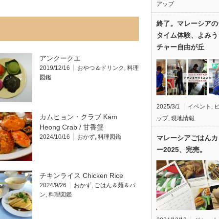
アップ
終了。マレーシアの
タイム体験、よみう
チャー自由が丘
アンクークエ
2019/12/16
おやつ＆ドリンク
,
料理
図鑑
2025/3/1
イベント
,
カムヒョン・クラブ Kam
ップ
,
現地情報
Heong Crab / 甘香蟹
2024/10/16
おかず
,
料理図鑑
マレーシアごはんカ
ー2025、完売。
チキンライス Chicken Rice
2024/9/26
おかず
,
ごはん＆麺＆パ
ン
,
料理図鑑