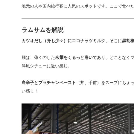
地元の人や国内旅行客に人気のスポットです。ここで食べたの
ラムサム
を解説
カツオだし（身も少々）にココナッツミルク
、そこに
黒胡
麺は、薄くのした
米麺をくるっと巻いて
あり、どことなく
洋風シチューに近い感じ。
唐辛子とブラチャンペースト
（丼、手前）をスープにちょ
い感じ！