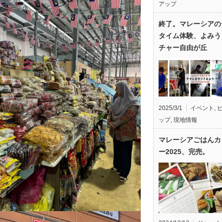
アップ
終了。マレーシアの
タイム体験、よみう
チャー自由が丘
2025/3/1
イベント
,
ップ
,
現地情報
マレーシアごはんカ
ー2025、完売。