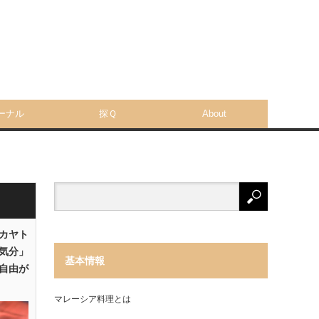
ーナル
探Ｑ
About
「カヤト
気分」
基本情報
自由が
マレーシア料理とは