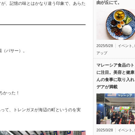
由が丘にて。
すが、記憶の味とはかなり違う印象で、あらた
2025/5/28
イベント
,
場（パサー）。
アップ
マレーシア食品のト
に注目。美容と健康
んの食事に取り入れ
デアが満載
ろかった！
あって、トレンガヌが海辺の町というのを実
2025/3/28
イベント
,