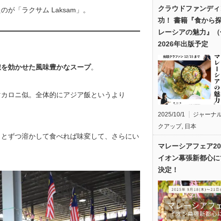
クラウドファンディ
が「ラクサム Laksam」。
功！ 書籍『食から
レーシアの魅力』（
2026年出版予定
椒を効かせた風味豊かなスープ
。
マカロニ似。全体的にアジア飯というより
2025/10/1
ジャーナ
クアップ
,
日本
っとずつ溶かして食べれば味変して、さらにい
マレーシアフェア20
イオン幕張新都心に
決定！