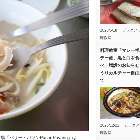
2026/5/18
ピックア
理教室
料理教室「マレー半
テー旅、黒と白を食
べ」増設のお知らせ
うりカルチャー自由
て
2025/12/22
ピックア
理教室
サー・パヤンPasar Payang」は