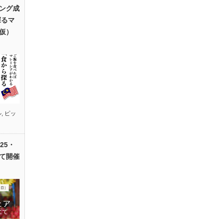
ング成
探るマ
仮）
ル
,
ピッ
25・
て開催