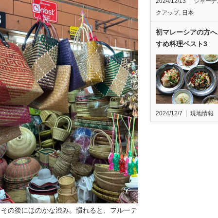
2024/12/13
ジャーナ
クアップ
,
日本
初マレーシアの方へ
すめ料理ベスト3
2024/12/7
現地情報
、その後にほのかな渋み。慣れると、フルーテ