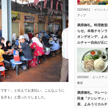
2025/9/11
イベント
,
アップ
満席御礼。料理教室
らせ。本格チキンラ
オンデオンデ、よみ
ルチャー自由が丘に
2025/9/2
ピックアッ
教室
たです！」と伝えてお支払い。こんなふうに
満席御礼。マレーシ
する方も）と思ったりしました。
民食「ナシレマッ」
座、よみうりカルチ