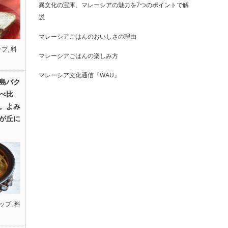
異文化の宝庫、マレーシアの魅力を7つのポイントで解
説
マレーシアごはんのおいしさの理由
ップ
,
料
マレーシアごはんの楽しみ方
マレーシア文化通信『WAU』
島バク
べ比
。よみ
が丘に
ップ
,
料