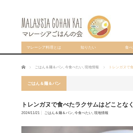
マレーシア料理とは
知りたい
食べ
ホーム
ごはん＆麺＆パン
,
今食べたい
,
現地情報
トレンガヌで
ごはん＆麺＆パン
トレンガヌで食べたラクサムはどことな
2024/11/21
ごはん＆麺＆パン
,
今食べたい
,
現地情報