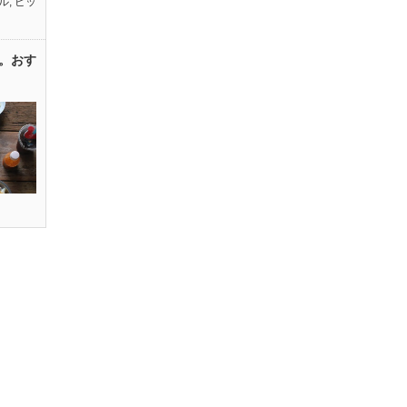
ル
,
ピッ
。おす