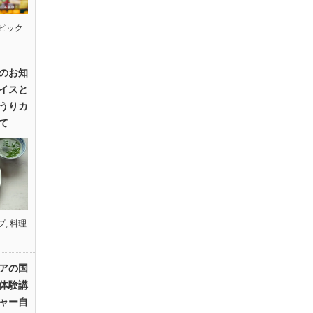
ピック
のお知
イスと
うりカ
て
プ
,
料理
アの国
体験講
ャー自