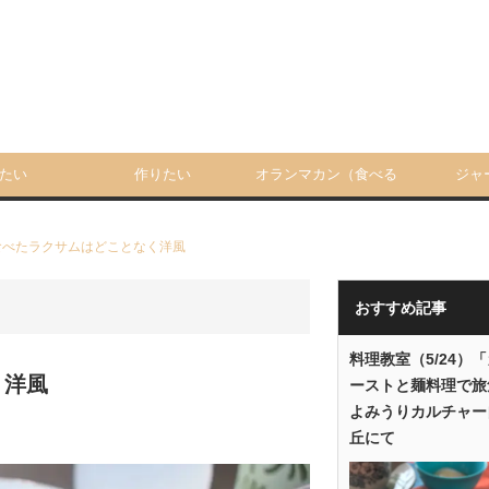
たい
作りたい
オランマカン（食べる
ジャ
人）
食べたラクサムはどことなく洋風
おすすめ記事
料理教室（5/24）
く洋風
ーストと麺料理で旅
よみうりカルチャー
丘にて