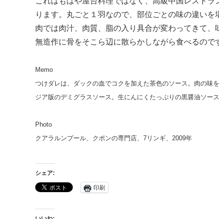
これはもはや屋台料理ではなく、高級中国レストラ
ります。丸ごと１羽なので、部位ごとの味の違いを
肉では肉汁、肉質、脂の入り具合が変わってきて、
無造作に骨をそこら辺に散らかしながら食べるので
Memo
つけダレは、ダックの血でコクを加えた茶色のソース。肉の味
ジア版のデミグラスソース。生にんにくたっぷりの黒醤油ソー
Photo
クアラルンプール、クポンの専門店、7リンギ、2009年
シェア:
印刷
いいね: