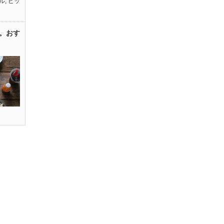
ル
,
ピッ
。おす