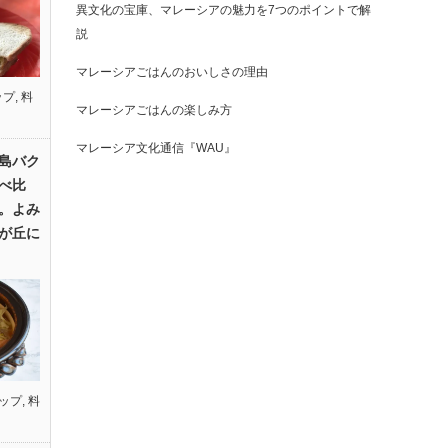
異文化の宝庫、マレーシアの魅力を7つのポイントで解
説
マレーシアごはんのおいしさの理由
ップ
,
料
マレーシアごはんの楽しみ方
マレーシア文化通信『WAU』
島バク
べ比
。よみ
が丘に
ップ
,
料