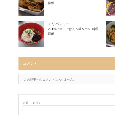
図鑑
チリパンミー
2016/7/26
ごはん＆麺＆パン
,
料理
図鑑
コメント
この記事へのコメントはありません。
名前
( 必須 )