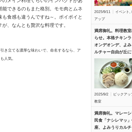
ンのメイン料理ぐらいのインパクトがあ
堪能できるのもまた格別。モモ肉とムネ
2025/9/11
イベント
,
味も食感も違うんですね～。ポイポイと
アップ
すが、なんとも贅沢な料理です。
満席御礼。料理教室
らせ。本格チキンラ
オンデオンデ、よみ
を引き立てる濃厚な味わいで、命名するなら、ア
ルチャー自由が丘に
スも人気。
2025/9/2
ピックアッ
教室
満席御礼。マレーシ
民食「ナシレマッ」
座、よみうりカルチ