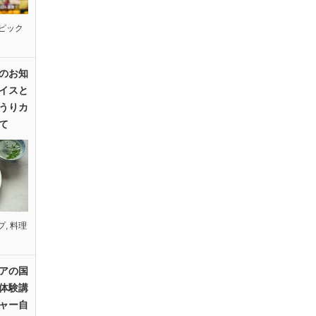
ピック
のお知
イスと
うりカ
て
プ
,
料理
アの国
体験講
ャー自