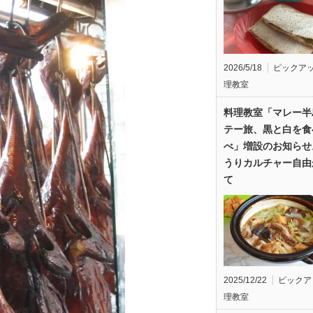
2026/5/18
ピックア
理教室
料理教室「マレー半
テー旅、黒と白を食
べ」増設のお知らせ
うりカルチャー自由
て
2025/12/22
ピックア
理教室