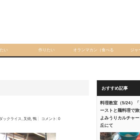
たい
作りたい
オランマカン（食べる
ジャ
人）
おすすめ記事
料理教室（5/24）
ーストと麺料理で旅
よみうりカルチャー
ダックライス
,
叉焼
,
鴨
コメント:
0
丘にて