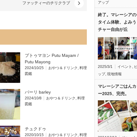
アップ
ファッティーのチリクラブ
終了。マレーシアの
タイム体験、よみう
チャー自由が丘
プトゥマヨン Putu Mayam /
Putu Mayong
2025/3/1
イベント
,
2024/10/25
おやつ＆ドリンク
,
料理
図鑑
ップ
,
現地情報
マレーシアごはんカ
バーリ barley
ー2025、完売。
2024/10/8
おやつ＆ドリンク
,
料理
図鑑
チュクドゥ
2020/10/15
おやつ＆ドリンク
,
料理