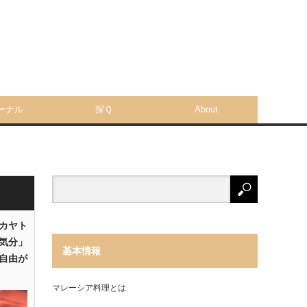
ーナル
探Ｑ
About
「カヤト
気分」
基本情報
自由が
マレーシア料理とは