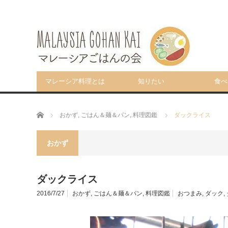
マレーシア料理とは
知りたい
食べ
ホーム
おかず
,
ごはん＆麺＆パン
,
料理図鑑
ダックライス
おかず
ダックライス
2016/7/27
おかず
,
ごはん＆麺＆パン
,
料理図鑑
おつまみ
,
ダック
,