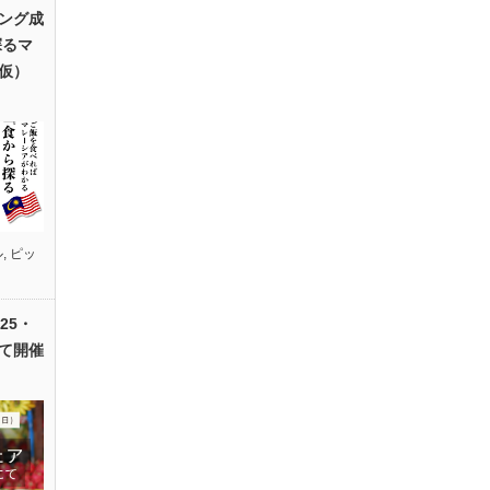
ング成
探るマ
仮）
ル
,
ピッ
25・
て開催