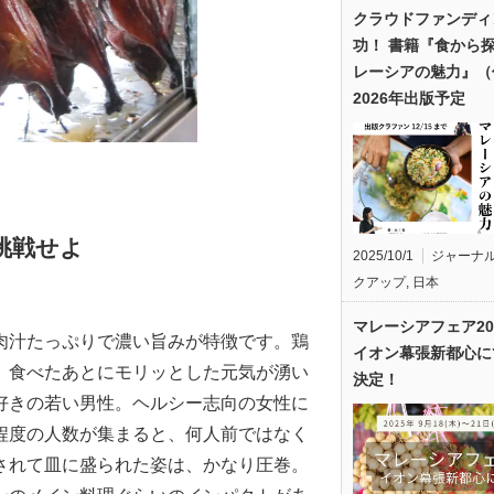
クラウドファンディ
功！ 書籍『食から
レーシアの魅力』（
2026年出版予定
挑戦せよ
2025/10/1
ジャーナ
クアップ
,
日本
」
マレーシアフェア20
肉汁たっぷりで濃い旨みが特徴です。鶏
イオン幕張新都心に
、食べたあとにモリッとした元気が湧い
決定！
好きの若い男性。ヘルシー志向の女性に
程度の人数が集まると、何人前ではなく
されて皿に盛られた姿は、かなり圧巻。