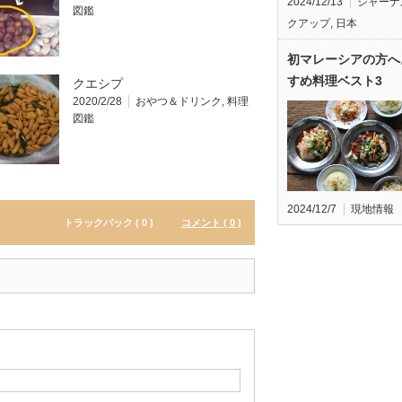
2024/12/13
ジャーナ
図鑑
クアップ
,
日本
初マレーシアの方へ
すめ料理ベスト3
クエシプ
2020/2/28
おやつ＆ドリンク
,
料理
図鑑
2024/12/7
現地情報
トラックバック ( 0 )
コメント ( 0 )