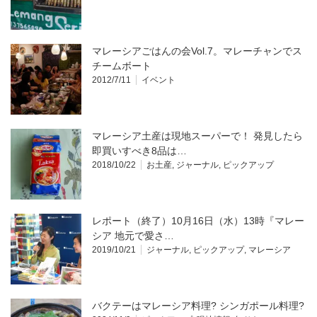
マレーシアごはんの会Vol.7。マレーチャンでス
チームボート
2012/7/11
イベント
マレーシア土産は現地スーパーで！ 発見したら
即買いすべき8品は…
2018/10/22
お土産
,
ジャーナル
,
ピックアップ
レポート（終了）10月16日（水）13時『マレー
シア 地元で愛さ…
2019/10/21
ジャーナル
,
ピックアップ
,
マレーシア
バクテーはマレーシア料理? シンガポール料理?