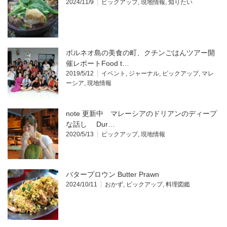
2024/11/9
ピックアップ
,
現地情報
,
知りたい
ボルネオ島の美食の町、クチンごはんツアー開
催レポートFood t…
2019/5/12
イベント
,
ジャーナル
,
ピックアップ
,
マレ
ーシア
,
現地情報
note 更新中 マレーシアのドリアンのディープ
な話し Dur…
2020/5/13
ピックアップ
,
現地情報
バタープロウン Butter Prawn
2024/10/11
おかず
,
ピックアップ
,
料理図鑑