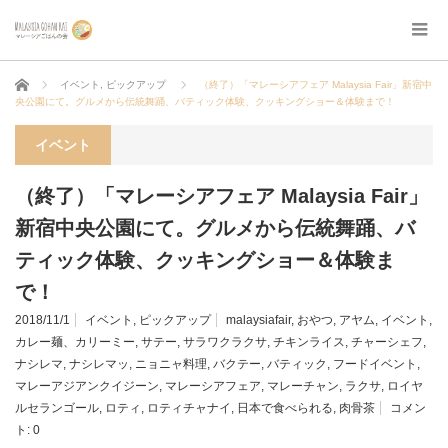
ホーム
イベント
,
ピックアップ
（終了）「マレーシアフェア Malaysia Fair」新宿中
央公園にて。グルメから伝統舞踊、バティック体験、クッキングショー＆体験まで！
イベント
（終了）「マレーシアフェア Malaysia Fair」
新宿中央公園にて。グルメから伝統舞踊、バ
ティック体験、クッキングショー＆体験ま
で！
2018/11/1
イベント
,
ピックアップ
malaysiafair
,
おやつ
,
アヤム
,
イベント
,
カレー麺、カリーミー
,
サテー
,
サラワクラクサ
,
チキンライス
,
チャーシェフ
,
ナシレマ
,
ナシレマッ
,
ニョニャ料理
,
バクテー
,
バティック
,
フードイベント
,
マレーアジアンクイジーン
,
マレーシアフェア
,
マレーチャン
,
ラクサ
,
ロイヤ
ルセランゴール
,
ロティ
,
ロティチャナイ
,
日本で食べられる
,
肉骨茶
コメン
ト:
0