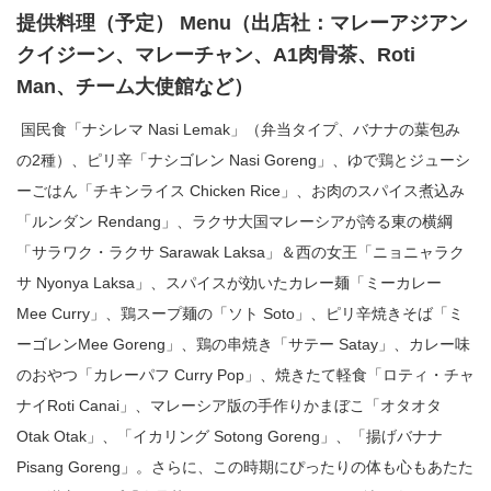
提供料理（予定） Menu（出店社：マレーアジアン
クイジーン、マレーチャン、A1肉骨茶、Roti
Man、チーム大使館など）
国民食「ナシレマ Nasi Lemak」（弁当タイプ、バナナの葉包み
の2種）、ピリ辛「ナシゴレン Nasi Goreng」、ゆで鶏とジューシ
ーごはん「チキンライス Chicken Rice」、お肉のスパイス煮込み
「ルンダン Rendang」、ラクサ大国マレーシアが誇る東の横綱
「サラワク・ラクサ Sarawak Laksa」＆西の女王「ニョニャラク
サ Nyonya Laksa」、スパイスが効いたカレー麺「ミーカレー
Mee Curry」、鶏スープ麺の「ソト Soto」、ピリ辛焼きそば「ミ
ーゴレンMee Goreng」、鶏の串焼き「サテー Satay」、カレー味
のおやつ「カレーパフ Curry Pop」、焼きたて軽食「ロティ・チャ
ナイRoti Canai」、マレーシア版の手作りかまぼこ「オタオタ
Otak Otak」、「イカリング Sotong Goreng」、「揚げバナナ
Pisang Goreng」。さらに、この時期にぴったりの体も心もあたた