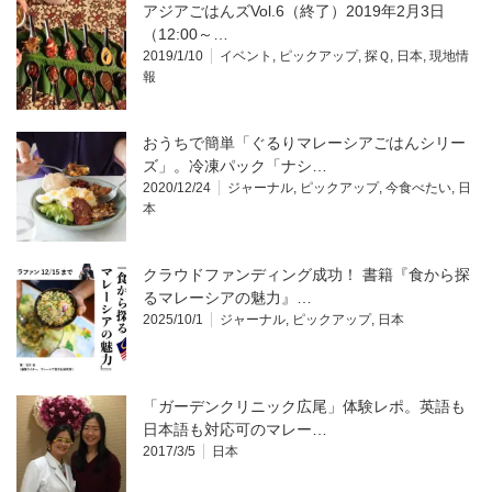
アジアごはんズVol.6（終了）2019年2月3日
（12:00～…
2019/1/10
イベント
,
ピックアップ
,
探Ｑ
,
日本
,
現地情
報
おうちで簡単「ぐるりマレーシアごはんシリー
ズ」。冷凍パック「ナシ…
2020/12/24
ジャーナル
,
ピックアップ
,
今食べたい
,
日
本
クラウドファンディング成功！ 書籍『食から探
るマレーシアの魅力』…
2025/10/1
ジャーナル
,
ピックアップ
,
日本
「ガーデンクリニック広尾」体験レポ。英語も
日本語も対応可のマレー…
2017/3/5
日本