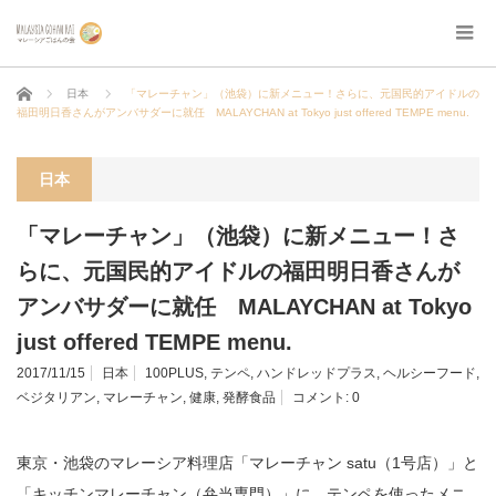
ホーム
日本
「マレーチャン」（池袋）に新メニュー！さらに、元国民的アイドルの
福田明日香さんがアンバサダーに就任 MALAYCHAN at Tokyo just offered TEMPE menu.
日本
「マレーチャン」（池袋）に新メニュー！さ
らに、元国民的アイドルの福田明日香さんが
アンバサダーに就任 MALAYCHAN at Tokyo
just offered TEMPE menu.
2017/11/15
日本
100PLUS
,
テンペ
,
ハンドレッドプラス
,
ヘルシーフード
,
ベジタリアン
,
マレーチャン
,
健康
,
発酵食品
コメント:
0
東京・池袋のマレーシア料理店「マレーチャン satu（1号店）」と
「キッチンマレーチャン（弁当専門）」に、テンペを使ったメニ