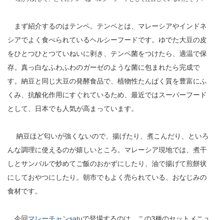
まず紹介するのはテンペ。テンペとは、マレーシアやインドネ
シアでよく食べられているヘルシーフードです。ゆでた大豆の皮
をひとつひとつていねいに剥き、テンペ菌をつけたら、適温で保
存。真っ白なふわふわのガーゼのような菌に包まれたら完成で
す。納豆と同じ大豆の発酵食品で、植物性たんぱく質を豊富にふ
くみ、抗酸化作用にすぐれているため、最近ではスーパーフード
として、日本でも人気が高まっています。
納豆ほど匂いが強くないので、揚げたり、煮こんだり、といろ
んな調理に使えるのが嬉しいところ。マレーシア現地では、煮干
しとサンバルで炒めてご飯のおかずにしたり、油で揚げて煎餅状
にしておやつにしたり。朝市でもよく売られている、おなじみの
食材です。
今回
マレーチャンsatu
で登場するのは、この3種のセットメニュ