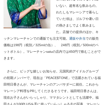
いない、超有名な飲みもの。
わたしもマレーシアで暮らし
ていた頃は、ゴルフや暑い日
の熱さましでよく飲みまし
た。店舗での提供のほか、キ
ッチンマレーチャンでの通販でも注文可能。
通販や弁当
での販売
価格は198円（税別／325mlの缶）、 248円（税別／500mlのペ
ットボトル）。マレーチャンsatuの店内では450円で飲むことがで
きます。
さらに、ビッグな嬉しいお知らせ。元国民的アイドルグループ
の初期メンバーで、現在は「PEACE$TONE」で活躍されている福
田明日香さんが、マレーチャンのアンバサダーに就任。これから
マレーシア料理をPRしてくださるそうです。福田明日香さんは、
現在お子さんがいらっしゃり、ママタレントとしても活躍中。福
田さんが100PLUSを手に持っていらっしゃる左の写真、マレーシ