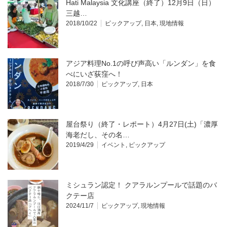
Hati Malaysia 文化講座（終了）12月9日（日）
三越…
2018/10/22
ピックアップ
,
日本
,
現地情報
アジア料理No.1の呼び声高い「ルンダン」を食
べにいざ荻窪へ！
2018/7/30
ピックアップ
,
日本
屋台祭り（終了・レポート）4月27日(土)「濃厚
海老だし、その名…
2019/4/29
イベント
,
ピックアップ
ミシュラン認定！ クアラルンプールで話題のバ
クテー店
2024/11/7
ピックアップ
,
現地情報