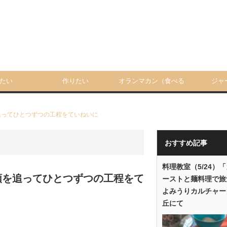
たい
作りたい
オランマカン（食べる
ジャ
人）
追ってひとつずつの工程をていねいに
おすすめ記事
料理教室（5/24）
順を追ってひとつずつの工程をて
ーストと麺料理で旅
よみうりカルチャー
丘にて