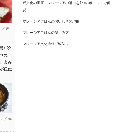
異文化の宝庫、マレーシアの魅力を7つのポイントで解
説
マレーシアごはんのおいしさの理由
ップ
,
料
マレーシアごはんの楽しみ方
マレーシア文化通信『WAU』
島バク
べ比
。よみ
が丘に
ップ
,
料