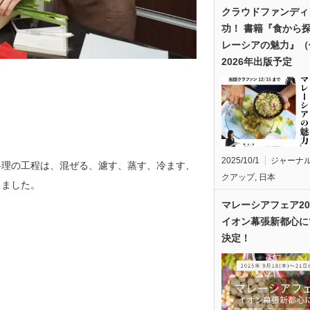
クラウドファンディ
功！ 書籍『食から
レーシアの魅力』（
2026年出版予定
2025/10/1
ジャーナ
料理の工程は、混ぜる、濾す、蒸す、冷ます、
クアップ
,
日本
りました。
マレーシアフェア20
イオン幕張新都心に
決定！