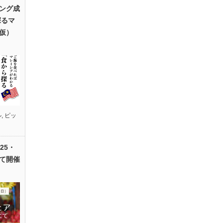
ング成
探るマ
仮）
ル
,
ピッ
25・
て開催