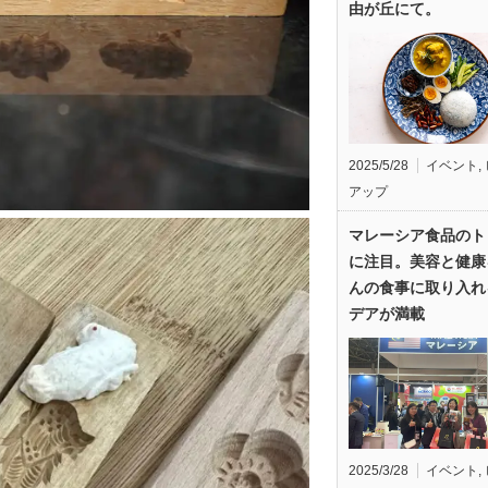
由が丘にて。
2025/5/28
イベント
,
アップ
マレーシア食品のト
に注目。美容と健康
んの食事に取り入れ
デアが満載
2025/3/28
イベント
,