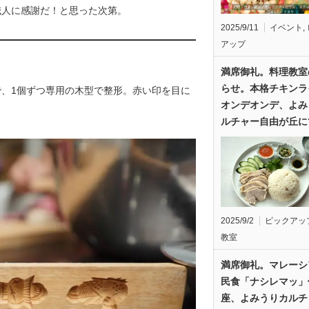
職人に感謝だ！と思った次第。
2025/9/11
イベント
,
アップ
満席御礼。料理教室
らせ。本格チキンラ
で、1個ずつ専用の木型で整形。赤い印を目に
オンデオンデ、よみ
ルチャー自由が丘に
2025/9/2
ピックアッ
教室
満席御礼。マレーシ
民食「ナシレマッ」
座、よみうりカルチ