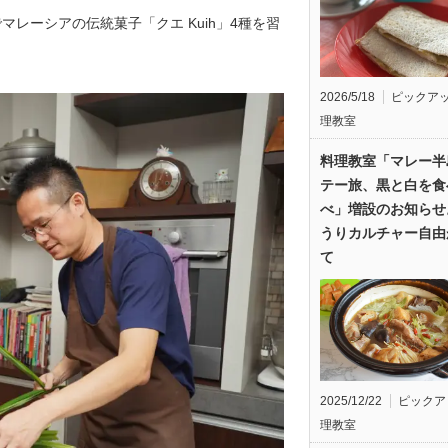
レーシアの伝統菓子「クエ Kuih」4種を習
2026/5/18
ピックア
理教室
料理教室「マレー半
テー旅、黒と白を食
べ」増設のお知らせ
うりカルチャー自由
て
2025/12/22
ピックア
理教室