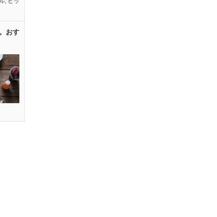
ル
,
ピッ
。おす