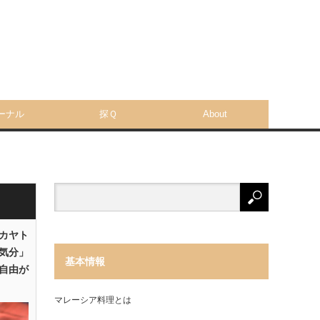
ーナル
探Ｑ
About
「カヤト
気分」
基本情報
自由が
マレーシア料理とは