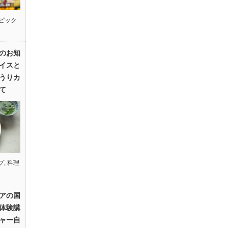
ピック
のお知
イスと
うりカ
て
プ
,
料理
アの国
体験講
ャー自