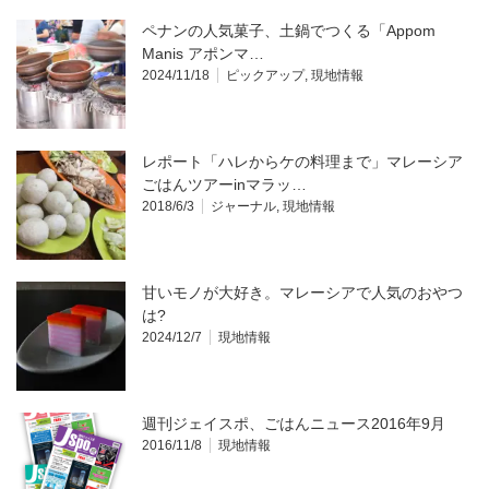
ペナンの人気菓子、土鍋でつくる「Appom
Manis アポンマ…
2024/11/18
ピックアップ
,
現地情報
レポート「ハレからケの料理まで」マレーシア
ごはんツアーinマラッ…
2018/6/3
ジャーナル
,
現地情報
甘いモノが大好き。マレーシアで人気のおやつ
は?
2024/12/7
現地情報
週刊ジェイスポ、ごはんニュース2016年9月
2016/11/8
現地情報