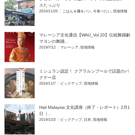
スたっぷり
2024/11/20
ごはん＆麺＆パン
,
今食べたい
,
現地情報
マレーシア文化通信【WAU_Vol.20】伝統舞踊劇
マヨンの舞踊…
2019/7/12
マレーシア
,
現地情報
ミシュラン認定！ クアラルンプールで話題のバ
クテー店
2024/11/7
ピックアップ
,
現地情報
Hati Malaysia 文化講座（終了・レポート）2月1
日（…
2019/1/10
ピックアップ
,
日本
,
現地情報