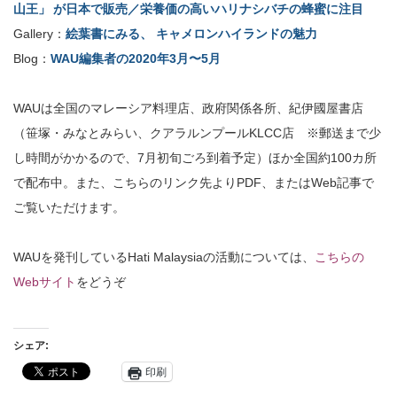
山王」 が日本で販売／栄養価の高いハリナシバチの蜂蜜に注目
Gallery：
絵葉書にみる、 キャメロンハイランドの魅力
Blog：
WAU編集者の2020年3月〜5月
WAUは全国のマレーシア料理店、政府関係各所、紀伊國屋書店
（笹塚・みなとみらい、クアラルンプールKLCC店 ※郵送まで少
し時間がかかるので、7月初旬ごろ到着予定）ほか全国約100カ所
で配布中。また、こちらのリンク先よりPDF、またはWeb記事で
ご覧いただけます。
WAUを発刊しているHati Malaysiaの活動については、
こちらの
Webサイト
をどうぞ
シェア:
印刷