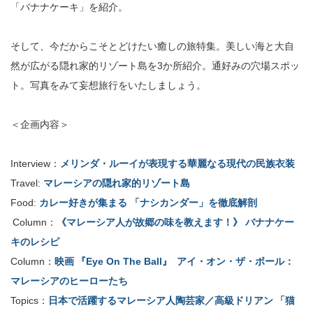
「バナナケーキ」を紹介。
そして、今だからこそとどけたい癒しの旅特集。美しい海と大自
然が広がる隠れ家的リゾート島を3か所紹介。通好みの穴場スポッ
ト。写真をみて妄想旅行をいたしましょう。
＜企画内容＞
Interview：
メリンダ・ルーイが表現する華麗なる現代の民族衣装
Travel:
マレーシアの隠れ家的リゾート島
Food:
カレー好きが集まる 「ナシカンダー」を徹底解剖
Column：
《マレーシア人が故郷の味を教えます！》 バナナケー
キのレシピ
Column：
映画 『Eye On The Ball』 アイ・オン・ザ・ボール：
マレーシアのヒーローたち
Topics：
日本で活躍するマレーシア人陶芸家／高級ドリアン 「猫