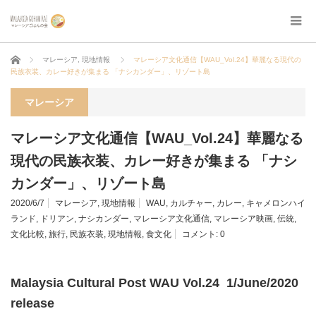
ホーム
マレーシア
,
現地情報
マレーシア文化通信【WAU_Vol.24】華麗なる現代の
民族衣装、カレー好きが集まる 「ナシカンダー」、リゾート島
マレーシア
マレーシア文化通信【WAU_Vol.24】華麗なる
現代の民族衣装、カレー好きが集まる 「ナシ
カンダー」、リゾート島
2020/6/7
マレーシア
,
現地情報
WAU
,
カルチャー
,
カレー
,
キャメロンハイ
ランド
,
ドリアン
,
ナシカンダー
,
マレーシア文化通信
,
マレーシア映画
,
伝統
,
文化比較
,
旅行
,
民族衣装
,
現地情報
,
食文化
コメント:
0
Malaysia Cultural Post WAU Vol.24 1/June/2020
release