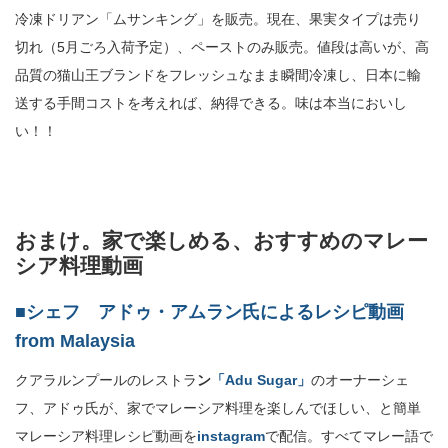
冷凍ドリアン「ムサンキング」を販売。現在、果実タイプは売り
切れ（5月ごろ入荷予定）、ペーストのみ販売。値段は高いが、高
品質の猫山王ブランドをフレッシュなまま瞬間冷凍し、日本に輸
送する手間コストを考えれば、納得できる。味は本当においし
い！！
おまけ。家で楽しめる、おすすめのマレー
シア料理動画
■シェフ アドゥ・アムラン氏によるレシピ動画
from Malaysia
クアラルンプールのレストラ
ン
「Adu Sugar」
のオーナーシェ
フ、アドゥ氏が、家でマレーシア料理を楽しんでほしい、と簡単
マレーシア料理レシピ動画を
instagram
で配信。すべてマレー語で