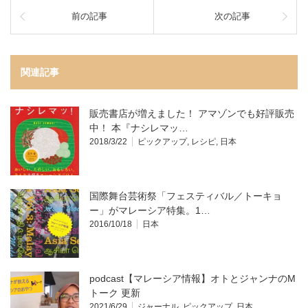
前の記事
次の記事
関連記事
販売書店が増えました！ アマゾンでも好評販売
中！ 本『ナシレマッ…
2018/3/22
ピックアップ
,
レシピ
,
日本
国際舞台芸術祭「フェスティバル／トーキョ
ー」がマレーシア特集。1…
2016/10/18
日本
podcast【マレーシア情報】オトとジャンナのM
トーク 更新
2021/6/29
ジャーナル
,
ピックアップ
,
日本