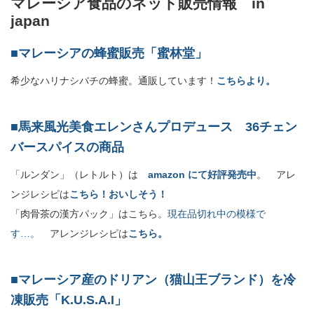
マレーシア食品のネット販売情報 in
japan
■マレーシアの蜂蜜販売「蜜林堂」
希少なハリナシバチの蜂蜜。通販しています！
こちらより。
■馬来風光美食エレンさんプロデュース 36チェン
バースパイスの商品
「ルンダン」（レトルト）は
amazon にて好評発売中
。 アレ
ンジレシピは
こちら！おいしそう！
「肉骨茶の漢方パック」はこちら。
現在品切れ中の模様で
す…。
アレンジレシピは
こちら。
■マレーシア産のドリアン（猫山王ブランド）を冷
凍販売「K.U.S.A.I」