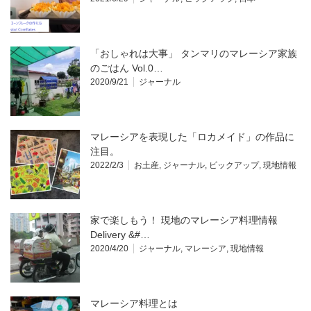
「おしゃれは大事」 タンマリのマレーシア家族
のごはん Vol.0…
2020/9/21
ジャーナル
マレーシアを表現した「ロカメイド」の作品に
注目。
2022/2/3
お土産
,
ジャーナル
,
ピックアップ
,
現地情報
家で楽しもう！ 現地のマレーシア料理情報
Delivery &#…
2020/4/20
ジャーナル
,
マレーシア
,
現地情報
マレーシア料理とは