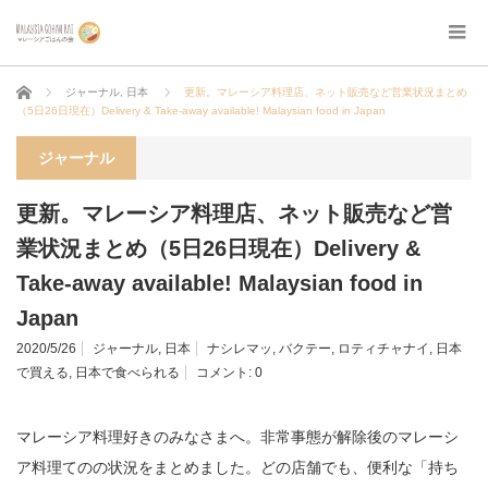
ホーム
ジャーナル
,
日本
更新。マレーシア料理店、ネット販売など営業状況まとめ
（5日26日現在）Delivery & Take-away available! Malaysian food in Japan
ジャーナル
更新。マレーシア料理店、ネット販売など営
業状況まとめ（5日26日現在）Delivery &
Take-away available! Malaysian food in
Japan
2020/5/26
ジャーナル
,
日本
ナシレマッ
,
バクテー
,
ロティチャナイ
,
日本
で買える
,
日本で食べられる
コメント:
0
マレーシア料理好きのみなさまへ。非常事態が解除後のマレーシ
ア料理てのの状況をまとめました。どの店舗でも、便利な「持ち