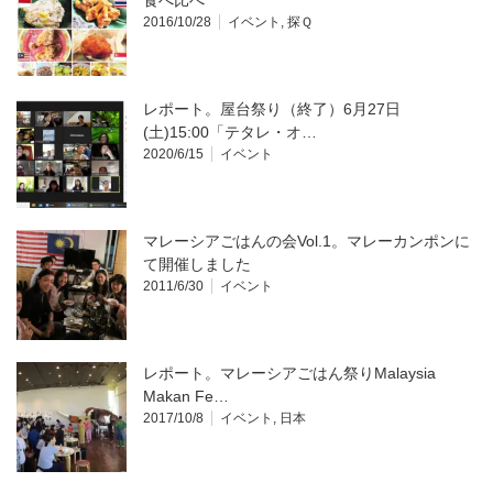
食べ比べ
2016/10/28
イベント
,
探Ｑ
レポート。屋台祭り（終了）6月27日
(土)15:00「テタレ・オ…
2020/6/15
イベント
マレーシアごはんの会Vol.1。マレーカンポンに
て開催しました
2011/6/30
イベント
レポート。マレーシアごはん祭りMalaysia
Makan Fe…
2017/10/8
イベント
,
日本