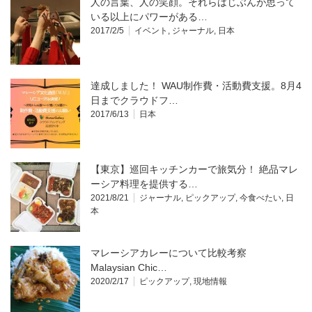
人の言葉、人の笑顔。それらはじぶんが思って
いる以上にパワーがある…
2017/2/5
イベント
,
ジャーナル
,
日本
達成しました！ WAU制作費・活動費支援。8月4
日までクラウドフ…
2017/6/13
日本
【東京】巡回キッチンカーで旅気分！ 絶品マレ
ーシア料理を提供する…
2021/8/21
ジャーナル
,
ピックアップ
,
今食べたい
,
日
本
マレーシアカレーについて比較考察
Malaysian Chic…
2020/2/17
ピックアップ
,
現地情報