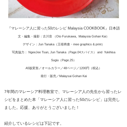
『マレーシア人に習った50のレシピ Malaysia COOKBOOK』日本語
文・編集・撮影：古川音 （Oto Furukawa, Malaysia Gohan Kai）
デザイン：Jun Tanaka（王様商會・mee graphics & print）
写真協力： NgeeJee Tsan, Jun Tanaka（Page.04スパイス） and Yukihisa
Sugiu（Page.25）
A5版変形／オールカラー／48ページ／1200円（税込）
発行・販売／Malaysai Gohan Kai
7年間のマレーシア料理教室で、マレーシア人の先生から習ったレ
シピをまとめた本「マレーシア人に習った50のレシピ」は完売し
ました。応援、ありがとうございました！
紹介しているレシピは下記です。