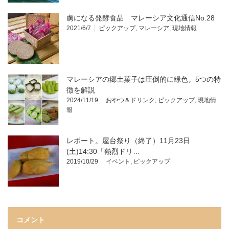
虜になる発酵食品 マレーシア文化通信No.28
2021/6/7
ピックアップ
,
マレーシア
,
現地情報
マレーシアの郷土菓子は圧倒的に緑色。5つの特
徴を解説
2024/11/19
おやつ＆ドリンク
,
ピックアップ
,
現地情
報
レポート。屋台祭り（終了）11月23日
(土)14:30「熱烈ドリ…
2019/10/29
イベント
,
ピックアップ
コメント