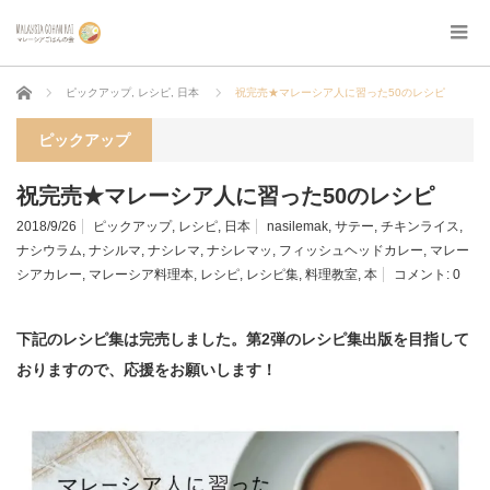
ホーム
ピックアップ
,
レシピ
,
日本
祝完売★マレーシア人に習った50のレシピ
ピックアップ
祝完売★マレーシア人に習った50のレシピ
2018/9/26
ピックアップ
,
レシピ
,
日本
nasilemak
,
サテー
,
チキンライス
,
ナシウラム
,
ナシルマ
,
ナシレマ
,
ナシレマッ
,
フィッシュヘッドカレー
,
マレー
シアカレー
,
マレーシア料理本
,
レシピ
,
レシピ集
,
料理教室
,
本
コメント:
0
下記のレシピ集は完売しました。第2弾のレシピ集出版を目指して
おりますので、応援をお願いします！