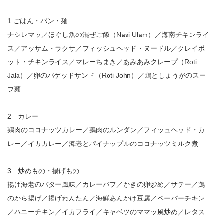
1 ごはん・パン・麺
ナシレマッ／ほぐし魚の混ぜご飯（Nasi Ulam）／海南チキンライ
ス／アッサム・ラクサ／フィッシュヘッド・ヌードル／クレイポ
ット・チキンライス／マレーちまき／あみあみクレープ（Roti
Jala）／卵のバゲッドサンド（Roti John）／鶏としょうがのスー
プ麺
2 カレー
鶏肉のココナッツカレー／鶏肉のルンダン／フィッュヘッド・カ
レー／イカカレー／海老とパイナップルのココナッツミルク煮
3 炒めもの・揚げもの
揚げ海老のバター風味／カレーパフ／かきの卵炒め／サテー／鶏
のから揚げ／揚げわんたん／海鮮あんかけ豆腐／ペーパーチキン
／ハニーチキン／イカフライ／キャベツのママッ風炒め／レタス