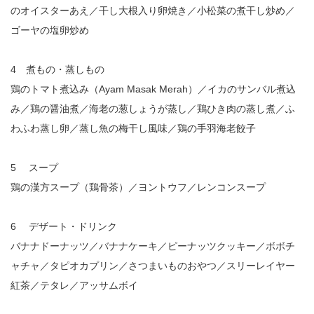
のオイスターあえ／干し大根入り卵焼き／小松菜の煮干し炒め／
ゴーヤの塩卵炒め
4 煮もの・蒸しもの
鶏のトマト煮込み（Ayam Masak Merah）／イカのサンバル煮込
み／鶏の醤油煮／海老の葱しょうが蒸し／鶏ひき肉の蒸し煮／ふ
わふわ蒸し卵／蒸し魚の梅干し風味／鶏の手羽海老餃子
5 スープ
鶏の漢方スープ（鶏骨茶）／ヨントウフ／レンコンスープ
6 デザート・ドリンク
バナナドーナッツ／バナナケーキ／ピーナッツクッキー／ボボチ
ャチャ／タピオカプリン／さつまいものおやつ／スリーレイヤー
紅茶／テタレ／アッサムボイ