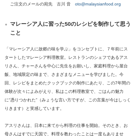
ご注文のメールの宛先 古川 音
oto@malaysianfood.org
マレーシア人に習った
50
のレシピ
を制作して思う
こと
「マレーシア人に故郷の味を学ぶ」をコンセプトに、７年前にス
タートしたマレーシア料理教室。レストランのシェフであるアス
リさん、チャーさんを中心に先生をお願いし、家庭料理から屋台
飯、地域限定の味まで、さまざまなメニューを学びました。今
回、レシピをまとめたクックブックの制作にあたり、この7年間の
体験が次々によみがえり、私はこの料理教室で、ごはんの魅力
に“憑りつかれた”（みょうな言い方ですが、この言葉が今はしっく
りきます）と実感しています。
アスリさんは、日本に来てから料理の仕事を開始。そのとき、お
母さんはすでに天国で、料理を教わったことは一度もありませ