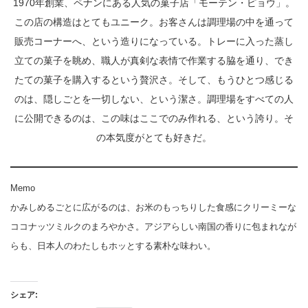
1970年創業、ペナンにある人気の菓子店「モーテン・ピョウ」。
この店の構造はとてもユニーク。お客さんは調理場の中を通って
販売コーナーへ、という造りになっている。トレーに入った蒸し
立ての菓子を眺め、職人が真剣な表情で作業する脇を通り、でき
たての菓子を購入するという贅沢さ。そして、もうひとつ感じる
のは、隠しごとを一切しない、という潔さ。調理場をすべての人
に公開できるのは、この味はここでのみ作れる、という誇り。そ
の本気度がとても好きだ。
Memo
かみしめるごとに広がるのは、お米のもっちりした食感にクリーミーな
ココナッツミルクのまろやかさ。アジアらしい南国の香りに包まれなが
らも、日本人のわたしもホッとする素朴な味わい。
シェア: