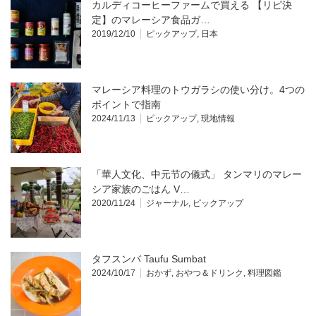
カルディコーヒーファームで買える 【リピ決
定】のマレーシア食品ガ…
2019/12/10
ピックアップ
,
日本
マレーシア料理のトウガラシの使い分け。4つの
ポイントで指南
2024/11/13
ピックアップ
,
現地情報
「華人文化、中元节の儀式」 タンマリのマレー
シア家族のごはん V…
2020/11/24
ジャーナル
,
ピックアップ
タフスンバ Taufu Sumbat
2024/10/17
おかず
,
おやつ＆ドリンク
,
料理図鑑