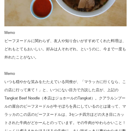
Memo
ビーフヌードルに関わらず、友人や知り合いがすすめてくれた料理は、
どれもとてもおいしい。好みは人それぞれ、というのに、今まで一度も
外れたことがない。
Memo
いつも穏やかな笑みをたたえている同僚が、「マラッカに行くなら、こ
の店に行って来て！」と、いつにない目力で力説した店が、上記の
Tangkat Beef Noodle（本店はジョホールのTangkat）。クアラルンプー
ルの屋台のビーフヌードルが牛そぼろを具にしているのとは違って、マ
ラッカのこの店のビーフヌードルは、3センチ四方ほどの大き目にカッ
トされた牛肉がどかーんとのっています。その牛肉がやわらかいこと！
じっくり煮込まれたほろほろの牛肉に、キレ味すっきり爽やかなチリ酢