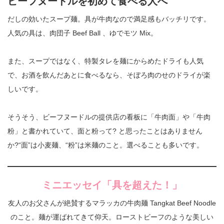
ビーフヌードルを初めて食べる人へ
だしの効いたスープ麺。具が牛肉なので満足感もバッチリです。
人気の具は、肉団子 Beef Ball 、ゆでモツ Mix。
また、スープではなく、特製タレを麺にからめたドライも人気
で、お酒を飲んだあとに食べるなら、そぼろ肉のせのドライが楽
しいです。
そうそう、ビーフヌードルの提供店の看板に「牛肉面」や「牛肉
粉」と書かれていて、面と粉って? と思ったことはありません
か?“面”は小麦麺、“粉”は米麺のこと。選べることも多いです。
ミニエッセイ「具を超えた！」
友人のお父さんが絶賛するマラッカの牛肉麺 Tangkat Beef Noodle
のこと。麺が運ばれてきて仰天。ローストビーフのような美しい