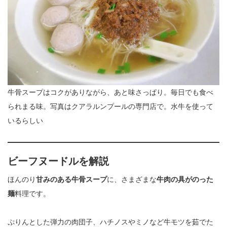
牛骨スープはコクがありながら、あと味さっぱり。毎日でも食べ
られまる味。写真はクアラルンプールの専門店で。水牛を使って
いるらしい
ビーフヌードル
を解説
ほんのり
甘みのある牛骨スープ
に、さまざまな
牛肉の具がのった
麺
料理です。
ぷりんとした弾力の肉団子、ハチノスやミノなど牛モツを茹でた