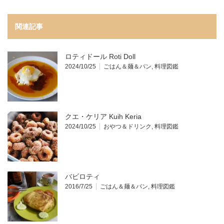
関連記事
ロティドール Roti Doll
2024/10/25
ごはん＆麺＆パン
,
料理図鑑
クエ・ケリア Kuih Keria
2024/10/25
おやつ＆ドリンク
,
料理図鑑
バビロティ
2016/7/25
ごはん＆麺＆パン
,
料理図鑑