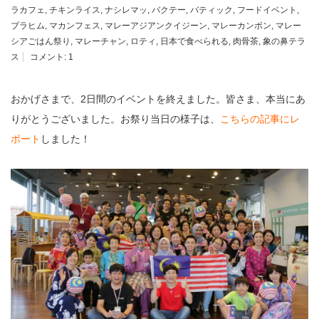
ラカフェ
,
チキンライス
,
ナシレマッ
,
バクテー
,
バティック
,
フードイベント
,
ブラヒム
,
マカンフェス
,
マレーアジアンクイジーン
,
マレーカンポン
,
マレー
シアごはん祭り
,
マレーチャン
,
ロティ
,
日本で食べられる
,
肉骨茶
,
象の鼻テラ
ス
コメント:
1
おかげさまで、2日間のイベントを終えました。皆さま、本当にあ
りがとうございました。お祭り当日の様子は、
こちらの記事にレ
ポート
しました！