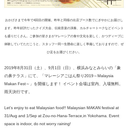
おかげさまで今年で4回目の開催。昨年と同様の出店ブース数でにぎやかにお届けし
ます。昨年好評だったクイズ大会、伝統音楽の演奏、カルチャートークなどイベント
も盛りだくさん。ご参加の皆さまがマレーシアの食や文化を楽しく、かつディープに
体験していてただこうと、スタッフ一同一生懸命に楽しく準備しておりますので、ぜ
ひ足をお運びください。
2019年8月31日（土）、9月1日（日）、横浜みなとみらいの「象
の鼻テラス」にて、「マレーシアごはん祭り2019～Malaysia
Makan Fest～」を開催します！ イベント会場は室内、入場無料。
雨天決行です。
Let’s enjoy to eat Malaysian food!! Malaysian MAKAN festival at
31/Aug and 1/Sep at Zou-no-Hana-Terrace,in Yokohama. Event
space is indoor, do not worry raining!