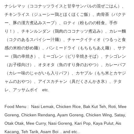
ナシレマッ（ココナッツライスと甘辛サンバルの混ぜごはん）、
チキンライス（ジューシー鶏とほくほくご飯）、肉骨茶（バクテ
ー、豚の漢方煮込みスープ）、ロティ（粉ものの軽食。手作
り！）、チキンルンダン（鶏肉のココナッツ煮込み）、カレー麵
（コクのあるスパイシー汁麺）、チャークイティオ（つるっと食
感の米粉の炒め麺）、パンミードライ（もちもちあえ麺）、サテ
ー（鶏の串焼き）、ミーゴレン（ピリ辛焼きそば）、ナシゴレン
（お子様向け）、オタオタ（魚のすり身のおやつ）、カレーパフ
（カレー味のじゃがいも入りパフ）、カヤプル（もち米とカヤジ
ャムのおやつ）、アイスカチャン（具だくさんかき氷）、テタ
レ、アッサムボイ etc.
Food Menu : Nasi Lemak, Chicken Rice, Bak Kut Teh, Roti, Mee
Goreng, Chicken Rendang, Ayam Goreng, Chicken Wing, Satay,
Otak Otak, Mee Curry, Nasi Goreng, Kari Pop, Kaya Pulut, Ais
Kacang, Teh Tarik, Asam Boi .. and etc..