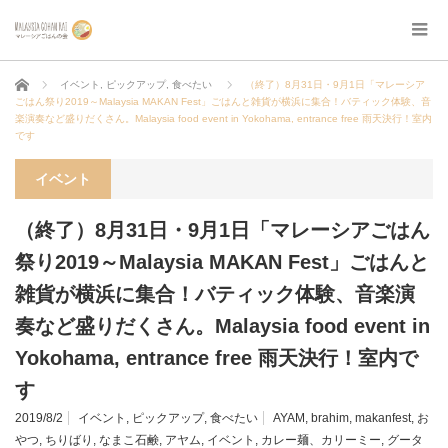
ホーム
イベント
,
ピックアップ
,
食べたい
（終了）8月31日・9月1日「マレーシア
ごはん祭り2019～Malaysia MAKAN Fest」ごはんと雑貨が横浜に集合！バティック体験、音
楽演奏など盛りだくさん。Malaysia food event in Yokohama, entrance free 雨天決行！室内
です
イベント
（終了）8月31日・9月1日「マレーシアごはん
祭り2019～Malaysia MAKAN Fest」ごはんと
雑貨が横浜に集合！バティック体験、音楽演
奏など盛りだくさん。Malaysia food event in
Yokohama, entrance free 雨天決行！室内で
す
2019/8/2
イベント
,
ピックアップ
,
食べたい
AYAM
,
brahim
,
makanfest
,
お
やつ
,
ちりばり
,
なまこ石鹸
,
アヤム
,
イベント
,
カレー麺、カリーミー
,
グータ