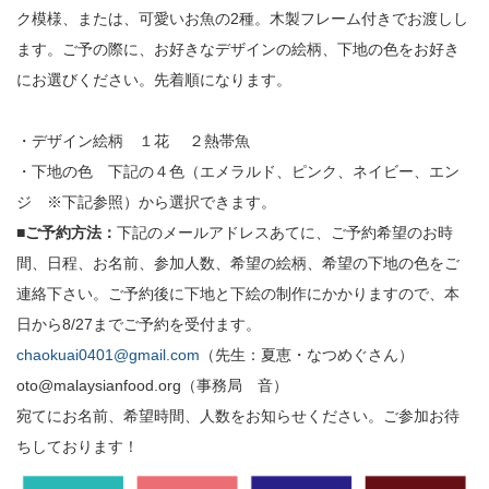
ク模様、または、可愛いお魚の2種。木製フレーム付きでお渡しし
ます。ご予の際に、お好きなデザインの絵柄、下地の色をお好き
にお選びください。先着順になります。
・デザイン絵柄 １花 ２熱帯魚
・下地の色 下記の４色（エメラルド、ピンク、ネイビー、エン
ジ ※下記参照）から選択できます。
■ご予約方法：
下記のメールアドレスあてに、ご予約希望のお時
間、日程、
お名前、参加人数、希望の絵柄、希望の下地の色をご
連絡下さい。
ご予約後に下地と下絵の制作にかかりますので、本
日から8/
27までご予約を受付ます。
chaokuai0401@
gmail.com
（先生：夏恵・なつめぐさん）
oto@malaysianfood.org（事務局 音）
宛てにお名前、希望時間、人数をお知らせください。ご参加お待
ちしております！