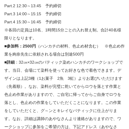
Part.2 12:30～13:45 予約締切
Part.3 14:00～15:15 予約締切
Part.4 15:30～16:45 予約締切
※各回の定員は10名、1時間15分ごとの入れ替え制。合計40名様
限りとなります。
■参加料：2500円
（ハンカチの材料、色止め材含む） ※色止め作
業を絢奈先生に依頼される場合は別途500円
■詳細
：32㎝×32㎝のバティック染めハンカチのワークショップで
す。当日、会場にて染料を使ってお好きな色で着色できます。デ
ザインは上記3種（1お菓子 2魚 3虹）よりお選びいただけます
（先着順）。なお、染料が完璧に乾いてからロウを落とす作業と
色止め作業がありますので、ご自宅に帰ってからご自身でロウを
落とし、色止めの作業をしていただくことになります。この作業
をしていただくと、グ～ンとキレイなバティックに仕上がりま
す。なお、詳細は講師のあやなさんより連絡がありますので、ワ
ークショップに参加をご希望の方は、下記アドレス（あやなさ