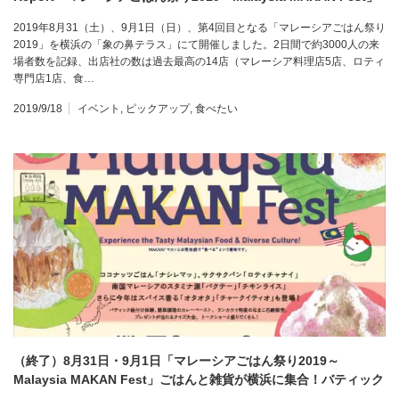
2019年8月31（土）、9月1日（日）、第4回目となる「マレーシアごはん祭り
2019」を横浜の「象の鼻テラス」にて開催しました。2日間で約3000人の来
場者数を記録、出店社の数は過去最高の14店（マレーシア料理店5店、ロティ
専門店1店、食…
2019/9/18
イベント
,
ピックアップ
,
食べたい
（終了）8月31日・9月1日「マレーシアごはん祭り2019～
Malaysia MAKAN Fest」ごはんと雑貨が横浜に集合！バティック
体験、音楽演奏など盛りだくさん。Malaysia food event in