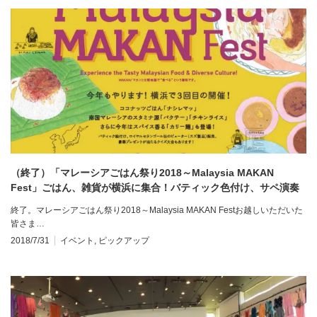
（終了）「マレーシアごはん祭り2018～Malaysia MAKAN
Fest」ごはん、雑貨が横浜に集合！バティック色付け、サペ演奏
もあります。Malaysia food event in Yokohama, entrance free
終了。マレーシアごはん祭り2018～Malaysia MAKAN Festお越しいただいた
雨天決行！室内です
皆さま…
2018/7/31
イベント
,
ピックアップ