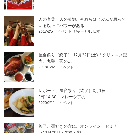
人の言葉、人の笑顔。それらはじぶんが思って
いる以上にパワーがある…
2017/2/5
イベント
,
ジャーナル
,
日本
屋台祭り（終了） 12月22日(土)「クリスマス記
念。丸鶏一羽の…
2018/12/2
イベント
レポート。屋台祭り（終了）3月1日
(日)14:30「マレーシアの…
2020/2/11
イベント
終了。麺好きの方に。オンライン・セミナー
（11月20日・無料）魅…