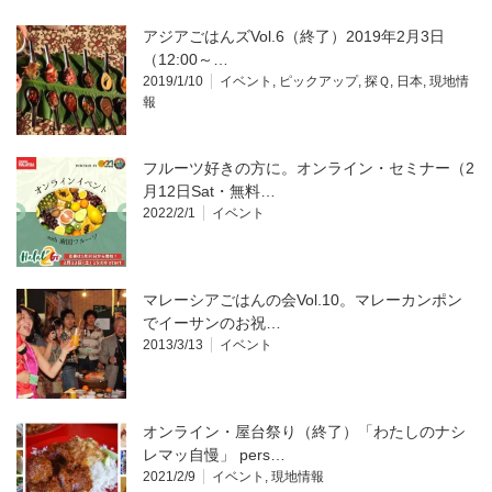
アジアごはんズVol.6（終了）2019年2月3日
（12:00～…
2019/1/10
イベント
,
ピックアップ
,
探Ｑ
,
日本
,
現地情
報
フルーツ好きの方に。オンライン・セミナー（2
月12日Sat・無料…
2022/2/1
イベント
マレーシアごはんの会Vol.10。マレーカンポン
でイーサンのお祝…
2013/3/13
イベント
オンライン・屋台祭り（終了）「わたしのナシ
レマッ自慢」 pers…
2021/2/9
イベント
,
現地情報