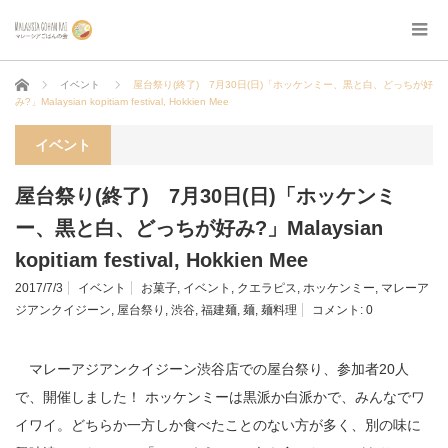
ホーム
イベント
屋台祭り(終了) 7月30日(日)「ホッケンミー、黒と白、どっちが好
み?」Malaysian kopitiam festival, Hokkien Mee
イベント
屋台祭り(終了) 7月30日(日)「ホッケンミ
ー、黒と白、どっちが好み?」Malaysian
kopitiam festival, Hokkien Mee
2017/7/3
イベント
お菓子
,
イベント
,
クエラピス
,
ホッケンミー
,
マレーア
ジアンクイジーン
,
屋台祭り
,
渋谷
,
福建麺
,
麺
,
麺料理
コメント:
0
マレーアジアンクイジーン渋谷店での屋台祭り、参加者20人
で、開催しました！ ホッケンミーは黒派か白派かで、みんなでワ
イワイ。どちらか一方しか食べたことのない方が多く、別の味に