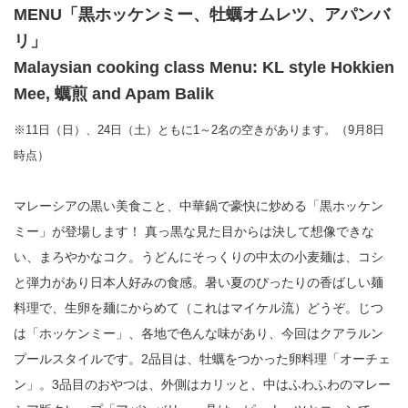
MENU「黒ホッケンミー、牡蠣オムレツ、アパンバ
リ」
Malaysian cooking class Menu: KL style Hokkien
Mee, 蠣煎 and Apam Balik
※11日（日）、24日（土）ともに1～2名の空きがあります。（9月8日
時点）
マレーシアの黒い美食こと、中華鍋で豪快に炒める「黒ホッケン
ミー」が登場します！ 真っ黒な見た目からは決して想像できな
い、まろやかなコク。うどんにそっくりの中太の小麦麺は、コシ
と弾力があり日本人好みの食感。暑い夏のぴったりの香ばしい麺
料理で、生卵を麺にからめて（これはマイケル流）どうぞ。じつ
は「ホッケンミー」、各地で色んな味があり、今回はクアラルン
プールスタイルです。2品目は、牡蠣をつかった卵料理「オーチェ
ン」。3品目のおやつは、外側はカリッと、中はふわふわのマレー