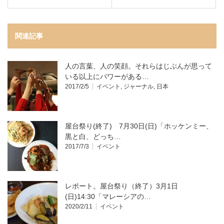
関連記事
人の言葉、人の笑顔。それらはじぶんが思って
いる以上にパワーがある…
2017/2/5
イベント
,
ジャーナル
,
日本
屋台祭り(終了) 7月30日(日)「ホッケンミー、
黒と白、どっち…
2017/7/3
イベント
レポート。屋台祭り（終了）3月1日
(日)14:30「マレーシアの…
2020/2/11
イベント