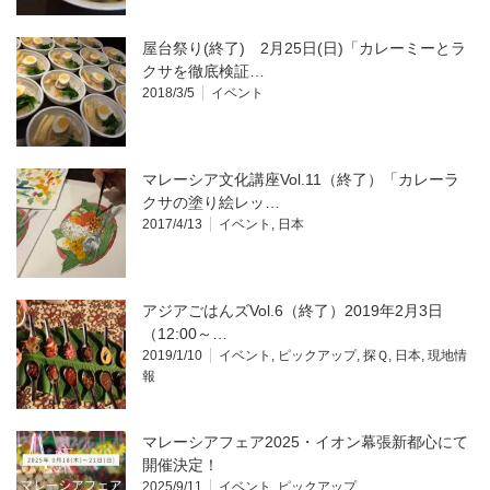
屋台祭り(終了) 2月25日(日)「カレーミーとラ
クサを徹底検証…
2018/3/5
イベント
マレーシア文化講座Vol.11（終了）「カレーラ
クサの塗り絵レッ…
2017/4/13
イベント
,
日本
アジアごはんズVol.6（終了）2019年2月3日
（12:00～…
2019/1/10
イベント
,
ピックアップ
,
探Ｑ
,
日本
,
現地情
報
マレーシアフェア2025・イオン幕張新都心にて
開催決定！
2025/9/11
イベント
,
ピックアップ