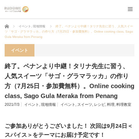
ホーム
イベント
,
現地情報
終了。ペナンより中継！タリナ先生に習う、人気スイー
ツ「サゴ・グラマラッカ」の作り方（7月25日・参加費無料）。Online cooking class, Sago
Gula Meraka from Penang
イベント
終了。ペナンより中継！タリナ先生に習う、
人気スイーツ「サゴ・グラマラッカ」の作り
方（7月25日・参加費無料）。Online cooking
class, Sago Gula Meraka from Penang
2021/7/3
イベント
,
現地情報
イベント
,
スイーツ
,
レシピ
,
料理
,
料理教室
ご参加ありがとうございました！ 次回は9月24日＜
スパイス＞をテーマにお届け予定です！