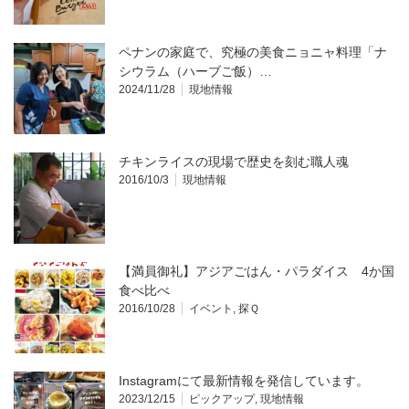
ペナンの家庭で、究極の美食ニョニャ料理「ナ
シウラム（ハーブご飯）…
2024/11/28
現地情報
チキンライスの現場で歴史を刻む職人魂
2016/10/3
現地情報
【満員御礼】アジアごはん・パラダイス 4か国
食べ比べ
2016/10/28
イベント
,
探Ｑ
Instagramにて最新情報を発信しています。
2023/12/15
ピックアップ
,
現地情報