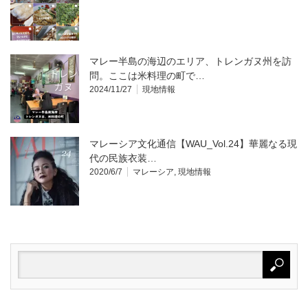
マレー半島の海辺のエリア、トレンガヌ州を訪
問。ここは米料理の町で…
2024/11/27
現地情報
マレーシア文化通信【WAU_Vol.24】華麗なる現
代の民族衣装…
2020/6/7
マレーシア
,
現地情報