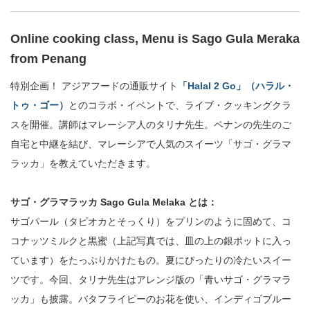
Online cooking class, Menu is Sago Gula Meraka
from Penang
特別企画！ アジアフードの通販サイト
「Halal 2 Go」（ハラル・
トゥ・ゴー）
とのコラボ・イベントで、ライブ・クッキングクラ
スを開催。講師はマレーシア人のタリナ先生。ペナンの先生のご
自宅と中継を結び、マレーシアで人気のスイーツ「サゴ・グラマ
ラッカ」を教えていただきます。
サゴ・グラマラッカ Sago Gula Melaka とは：
サゴパール（タピオカとそっくり）をプリンのように固めて、コ
コナッツミルクと黒蜜（上記写真では、皿の上の銀ポットに入っ
ています）をたっぷりかけたもの。夏にぴったりの冷たいスイー
ツです。今回、タリナ先生はアレンジ版の「青いサゴ・グラマラ
ッカ」も披露。バタフライピーのお花を使い、インディゴブルー