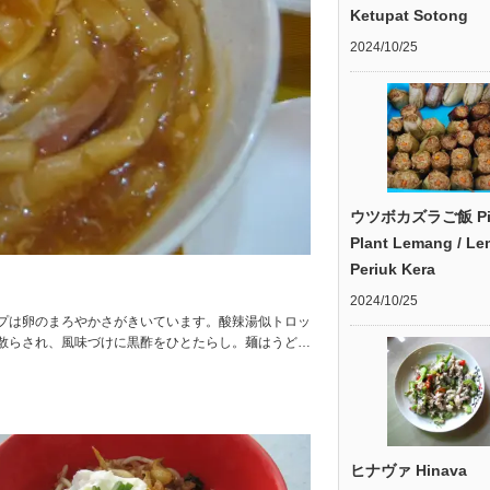
Ketupat Sotong
2024/10/25
ウツボカズラご飯 Pit
Plant Lemang / L
Periuk Kera
2024/10/25
ープは卵のまろやかさがきいています。酸辣湯似トロッ
散らされ、風味づけに黒酢をひとたらし。麺はうど…
ヒナヴァ Hinava