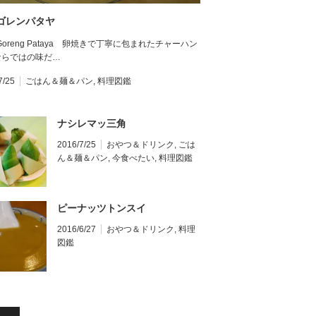
ゴレンパタヤ
i Goreng Pataya 卵焼きで丁寧に包まれたチャーハン
ならではの味だ…
7/25
ごはん＆麺＆パン
,
料理図鑑
ナシレマッ三角
2016/7/25
おやつ＆ドリンク
,
ごは
ん＆麺＆パン
,
今食べたい
,
料理図鑑
ピーナッツトンスイ
2016/6/27
おやつ＆ドリンク
,
料理
図鑑