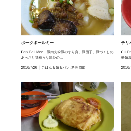
ポークボールミー
チリ
Pork Ball Mee 豚肉丸粉豚のすり身、豚団子。豚づくしの
Cil
あっさり麺様々な部位の…
辛麺
2016/7/26
ごはん＆麺＆パン
,
料理図鑑
2016/