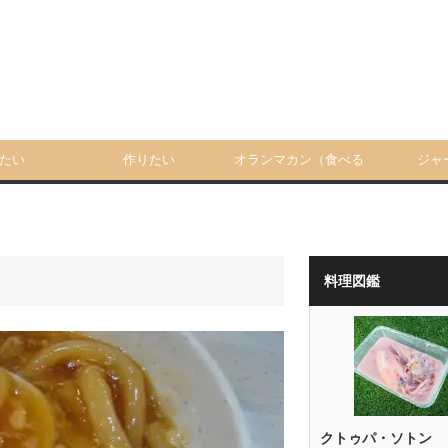
たい
作りたい
オランマカン（食べる
ジャ
人）
料理図鑑
クトゥパ・ソトン