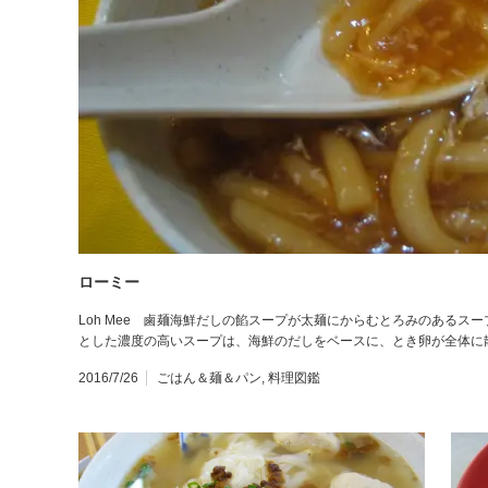
ローミー
Loh Mee 鹵麺海鮮だしの餡スープが太麺にからむとろみのあるス
とした濃度の高いスープは、海鮮のだしをベースに、とき卵が全体に
2016/7/26
ごはん＆麺＆パン
,
料理図鑑