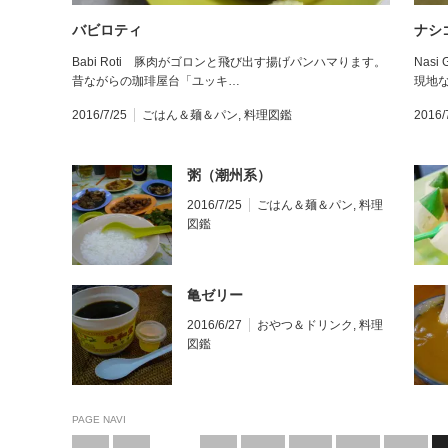
バビロティ
ナシ
Babi Roti 豚肉がゴロンと飛び出す揚げパンハマります。
Nas
昔ながらの珈琲屋台「ユッキ…
現地
2016/7/25
ごはん＆麺＆パン
,
料理図鑑
2016/
粥（潮州系）
2016/7/25
ごはん＆麺＆パン
,
料理
図鑑
亀ゼリー
2016/6/27
おやつ＆ドリンク
,
料理
図鑑
PAGE NAVI