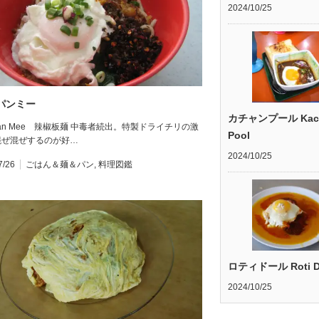
2024/10/25
パンミー
カチャンプール Kac
i Pan Mee 辣椒板麺 中毒者続出。特製ドライチリの激
Pool
混ぜ混ぜするのが好…
2024/10/25
7/26
ごはん＆麺＆パン
,
料理図鑑
ロティドール Roti D
2024/10/25