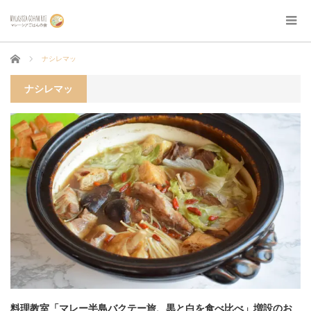
ホーム
ナシレマッ
ナシレマッ
料理教室「マレー半島バクテー旅、黒と白を食べ比べ」増設のお