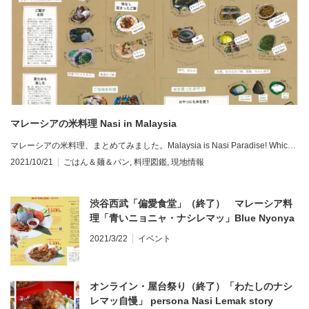
マレーシアの米料理 Nasi in Malaysia
マレーシアの米料理、まとめてみました。Malaysia is Nasi Paradise! Whic…
2021/10/21
ごはん＆麺＆パン
,
料理図鑑
,
現地情報
渋谷西武「偏愛食堂」（終了） マレーシア料
理「青いニョニャ・ナシレマッ」Blue Nyonya
Nasi Lemak at HENNAI SHOKUDO, Shibuya
2021/3/22
イベント
オンライン・屋台祭り（終了）「わたしのナシ
レマッ自慢」 persona Nasi Lemak story