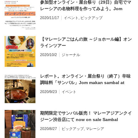
参加型オンライン・屋台祭り（29日）自宅でマ
レーシアの名物料理を作ってみよう。Jom
masak Laksa Sarawak and Asam Pedas
2020/11/17
イベント
,
ピックアップ
【マレーシアごはんの旅 ～ジョホール編】オン
ラインツアー
2020/10/2
ジャーナル
レポート。オンライン・屋台祭り（終了）辛味
調味料「サンバル」Jom makan sambal at
each home
2020/9/23
イベント
期間限定でサンバル販売！ マレーアジアンクイ
ジーン渋谷店にて now on sale Sambal
2020/8/27
ピックアップ
,
マレーシア