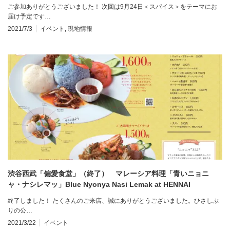
cooking class, Sago Gula Meraka from Penang
ご参加ありがとうございました！ 次回は9月24日＜スパイス＞をテーマにお
届け予定です…
2021/7/3
イベント
,
現地情報
渋谷西武「偏愛食堂」（終了） マレーシア料理「青いニョニ
ャ・ナシレマッ」Blue Nyonya Nasi Lemak at HENNAI
SHOKUDO, Shibuya
終了しました！ たくさんのご来店、誠にありがとうございました。ひさしぶ
りの公…
2021/3/22
イベント