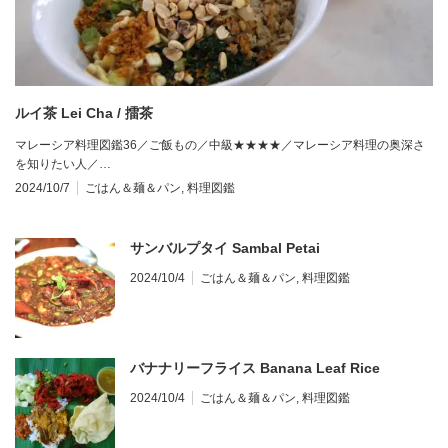
ルイ茶 Lei Cha / 擂茶
マレーシア料理図鑑36／ご飯もの／中級★★★★／マレーシア料理の奥深さ
を知りたい人／…
2024/10/7
ごはん＆麺＆パン
,
料理図鑑
サンバルプタイ Sambal Petai
2024/10/4
ごはん＆麺＆パン
,
料理図鑑
バナナリーフライス Banana Leaf Rice
2024/10/4
ごはん＆麺＆パン
,
料理図鑑