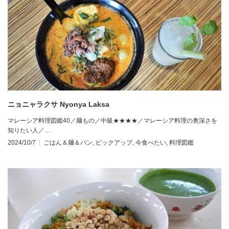
ニョニャラクサ Nyonya Laksa
マレーシア料理図鑑40／麺もの／中級★★★★／マレーシア料理の奥深さを
知りたい人／…
2024/10/7
ごはん＆麺＆パン
,
ピックアップ
,
今食べたい
,
料理図鑑