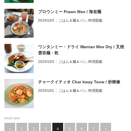
プロウンミー Prawn Mee / 海老麺
2024/10/3
ごはん＆麺＆パン
,
料理図鑑
ワンタンミー・ドライ Wantan Mee Dry / 叉焼
雲吞麺・乾
2024/10/3
ごはん＆麺＆パン
,
料理図鑑
チャークイティオ Char kway Teow / 炒粿條
2024/10/1
ごはん＆麺＆パン
,
料理図鑑
PAGE NAVI
«
1
2
3
4
5
6
7
»