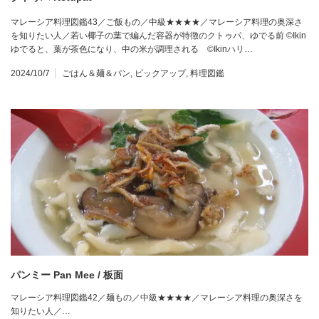
マレーシア料理図鑑43／ご飯もの／中級★★★★／マレーシア料理の奥深さ
を知りたい人／若い椰子の葉で編んだ容器が特徴のクトゥパ、ゆでる前 ©Ikin
ゆでると、葉が茶色になり、中の米が調理される ©Ikinハリ…
2024/10/7
ごはん＆麺＆パン
,
ピックアップ
,
料理図鑑
パンミー Pan Mee / 板面
マレーシア料理図鑑42／麺もの／中級★★★★／マレーシア料理の奥深さを
知りたい人／…