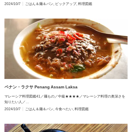
2024/10/7
ごはん＆麺＆パン
,
ピックアップ
,
料理図鑑
ペナン・ラクサ Penang Assam Laksa
マレーシア料理図鑑41／麺もの／中級★★★★／マレーシア料理の奥深さを
知りたい人／…
2024/10/7
ごはん＆麺＆パン
,
今食べたい
,
料理図鑑