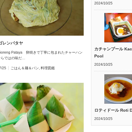
2024/10/25
ゴレンパタヤ
カチャンプール Kac
i Goreng Pataya 卵焼きで丁寧に包まれたチャーハン
Pool
ならではの味だ…
2024/10/25
7/25
ごはん＆麺＆パン
,
料理図鑑
ロティドール Roti D
2024/10/25