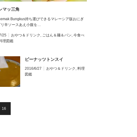
レマッ三角
i Lemak Bungkus持ち運びできるマレーシア版おにぎ
ピリ辛ソースあえ小腹を…
7/25
おやつ＆ドリンク
,
ごはん＆麺＆パン
,
今食べ
料理図鑑
ピーナッツトンスイ
2016/6/27
おやつ＆ドリンク
,
料理
図鑑
16