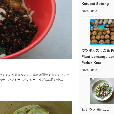
Ketupat Sotong
2024/10/25
ウツボカズラご飯 Pit
Plant Lemang / L
Periuk Kera
2024/10/25
混ぜ混ぜするのが好きな方に。辛さは調整できますマレー
のチリパンミー。パンミー（うどんに近い小…
ヒナヴァ Hinava