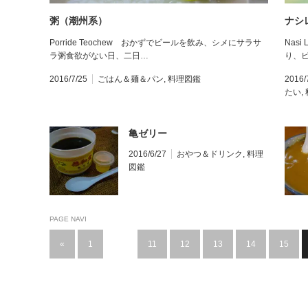
粥（潮州系）
ナシ
Porride Teochew おかずでビールを飲み、シメにサラサ
Nas
ラ粥食欲がない日、二日…
り、
2016/7/25
ごはん＆麺＆パン
,
料理図鑑
2016/
たい
,
亀ゼリー
2016/6/27
おやつ＆ドリンク
,
料理
図鑑
PAGE NAVI
«
1
…
11
12
13
14
15