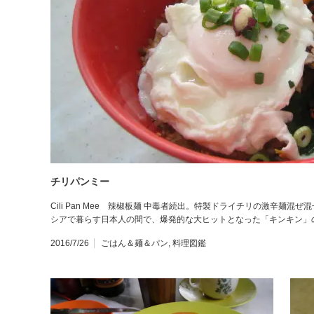
チリパンミー
Cili Pan Mee 辣椒板麺 中毒者続出。特製ドライチリの激辛麺
シアで暮らす日本人の間で、爆発的な大ヒットとなった「キンキン」
2016/7/26
ごはん＆麺＆パン
,
料理図鑑