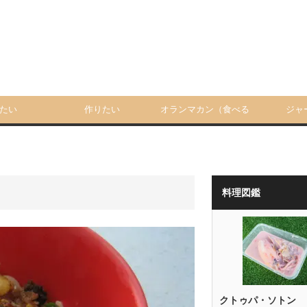
たい
作りたい
オランマカン（食べる
ジャ
人）
料理図鑑
クトゥパ・ソトン