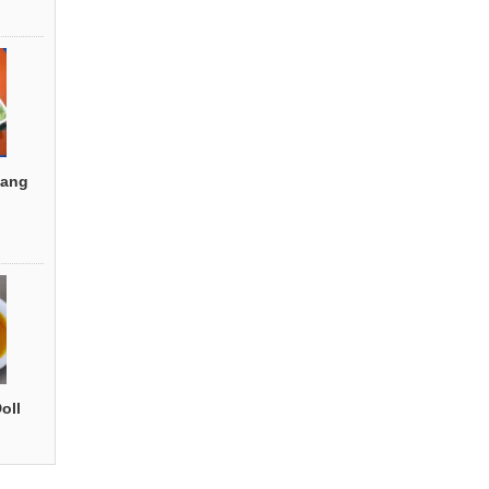
ang
oll