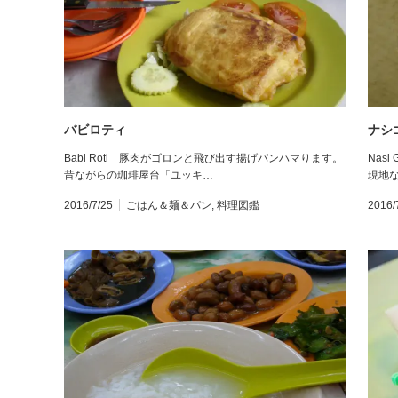
バビロティ
ナシ
Babi Roti 豚肉がゴロンと飛び出す揚げパンハマります。
Nas
昔ながらの珈琲屋台「ユッキ…
現地
2016/7/25
ごはん＆麺＆パン
,
料理図鑑
2016/