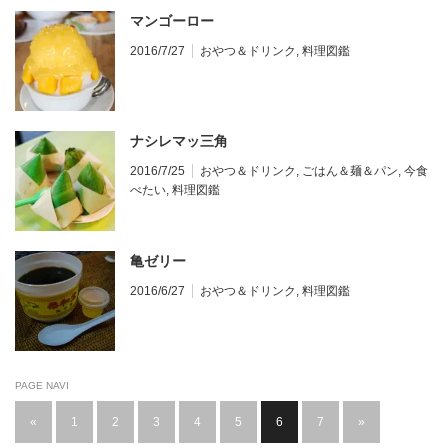
マンゴーロー
2016/7/27
おやつ＆ドリンク
,
料理図鑑
ナシレマッ三角
2016/7/25
おやつ＆ドリンク
,
ごはん＆麺＆パン
,
今食
べたい
,
料理図鑑
亀ゼリー
2016/6/27
おやつ＆ドリンク
,
料理図鑑
PAGE NAVI
«
1
2
3
4
5
6
7
»