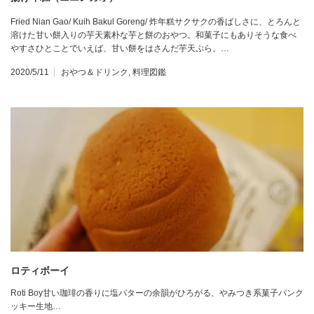
Fried Nian Gao/ Kuih Bakul Goreng/ 炸年糕サクサクの香ばしさに、とろんと
溶けた甘い餅入りの芋天素朴な芋と餅のおやつ。和菓子にもありそうな食べ
やすさひとことでいえば、甘い餅をはさんだ芋天ぷら。…
2020/5/11
おやつ＆ドリンク
,
料理図鑑
ロティボーイ
Roti Boy甘い珈琲の香りに塩バターの余韻がひろがる、やみつき系菓子パンク
ッキー生地…