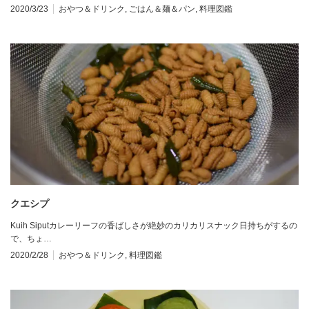
2020/3/23
おやつ＆ドリンク
,
ごはん＆麺＆パン
,
料理図鑑
クエシプ
Kuih Siputカレーリーフの香ばしさが絶妙のカリカリスナック日持ちがするの
で、ちょ…
2020/2/28
おやつ＆ドリンク
,
料理図鑑