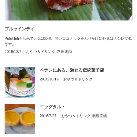
プルッインティ
Pulut Intiもち米で元気100倍。甘いココナッツをふりかけに外見はナシレマ似
です…
2019/12/7
おやつ＆ドリンク
,
料理図鑑
ペナンにある、魅せる伝統菓子店
2016/10/19
おやつ＆ドリンク
エッグタルト
2016/7/27
おやつ＆ドリンク
,
料理図鑑