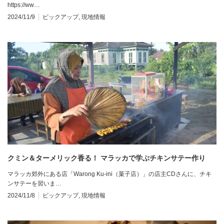
https://ww…
2024/11/9
ピックアップ
,
現地情報
クミン＆ターメリック香る！ マラッカで学ぶチキンサテー作り
マラッカ郊外にある店「Warong Ku-ini（菓子店）」の店主CDさんに、チキ
ンサテーを習いま…
2024/11/8
ピックアップ
,
現地情報